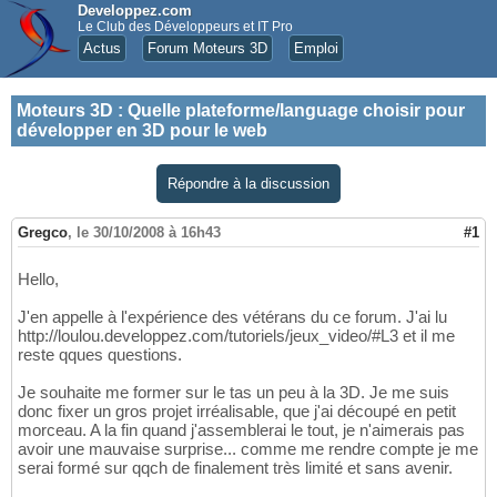
Developpez.com
Le Club des Développeurs et IT Pro
Actus
Forum Moteurs 3D
Emploi
Moteurs 3D
:
Quelle plateforme/language choisir pour
développer en 3D pour le web
Répondre à la discussion
Gregco
,
le 30/10/2008 à 16h43
#1
Hello,
J'en appelle à l'expérience des vétérans du ce forum. J'ai lu
http://loulou.developpez.com/tutoriels/jeux_video/#L3 et il me
reste qques questions.
Je souhaite me former sur le tas un peu à la 3D. Je me suis
donc fixer un gros projet irréalisable, que j'ai découpé en petit
morceau. A la fin quand j'assemblerai le tout, je n'aimerais pas
avoir une mauvaise surprise... comme me rendre compte je me
serai formé sur qqch de finalement très limité et sans avenir.