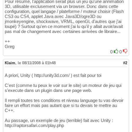
Pour résumé, l'application serait plus un jeu qu'une annimation
3D, utilisable exclusement via un browser. Donc dans cette
configuration, quel langage / plateforme / moteur choisir (Flash
CS3 ou CS4, applet Java avec Java3D/ogre3D ou
jmonkeyengine, shockwave, VRML, openGl, d'autres que j'ai
loupé) ? Surtout qu'en ce moment j'ai lu qu'il y allait avoir/avait
pas mal de changement avec certaines arrivées de libraire...
++
Greg
0
0
Klaim
,
le 08/11/2008 à 01h48
#2
A priori, Unity ( http://unity3d.com/ ) est fait pour toi
C'est (comme tu peux le voir sur le site) un moteur de jeu qui
s'execute dans un plugin dans une page web.
Il rempli toutes tes conditions et niveau language tu vas devoir
faire un effort mais pas autant que si tu devais te mettre au
C++.
Au passage, un exemple de jeu (terrible) fait avec Unity :
http://raptorsafari.com/play.php