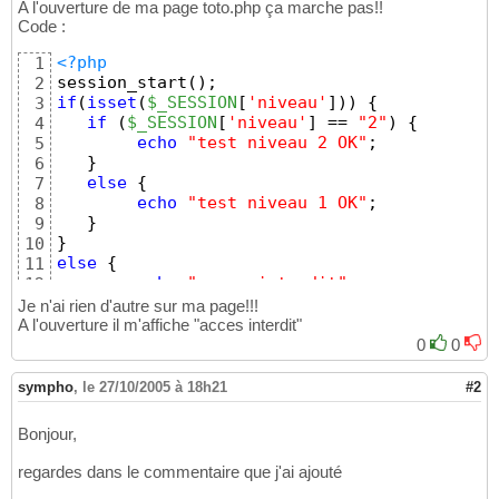
A l'ouverture de ma page toto.php ça marche pas!!
Code :
<?php
1
session_start
(
)
; 
2
if
(
isset
(
$_SESSION
[
'niveau'
]
)
)
{
3
if
(
$_SESSION
[
'niveau'
]
 == 
"2"
)
{
4
echo
"test niveau 2 OK"
;
5
}
6
else
{
7
echo
"test niveau 1 OK"
;
8
}
9
}
10
else
{
11
echo
"acces interdit"
;
12
exit
(
)
; 
13
Je n'ai rien d'autre sur ma page!!!
}
14
A l'ouverture il m'affiche "acces interdit"
?>
15
0
0
c'est une page de test
16
sympho
,
le 27/10/2005 à 18h21
#2
Bonjour,
regardes dans le commentaire que j'ai ajouté