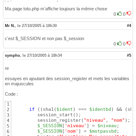
}
8
Ma page toto.php m'affiche toujours la même chose
0
0
Mr N.
,
le 27/10/2005 à 18h30
#4
c'est $_SESSION et non pas $_session
0
0
sympho
,
le 27/10/2005 à 18h34
#5
re
essayes en ajoutant des session_register et mets les variables
en majuscules
Code :
1
if
(
(
sha1
(
$ident
)
 === 
$identbd
)
 && 
(
sha
2
         session_start
(
)
;

3
         session_register
(
"niveau"
, 
"nom"
)
;  
4
$_SESSION
[
'niveau'
]
 = 
$niveau
;

5
$_SESSION
[
'nom'
]
 = 
$motpassbd
;

6