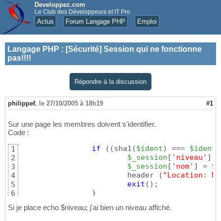
Developpez.com
Le Club des Développeurs et IT Pro
Actus
Forum Langage PHP
Emploi
Langage PHP
:
[Sécurité] Session qui ne fonctionne
pas!!!!
Répondre à la discussion
philippef
,
le 27/10/2005 à 18h19
#1
Sur une page les membres doivent s'identifier.
Code :
if
(
(
sha1
(
$ident
)
 === 
$identb
1
$_session
[
'niveau'
]
 =
2
$_session
[
'nom'
]
 = 
$m
3
			header 
(
"Location: No
4
exit
(
)
; 

5
}
6
Si je place echo $niveau; j'ai bien un niveau affiché.