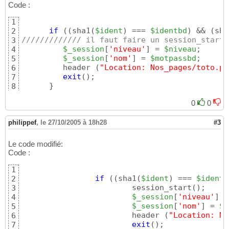
Code :
1
if
(
(
sha1
(
$ident
)
 === 
$identbd
)
 && 
(
sha
2
///////////// il faut faire un session_start 
3
$_session
[
'niveau'
]
 = 
$niveau
;

4
$_session
[
'nom'
]
 = 
$motpassbd
;

5
         header 
(
"Location: Nos_pages/toto.ph
6
exit
(
)
;

7
}
8
0
0
philippef
,
le 27/10/2005 à 18h28
#3
Le code modifié:
Code :
1
if
(
(
sha1
(
$ident
)
 === 
$identb
2
			session_start
(
)
;

3
$_session
[
'niveau'
]
 =
4
$_session
[
'nom'
]
 = 
$m
5
			header 
(
"Location: No
6
exit
(
)
; 

7