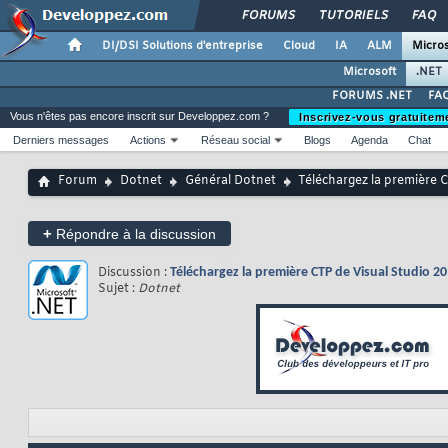
FORUMS
TUTORIELS
FAQ
DI/DSI Solutions d'entreprise
Cloud
IA
ALM
Micros
Microsoft
.NET
FORUMS .NET
FAQ
Vous n'êtes pas encore inscrit sur Developpez.com ?
Inscrivez-vous gratuitem
Derniers messages
Actions
Réseau social
Blogs
Agenda
Chat
Forum
Dotnet
Général Dotnet
Téléchargez la première 
+
Répondre à la discussion
Discussion :
Téléchargez la première CTP de Visual Studio 2
Sujet :
Dotnet