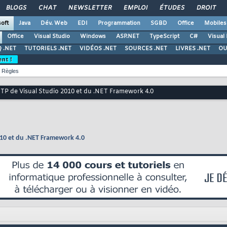
BLOGS
CHAT
NEWSLETTER
EMPLOI
ÉTUDES
DROIT
oft
Java
Dév. Web
EDI
Programmation
SGBD
Office
Mobiles
Office
Visual Studio
Windows
ASP.NET
TypeScript
C#
Visual
 .NET
TUTORIELS .NET
VIDÉOS .NET
SOURCES .NET
LIVRES .NET
OU
ent !
Règles
CTP de Visual Studio 2010 et du .NET Framework 4.0
010 et du .NET Framework 4.0