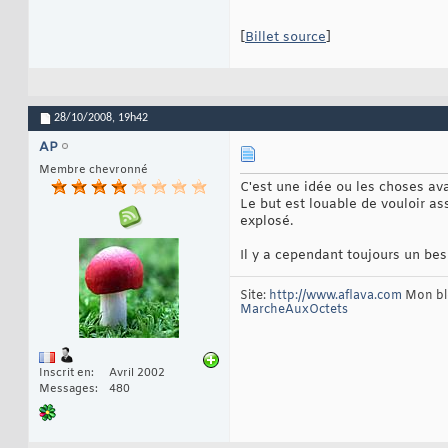
[
Billet source
]
28/10/2008,
19h42
AP
Membre chevronné
C'est une idée ou les choses ava
Le but est louable de vouloir a
explosé.
Il y a cependant toujours un beso
Site:
http://www.aflava.com
Mon bl
MarcheAuxOctets
Inscrit en
Avril 2002
Messages
480