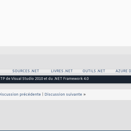
SOURCES .NET
LIVRES .NET
OUTILS .NET
AZURE 
CTP de Visual Studio 2010 et du .NET Framework 4.0
iscussion précédente
|
Discussion suivante
»