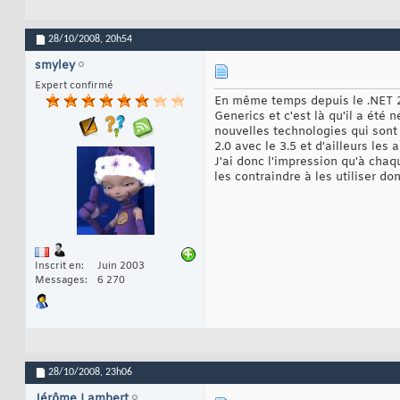
28/10/2008,
20h54
smyley
Expert confirmé
En même temps depuis le .NET 2.
Generics et c'est là qu'il a été
nouvelles technologies qui sont
2.0 avec le 3.5 et d'ailleurs le
J'ai donc l'impression qu'à cha
les contraindre à les utiliser d
Inscrit en
Juin 2003
Messages
6 270
28/10/2008,
23h06
Jérôme Lambert