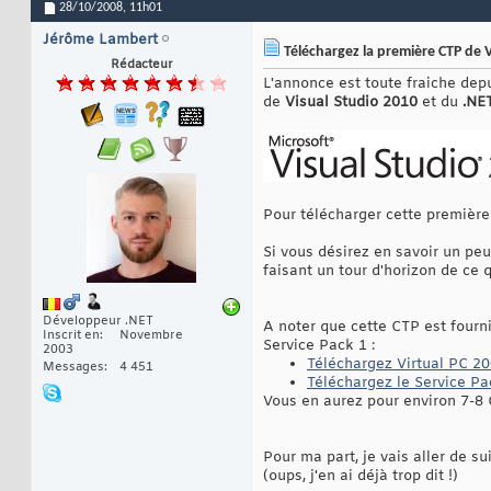
28/10/2008,
11h01
Jérôme Lambert
Téléchargez la première CTP de 
Rédacteur
L'annonce est toute fraiche dep
de
Visual Studio 2010
et du
.NE
Pour télécharger cette première
Si vous désirez en savoir un peu
faisant un tour d'horizon de ce 
Développeur .NET
A noter que cette CTP est fourn
Inscrit en
Novembre
Service Pack 1 :
2003
Téléchargez Virtual PC 2
Messages
4 451
Téléchargez le Service Pa
Vous en aurez pour environ 7-8 
Pour ma part, je vais aller de s
(oups, j'en ai déjà trop dit !)