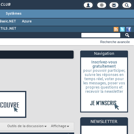
CLUB
Systèmes
 Basic.NET
Azure
TILS .NET
Recherche avancée
Navigation
Inscrivez-vous
gratuitement
pour pouvoir participer,
suivre les réponses en
temps réel, voter pour
les messages, poser vos
propres questions et
recevoir la newsletter
Outils de la discussion
Affichage