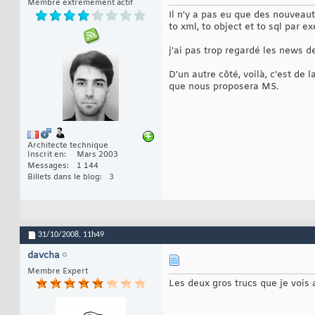
Membre extrêmement actif
Il n'y a pas eu que des nouvea
to xml, to object et to sql par e
j'ai pas trop regardé les news de
D'un autre côté, voilà, c'est de
que nous proposera MS.
Architecte technique
Inscrit en
Mars 2003
Messages
1 144
Billets dans le blog
3
31/10/2008,
11h49
davcha
Membre Expert
Les deux gros trucs que je vois