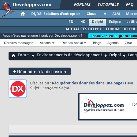
FORUMS
TUTORIELS
FAQ
DI/DSI Solutions d'entreprise
Cloud
IA
ALM
Micros
EDI
4D
Delphi
Eclipse
JetBr
ACTUALITÉS DELPHI
FORUMS DELPHI
Vous n'êtes pas encore inscrit sur Developpez.com ?
Inscrivez-vous gratuitem
Derniers messages
Actions
Réseau social
Blogs
Agenda
Chat
Forum
Environnements de développement
Delphi
Lang
+
Répondre à la discussion
Discussion :
Récupérer des données dans une page HTML
Sujet :
Langage Delphi