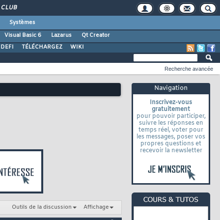
CLUB
Systèmes
Visual Basic 6
Lazarus
Qt Creator
DEFI
TÉLÉCHARGEZ
WIKI
Recherche avancée
Navigation
Inscrivez-vous
gratuitement
pour pouvoir participer,
suivre les réponses en
temps réel, voter pour
les messages, poser vos
propres questions et
recevoir la newsletter
Outils de la discussion
Affichage