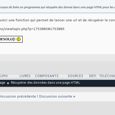
 j'essaye de faire un programme qui récupére des donné dans une page HTML pour les en
f, voici une fonction qui permet de lancer une url et de récupérer le c
ums/viewtopic.php?p=1753885#1753885
LPHI
LIVRES
COMPOSANTS
SOURCES
DEFI
TELECHA
age
Récupérer des données dans une page HTML
iscussion précédente
|
Discussion suivante
»