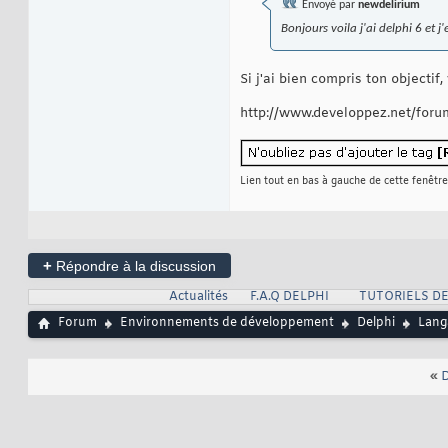
Envoyé par
newdelirium
Bonjours voila j'ai delphi 6 et
Si j'ai bien compris ton objecti
http://www.developpez.net/for
Lien tout en bas à gauche de cette fenêtre
+
Répondre à la discussion
Actualités
F.A.Q DELPHI
TUTORIELS DE
Forum
Environnements de développement
Delphi
Lang
«
D