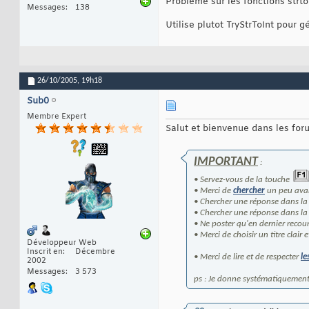
Probleme sur les fonctions strto
Messages
138
  monhotel.designat
50
  monhotel.numrue:=
51
Utilise plutot TryStrToInt pour 
  monhotel.rue:=rue
52
  monhotel.ville:=v
53
  monhotel.code:=co
54
  monhotel.prix:=pr
55
  monhotel.cp:=cp;

56
26/10/2005,
19h18
  assign
(
rec,
'hote
57
  rewrite
(
rec
)
;

58
Sub0
  write
(
rec,monhot
59
  close
(
rec
)
60
Membre Expert
end
.
61
Salut et bienvenue dans les fo
IMPORTANT
:
• Servez-vous de la touche
• Merci de
chercher
un peu avan
• Chercher une réponse dans l
• Chercher une réponse dans l
• Ne poster qu'en dernier recour
• Merci de choisir un titre clair e
Développeur Web
Inscrit en
Décembre
• Merci de lire et de respecter
le
2002
Messages
3 573
ps : Je donne systématiquemen