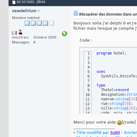
26/10/2005,
18h44
newdelirium
Récupérer des données dans u
Membre habitué
Bonjours voila j'ai delphi 6 et
fichier mais lorsque je compile j'
Inscrit en
Octobre 2005
Code :
Messages
8
program
 hotel;

1
2
3
4
uses
5
  SysUtils,btsinfo;
6
7
type
8
  Thotel=
record
9
  designation:
stri
10
  numrue:
string
[
10
11
  rue:
string
[
50
]
;

12
  ville:
string
[
20
]
;
13
  code, prix, cp:
i
14
end
15
Merci pour votre aide
var
[/code]
16
rec:
file
of
 Thotel;
17
_________________
monhotel:Thotel;

18
•
Titre modifié par
Sub0
- Ancien
designation,numrue
19