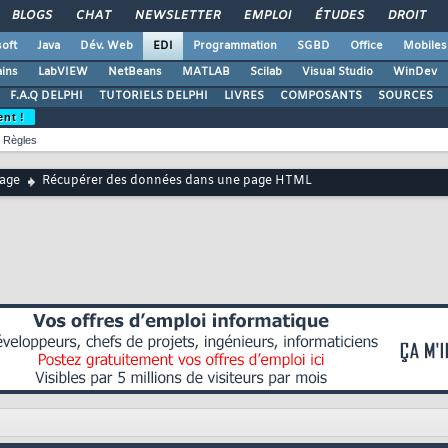
BLOGS
CHAT
NEWSLETTER
EMPLOI
ÉTUDES
DROIT
oft
Java
Dév. Web
EDI
Programmation
SGBD
Office
Mobiles
ains
LabVIEW
NetBeans
MATLAB
Scilab
Visual Studio
WinDev
F.A.Q DELPHI
TUTORIELS DELPHI
LIVRES
COMPOSANTS
SOURCES
ent !
Règles
age
Récupérer des données dans une page HTML