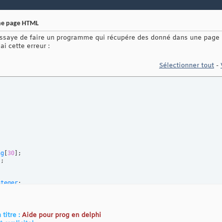
ne page HTML
 j'essaye de faire un programme qui récupére des donné dans une pag
ai cette erreur :
Sélectionner tout
-


ng
[
30
]
;

]
;



nteger
;



 titre :
Aide pour prog en delphi
,rue,ville:
string
;
