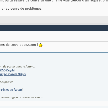
int où tu essaye de convertir une chaine vide (retour d'un requestform
ion:=designation;

numrue;

gérer ce genre de problèmes.
;

ille;

de;

ix;

l.dat'
)
;

el
)
;

rums de Developpez.com !
t de poster dans le forum...
a
FAQ Delphi
a
page sources Delphi
s!
t explicite!
s règles du forum
!
t ce message aux nouveaux venus.