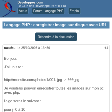
Developpez.com
Le Club des Développeurs et IT Pro
Actus
Forum Langage PHP
Emploi
Langage PHP
:
enregistrer image sur disque avec URL
Répondre à la discussion
meufeu
,
le 25/10/2005 à 13h50
#1
Bonjour,
J'ai un site :
http://monsite.com/photos1/001. jpg -> 999.jpg
Je voudrais pouvoir enregistrer toutes les images sur mon pc
avec php.
l'algo serait le suivant :
pour j=0 à 10