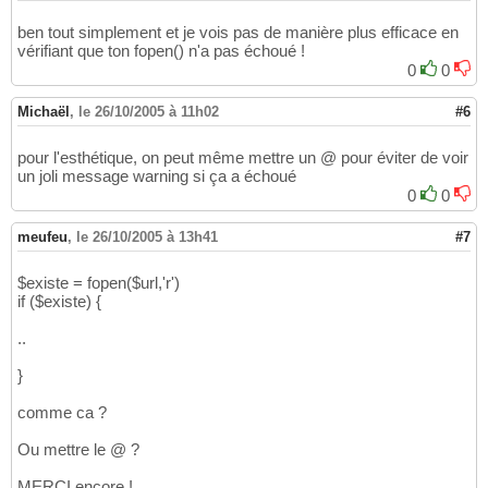
ben tout simplement et je vois pas de manière plus efficace en
vérifiant que ton fopen() n'a pas échoué !
0
0
Michaël
,
le 26/10/2005 à 11h02
#6
pour l'esthétique, on peut même mettre un @ pour éviter de voir
un joli message warning si ça a échoué
0
0
meufeu
,
le 26/10/2005 à 13h41
#7
$existe = fopen($url,'r')
if ($existe) {
..
}
comme ca ?
Ou mettre le @ ?
MERCI encore !