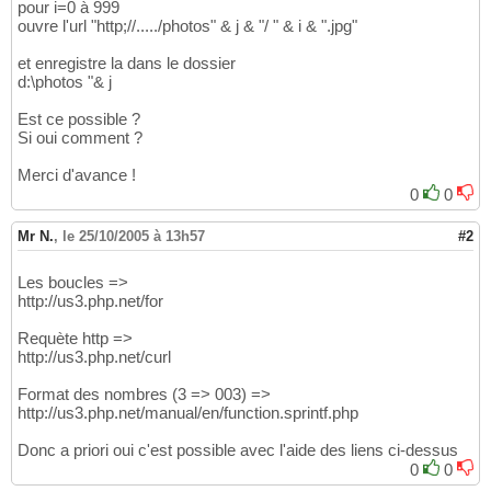
pour i=0 à 999
ouvre l'url "http;//...../photos" & j & "/ " & i & ".jpg"
et enregistre la dans le dossier
d:\photos "& j
Est ce possible ?
Si oui comment ?
Merci d'avance !
0
0
Mr N.
,
le 25/10/2005 à 13h57
#2
Les boucles =>
http://us3.php.net/for
Requète http =>
http://us3.php.net/curl
Format des nombres (3 => 003) =>
http://us3.php.net/manual/en/function.sprintf.php
Donc a priori oui c'est possible avec l'aide des liens ci-dessus
0
0