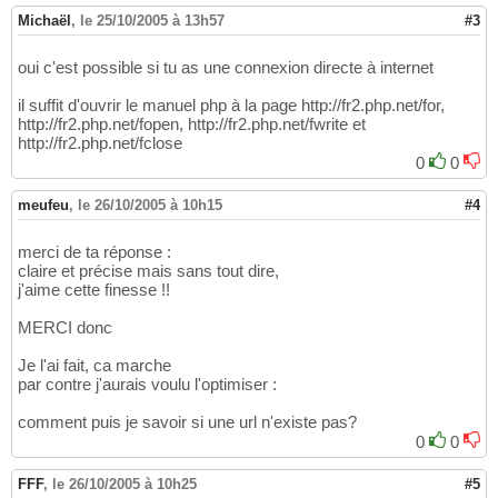
Michaël
,
le 25/10/2005 à 13h57
#3
oui c'est possible si tu as une connexion directe à internet
il suffit d'ouvrir le manuel php à la page http://fr2.php.net/for,
http://fr2.php.net/fopen, http://fr2.php.net/fwrite et
http://fr2.php.net/fclose
0
0
meufeu
,
le 26/10/2005 à 10h15
#4
merci de ta réponse :
claire et précise mais sans tout dire,
j'aime cette finesse !!
MERCI donc
Je l'ai fait, ca marche
par contre j'aurais voulu l'optimiser :
comment puis je savoir si une url n'existe pas?
0
0
FFF
,
le 26/10/2005 à 10h25
#5