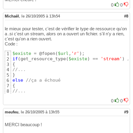
0
0
Michaël
,
le 26/10/2005 à 13h54
#8
le mieux pour tester, c'est de vérifier le type de ressource qu'on
a .si c'est un stream, alors on a ouvert un fichier. s'il n'y a rien,
c'est qu'on a rien ouvert.
Code :
$existe
 = @fopen
(
$url
,
'r'
)
1
if
(
get_resource_type
(
$existe
)
 == 
'stream'
)
//
2
{
3
//...
4
}
5
else
//ça a échoué
6
{
7
//...
8
}
9
0
0
meufeu
,
le 26/10/2005 à 13h55
#9
MERCI beaucoup !