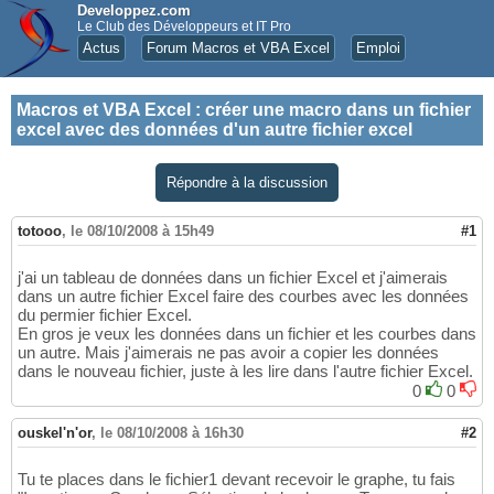
Developpez.com
Le Club des Développeurs et IT Pro
Actus
Forum Macros et VBA Excel
Emploi
Macros et VBA Excel
:
créer une macro dans un fichier
excel avec des données d'un autre fichier excel
Répondre à la discussion
totooo
,
le 08/10/2008 à 15h49
#1
j'ai un tableau de données dans un fichier Excel et j'aimerais
dans un autre fichier Excel faire des courbes avec les données
du permier fichier Excel.
En gros je veux les données dans un fichier et les courbes dans
un autre. Mais j'aimerais ne pas avoir a copier les données
dans le nouveau fichier, juste à les lire dans l'autre fichier Excel.
0
0
ouskel'n'or
,
le 08/10/2008 à 16h30
#2
Tu te places dans le fichier1 devant recevoir le graphe, tu fais