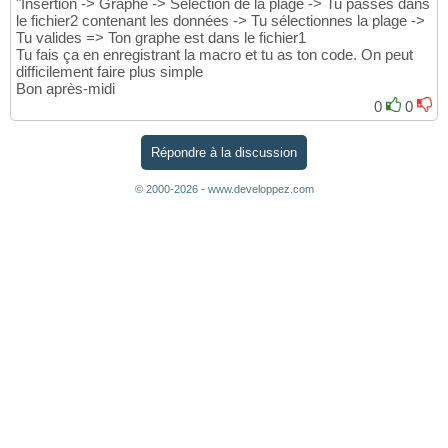
"Insertion -> Graphe -> Sélection de la plage -> Tu passes dans
le fichier2 contenant les données -> Tu sélectionnes la plage ->
Tu valides => Ton graphe est dans le fichier1
Tu fais ça en enregistrant la macro et tu as ton code. On peut
difficilement faire plus simple
Bon après-midi
0
0
Répondre à la discussion
© 2000-2026 - www.developpez.com