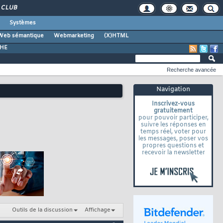
CLUB
Systèmes
Web sémantique
Webmarketing
(X)HTML
CHE
Recherche avancée
Navigation
Inscrivez-vous
gratuitement
pour pouvoir participer,
suivre les réponses en
temps réel, voter pour
les messages, poser vos
propres questions et
recevoir la newsletter
Outils de la discussion
Affichage