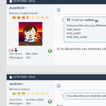
24/09/2008,
12h12
AurelBUD
Membre expérimenté
Envoyé par
vacknov
Cela peut être dû à ces différen
mod_proxy
mod_cache
mod_disk_cache
Si tu désactives ces modules ce
Inscrit en
Mai 2004
Messages
202
24/09/2008,
12h16
vacknov
Membre éclairé
Si tu désactives ces modules ce
Inscrit en
Octobre 2005
Messages
263