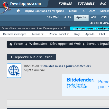
FORUMS
TUTORIELS
FAQ
DI/DSI Solutions d'entreprise
Cloud
IA
ALM
Micros
Dév. Web
AJAX
Apache
ASP
CSS
ACCUEIL AP
Vous n'êtes pas encore inscrit sur Developpez.com ?
Inscrivez-vous gratuitem
Derniers messages
Actions
Réseau social
Blogs
Agenda
Chat
Forum
Webmasters - Développement Web
Serveurs (Apache
+
Répondre à la discussion
Discussion :
Délai des mises à jours des fichiers
Sujet :
Apache