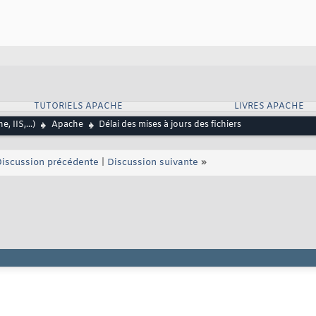
TUTORIELS APACHE
LIVRES APACHE
, IIS,...)
Apache
Délai des mises à jours des fichiers
iscussion précédente
|
Discussion suivante
»