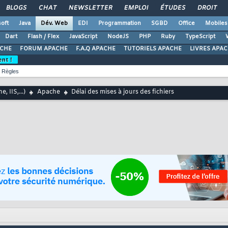
BLOGS
CHAT
NEWSLETTER
EMPLOI
ÉTUDES
DROIT
oft
Java
Dév. Web
EDI
Programmation
SGBD
Office
Mobiles
Dart
Flash / Flex
JavaScript
NodeJS
PHP
Ruby
TypeScript
ACHE
FORUM APACHE
F.A.Q APACHE
TUTORIELS APACHE
LIVRES APA
ent !
Règles
, IIS,...)
Apache
Délai des mises à jours des fichiers