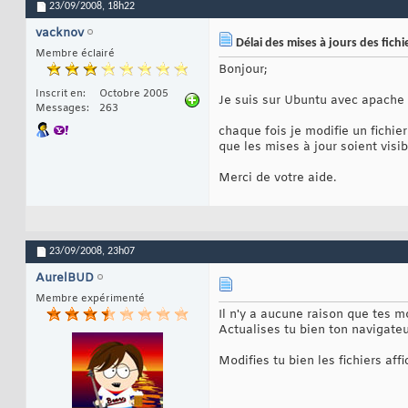
23/09/2008,
18h22
vacknov
Délai des mises à jours des fichi
Membre éclairé
Bonjour;
Inscrit en
Octobre 2005
Je suis sur Ubuntu avec apache 
Messages
263
chaque fois je modifie un fichie
que les mises à jour soient visibl
Merci de votre aide.
23/09/2008,
23h07
AurelBUD
Membre expérimenté
Il n'y a aucune raison que tes mo
Actualises tu bien ton navigateu
Modifies tu bien les fichiers aff