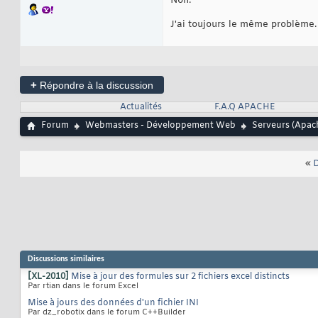
Non.
J'ai toujours le même problème.
+
Répondre à la discussion
Actualités
F.A.Q APACHE
Forum
Webmasters - Développement Web
Serveurs (Apache
«
D
Discussions similaires
[XL-2010]
Mise à jour des formules sur 2 fichiers excel distincts
Par rtian dans le forum Excel
Mise à jours des données d'un fichier INI
Par dz_robotix dans le forum C++Builder