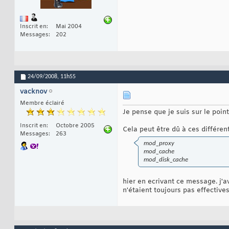
Inscrit en
Mai 2004
Messages
202
24/09/2008,
11h55
vacknov
Membre éclairé
Je pense que je suis sur le point
Inscrit en
Octobre 2005
Cela peut être dû à ces différen
Messages
263
mod_proxy
mod_cache
mod_disk_cache
hier en ecrivant ce message. j'av
n'étaient toujours pas effective