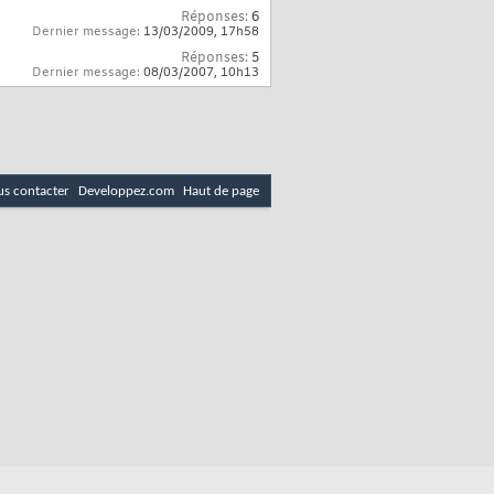
Réponses:
6
Dernier message:
13/03/2009,
17h58
Réponses:
5
Dernier message:
08/03/2007,
10h13
s contacter
Developpez.com
Haut de page