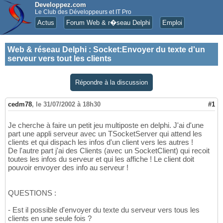
Developpez.com
Le Club des Développeurs et IT Pro
Actus
Forum Web & r�seau Delphi
Emploi
Web & réseau Delphi
:
Socket:Envoyer du texte d'un
serveur vers tout les clients
Répondre à la discussion
cedm78
,
le 31/07/2002 à 18h30
#1
Je cherche à faire un petit jeu multiposte en delphi. J'ai d'une
part une appli serveur avec un TSocketServer qui attend les
clients et qui dispach les infos d'un client vers les autres !
De l'autre part j'ai des Clients (avec un SocketClient) qui recoit
toutes les infos du serveur et qui les affiche ! Le client doit
pouvoir envoyer des info au serveur !
QUESTIONS :
- Est il possible d'envoyer du texte du serveur vers tous les
clients en une seule fois ?