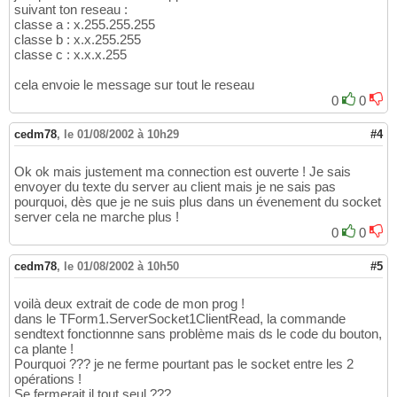
suivant ton reseau :
classe a : x.255.255.255
classe b : x.x.255.255
classe c : x.x.x.255
cela envoie le message sur tout le reseau
0
0
cedm78
,
le 01/08/2002 à 10h29
#4
Ok ok mais justement ma connection est ouverte ! Je sais
envoyer du texte du server au client mais je ne sais pas
pourquoi, dès que je ne suis plus dans un évenement du socket
server cela ne marche plus !
0
0
cedm78
,
le 01/08/2002 à 10h50
#5
voilà deux extrait de code de mon prog !
dans le TForm1.ServerSocket1ClientRead, la commande
sendtext fonctionnne sans problème mais ds le code du bouton,
ca plante !
Pourquoi ??? je ne ferme pourtant pas le socket entre les 2
opérations !
Se fermerait il tout seul ???