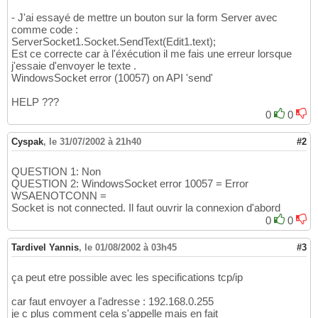
- J'ai essayé de mettre un bouton sur la form Server avec
comme code :
ServerSocket1.Socket.SendText(Edit1.text);
Est ce correcte car à l'éxécution il me fais une erreur lorsque
j'essaie d'envoyer le texte .
WindowsSocket error (10057) on API 'send'
HELP ???
0
0
Cyspak
,
le 31/07/2002 à 21h40
#2
QUESTION 1: Non
QUESTION 2: WindowsSocket error 10057 = Error
WSAENOTCONN =
Socket is not connected. Il faut ouvrir la connexion d'abord
0
0
Tardivel Yannis
,
le 01/08/2002 à 03h45
#3
ça peut etre possible avec les specifications tcp/ip
car faut envoyer a l'adresse : 192.168.0.255
je c plus comment cela s'appelle mais en fait