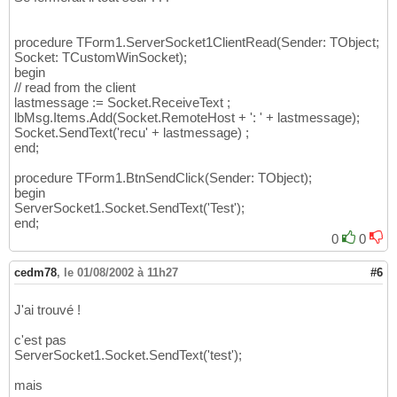
procedure TForm1.ServerSocket1ClientRead(Sender: TObject;
Socket: TCustomWinSocket);
begin
// read from the client
lastmessage := Socket.ReceiveText ;
lbMsg.Items.Add(Socket.RemoteHost + ': ' + lastmessage);
Socket.SendText('recu' + lastmessage) ;
end;
procedure TForm1.BtnSendClick(Sender: TObject);
begin
ServerSocket1.Socket.SendText('Test');
end;
0
0
cedm78
,
le 01/08/2002 à 11h27
#6
J'ai trouvé !
c'est pas
ServerSocket1.Socket.SendText('test');
mais