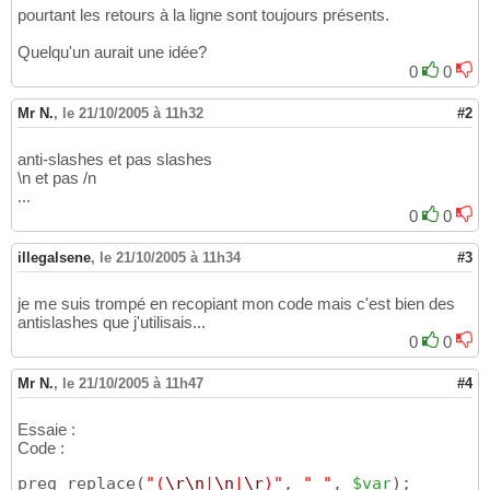
pourtant les retours à la ligne sont toujours présents.
Quelqu'un aurait une idée?
0
0
Mr N.
,
le 21/10/2005 à 11h32
#2
anti-slashes et pas slashes
\n et pas /n
...
0
0
illegalsene
,
le 21/10/2005 à 11h34
#3
je me suis trompé en recopiant mon code mais c'est bien des
antislashes que j'utilisais...
0
0
Mr N.
,
le 21/10/2005 à 11h47
#4
Essaie :
Code :
preg_replace
(
"(
\r
\n
|
\n
|
\r
)"
, 
" "
, 
$var
)
;