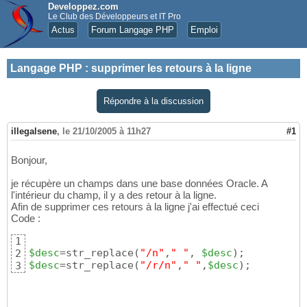
Developpez.com
Le Club des Développeurs et IT Pro
Actus
Forum Langage PHP
Emploi
Langage PHP
:
supprimer les retours à la ligne
Répondre à la discussion
illegalsene
,
le 21/10/2005 à 11h27
#1
Bonjour,
je récupère un champs dans une base données Oracle. A
l'intérieur du champ, il y a des retour à la ligne.
Afin de supprimer ces retours à la ligne j'ai effectué ceci
Code :
1
$desc
=str_replace
(
"/n"
,
" "
, 
$desc
)
2
$desc
=str_replace
(
"/r/n"
,
" "
,
$desc
)
;
3