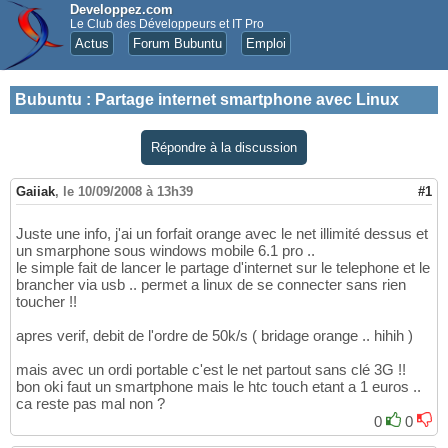
Developpez.com
Le Club des Développeurs et IT Pro
Actus
Forum Bubuntu
Emploi
Bubuntu
:
Partage internet smartphone avec Linux
Répondre à la discussion
Gaiiak
,
le 10/09/2008 à 13h39
#1
Juste une info, j'ai un forfait orange avec le net illimité dessus et
un smarphone sous windows mobile 6.1 pro ..
le simple fait de lancer le partage d'internet sur le telephone et le
brancher via usb .. permet a linux de se connecter sans rien
toucher !!
apres verif, debit de l'ordre de 50k/s ( bridage orange .. hihih )
mais avec un ordi portable c'est le net partout sans clé 3G !!
bon oki faut un smartphone mais le htc touch etant a 1 euros ..
ca reste pas mal non ?
0
0