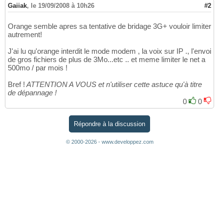
Gaiiak
,
le 19/09/2008 à 10h26
#2
Orange semble apres sa tentative de bridage 3G+ vouloir limiter
autrement!
J'ai lu qu'orange interdit le mode modem , la voix sur IP ., l'envoi
de gros fichiers de plus de 3Mo...etc .. et meme limiter le net a
500mo / par mois !
Bref !
ATTENTION A VOUS et n'utiliser cette astuce qu'à titre
de dépannage !
0
0
Répondre à la discussion
© 2000-2026 - www.developpez.com