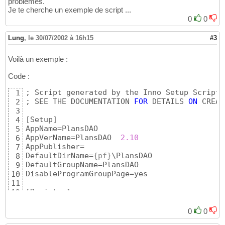
problèmes.
Je te cherche un exemple de script ...
0
0
Lung
,
le 30/07/2002 à 16h15
#3
Voilà un exemple :
Code :
; Script generated by the Inno Setup Script 
1
; SEE THE DOCUMENTATION 
FOR
 DETAILS 
ON
 CREAT
2
3
[
Setup
]
4
AppName=PlansDAO

5
AppVerName=PlansDAO  
2.10
6
AppPublisher=

7
DefaultDirName=
{pf}
\PlansDAO

8
DefaultGroupName=PlansDAO

9
DisableProgramGroupPage=yes

10
11
[
Registry
]
12
Root: HKLM; Subkey: 
"SOFTWARE\Microsoft\Wind
13
14
0
0
[
Files
]
15