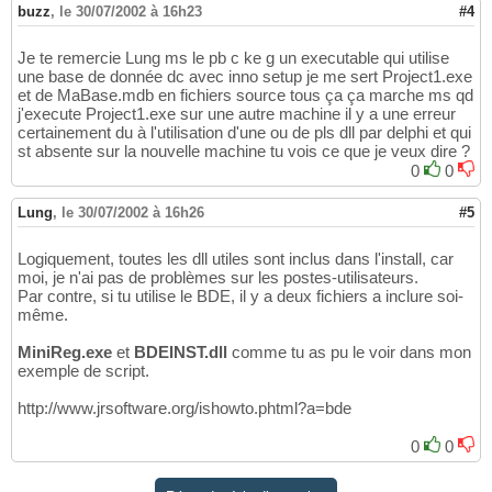
Source: D:\Projets Delphi\Plans DAO\PlansDAO
16
buzz
,
le 30/07/2002 à 16h23
#4
Source: H:\version\TestVersion.exe; DestDir:
17
Source: 
"C:\Program Files\My Inno Setup Exte
18
Je te remercie Lung ms le pb c ke g un executable qui utilise
Source: 
"C:\Program Files\My Inno Setup Exte
19
une base de donnée dc avec inno setup je me sert Project1.exe
20
et de MaBase.mdb en fichiers source tous ça ça marche ms qd
[
Icons
]
21
j'execute Project1.exe sur une autre machine il y a une erreur
Name: 
{group}
\PlansDAO; Filename: 
{app}
\Plan
22
certainement du à l'utilisation d'une ou de pls dll par delphi et qui
Name: 
{group}
\Uninstall PlansDAO; Filename: 
23
st absente sur la nouvelle machine tu vois ce que je veux dire ?
Name: 
{commondesktop}
\PlansDAO; Filename: 
{a
24
0
0
25
[
Run
]
26
Lung
,
le 30/07/2002 à 16h26
#5
;Filename: 
{app}
\PlansDAO.exe; Description: 
27
Filename: 
"{tmp}\MiniReg.exe"
; Parameters: 
"
28
Logiquement, toutes les dll utiles sont inclus dans l'install, car
29
moi, je n'ai pas de problèmes sur les postes-utilisateurs.
[
_ISTool
]
30
Par contre, si tu utilise le BDE, il y a deux fichiers a inclure soi-
EnableISX=
true
31
même.
32
[
Messages
]
33
MiniReg.exe
et
BDEINST.dll
comme tu as pu le voir dans mon
userinfoserial=
0
34
exemple de script.
http://www.jrsoftware.org/ishowto.phtml?a=bde
0
0