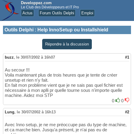
Developpez.com
Le Club des Développeurs et IT Pro
Actus
Forum Outils Delphi
Emploi
Outils Delphi
:
Help InnoSetup ou Installshield
Répondre à la discussion
buzz
,
le 30/07/2002 à 16h07
#1
Au secour !!!
Voila maintenant plus de trois heures que je tente de créer
unsetup et rien n'y fait.
En fait mon problème vient que je ne sais pas quel fichier est
nécessaire à mon aplli pr quelle tourne sous n'importe quelle
machine. Aidez moi STP
0
0
Lung
,
le 30/07/2002 à 16h13
#2
Avec Inno setup, je ne me préoccupe pas du type de machine,
et ca marche bien. Jusqu'a présent, je n'ai pas eu de