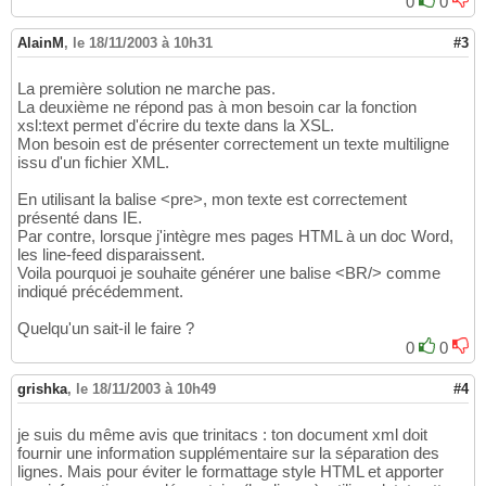
0
0
AlainM
,
le 18/11/2003 à 10h31
#3
La première solution ne marche pas.
La deuxième ne répond pas à mon besoin car la fonction
xsl:text permet d'écrire du texte dans la XSL.
Mon besoin est de présenter correctement un texte multiligne
issu d'un fichier XML.
En utilisant la balise <pre>, mon texte est correctement
présenté dans IE.
Par contre, lorsque j'intègre mes pages HTML à un doc Word,
les line-feed disparaissent.
Voila pourquoi je souhaite générer une balise <BR/> comme
indiqué précédemment.
Quelqu'un sait-il le faire ?
0
0
grishka
,
le 18/11/2003 à 10h49
#4
je suis du même avis que trinitacs : ton document xml doit
fournir une information supplémentaire sur la séparation des
lignes. Mais pour éviter le formattage style HTML et apporter