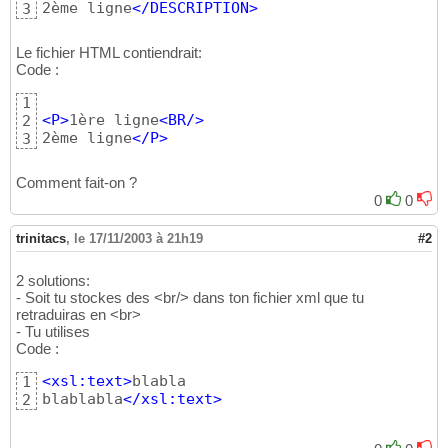
2ème ligne
</DESCRIPTION
>
3
Le fichier HTML contiendrait:
Code :
1
<P
>
1ère ligne
<BR
/>
2
2ème ligne
</P
>
3
Comment fait-on ?
0
0
trinitacs
,
le 17/11/2003 à 21h19
#2
2 solutions:
- Soit tu stockes des <br/> dans ton fichier xml que tu
retraduiras en <br>
- Tu utilises
Code :
<xsl:text
>
blabla

1
blablabla
</xsl:text
>
2