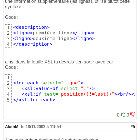
une information supplémentaire (les lignes), utilise plutot cette
syntaxe :
Code :
<description
>
1
<ligne
>
première ligne
</ligne
>
2
<ligne
>
deuxième ligne
</ligne
>
3
</description
>
4
ainsi dans la feuille XSL tu devrais t'en sortir avec ca:
Code :
1
<for-each
select
=
"ligne"
>
2
<xsl:value-of
select
=
"."
/>
3
<xsl:if
test
=
"position()!=last()"
>
<br
/>
</x
4
</xsl:for-each
>
5
0
0
AlainM
,
le 18/11/2003 à 11h54
#5
J'en suis arriver également à cette conclusion.