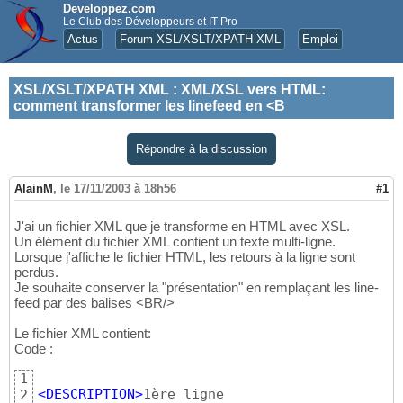
Developpez.com
Le Club des Développeurs et IT Pro
Actus
Forum XSL/XSLT/XPATH XML
Emploi
XSL/XSLT/XPATH XML
:
XML/XSL vers HTML:
comment transformer les linefeed en <B
Répondre à la discussion
AlainM
,
le 17/11/2003 à 18h56
#1
J'ai un fichier XML que je transforme en HTML avec XSL.
Un élément du fichier XML contient un texte multi-ligne.
Lorsque j'affiche le fichier HTML, les retours à la ligne sont
perdus.
Je souhaite conserver la "présentation" en remplaçant les line-
feed par des balises <BR/>
Le fichier XML contient:
Code :
1
<DESCRIPTION
>
1ère ligne

2