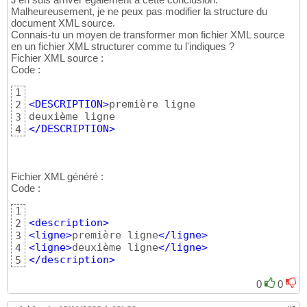
Malheureusement, je ne peux pas modifier la structure du
document XML source.
Connais-tu un moyen de transformer mon fichier XML source
en un fichier XML structurer comme tu l'indiques ?
Fichier XML source :
Code :
1
<DESCRIPTION
>
première ligne

2
3
</DESCRIPTION
>
4
Fichier XML généré :
Code :
1
<description
>
2
<ligne
>
première ligne
</ligne
>
3
<ligne
>
deuxième ligne
</ligne
>
4
</description
>
5
0
0