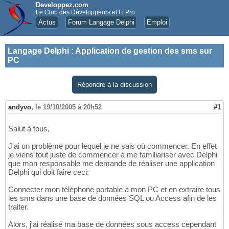
Developpez.com
Le Club des Développeurs et IT Pro
Actus
Forum Langage Delphi
Emploi
Langage Delphi
:
Application de gestion des sms sur
PC
Répondre à la discussion
andyvo
,
le 19/10/2005 à 20h52
#1
Salut à tous,
J'ai un problème pour lequel je ne sais où commencer. En effet
je viens tout juste de commencer à me familiariser avec Delphi
que mon responsable me demande de réaliser une application
Delphi qui doit faire ceci:
Connecter mon téléphone portable à mon PC et en extraire tous
les sms dans une base de données SQL ou Access afin de les
traiter.
Alors, j'ai réalisé ma base de données sous access cependant