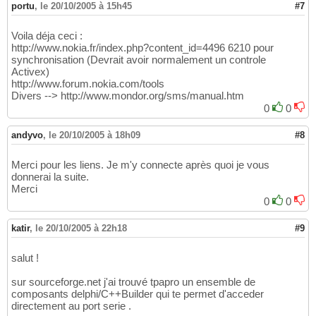
portu
,
le 20/10/2005 à 15h45
#7
Voila déja ceci :
http://www.nokia.fr/index.php?content_id=4496 6210 pour
synchronisation (Devrait avoir normalement un controle
Activex)
http://www.forum.nokia.com/tools
Divers --> http://www.mondor.org/sms/manual.htm
0
0
andyvo
,
le 20/10/2005 à 18h09
#8
Merci pour les liens. Je m'y connecte après quoi je vous
donnerai la suite.
Merci
0
0
katir
,
le 20/10/2005 à 22h18
#9
salut !
sur sourceforge.net j'ai trouvé tpapro un ensemble de
composants delphi/C++Builder qui te permet d'acceder
directement au port serie .