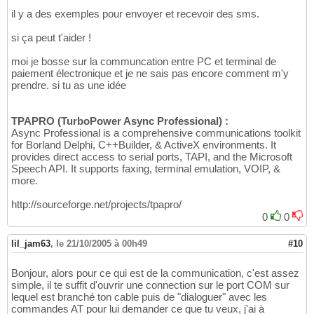
il y a des exemples pour envoyer et recevoir des sms.
si ça peut t'aider !
moi je bosse sur la communcation entre PC et terminal de
paiement électronique et je ne sais pas encore comment m'y
prendre. si tu as une idée
TPAPRO (TurboPower Async Professional) :
Async Professional is a comprehensive communications toolkit
for Borland Delphi, C++Builder, & ActiveX environments. It
provides direct access to serial ports, TAPI, and the Microsoft
Speech API. It supports faxing, terminal emulation, VOIP, &
more.
http://sourceforge.net/projects/tpapro/
0
0
lil_jam63
,
le 21/10/2005 à 00h49
#10
Bonjour, alors pour ce qui est de la communication, c'est assez
simple, il te suffit d'ouvrir une connection sur le port COM sur
lequel est branché ton cable puis de "dialoguer" avec les
commandes AT pour lui demander ce que tu veux, j'ai à