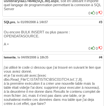
us/library/aa174646(SQL.80).aspx
, soit en utilisant n'importe
quel langage de programmation permettant la connexion à SQL
Server
0
0
SQLpro
,
le 01/09/2008 à 14h57
#3
Ou encore BULK INSERT ou plus pauvre :
OPENDATASOURCE.
A +
0
0
lemerite
,
le 04/09/2008 à 18h35
#4
j'ai utilisé le code ci dessou que j'ai trouvé en suivant le lien que
vous aviez donné.
et je l'ai exécuté avec:[exec
dbo.Read_File'C:\STATISTIC\BSC01\TCH.txt','|',8].
à la première exécution il a créer une nouvelle table mais la
table était vide(je l'ai donc supprimé pour executer à nouveau).
à la deuxième il me donne dans Results le contenu complet de
mon fichier .txt, mais il n'est pas dans une table, or je
souhaiterai mettre ces données dans ma table que j'ai deja
créée à cet effet, que faire?