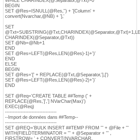
WHILE CHARINDEX(@Separator,@Txt)>0
BEGIN
SET @Res=ISNULL(@Res,'') + '[Column' +
convert(Nvarchar,@NB) + '],'
SET
@Txt=SUBSTRING(@Txt,CHARINDEX(@Separator,@Txt)+1,LE
CHARINDEX(@Separator,@Txt))
SET @Nb=@Nb+1
END
SET @Res=LEFT(@Res,LEN(@Res)-1)+')'
END
ELSE
BEGIN
SET @Res='[' + REPLACE(@Txt,@Separator,'],[')
SET @Res=LEFT(@Res,LEN(@Res)-2)+')'
END
SET @Req='CREATE TABLE ##Temp (' +
REPLACE(@Res,']','] NVarChar(Max)')
EXEC(@Req)
---------------------------------
--Import de données dans ##Temp--
---------------------------------
SET @REQ='BULK INSERT ##TEMP FROM ''' + @File + '''
WITH(FIELDTERMINATOR = ''' + @Separator + ''' ,
FIRSTROW= ' + CONVERT(NVARCHAR,