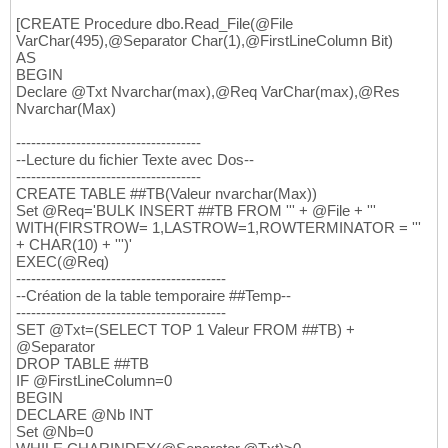
[CREATE Procedure dbo.Read_File(@File
VarChar(495),@Separator Char(1),@FirstLineColumn Bit)
AS
BEGIN
Declare @Txt Nvarchar(max),@Req VarChar(max),@Res
Nvarchar(Max)
-------------------------------------
--Lecture du fichier Texte avec Dos--
-------------------------------------
CREATE TABLE ##TB(Valeur nvarchar(Max))
Set @Req='BULK INSERT ##TB FROM ''' + @File + '''
WITH(FIRSTROW= 1,LASTROW=1,ROWTERMINATOR = '''
+ CHAR(10) + ''')'
EXEC(@Req)
------------------------------------------
--Création de la table temporaire ##Temp--
------------------------------------------
SET @Txt=(SELECT TOP 1 Valeur FROM ##TB) +
@Separator
DROP TABLE ##TB
IF @FirstLineColumn=0
BEGIN
DECLARE @Nb INT
Set @Nb=0