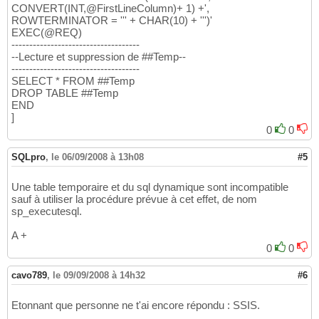
CONVERT(INT,@FirstLineColumn)+ 1) +',
ROWTERMINATOR = ''' + CHAR(10) + ''')'
EXEC(@REQ)
------------------------------------
--Lecture et suppression de ##Temp--
------------------------------------
SELECT * FROM ##Temp
DROP TABLE ##Temp
END
]
0
0
SQLpro
,
le 06/09/2008 à 13h08
#5
Une table temporaire et du sql dynamique sont incompatible
sauf à utiliser la procédure prévue à cet effet, de nom
sp_executesql.
A +
0
0
cavo789
,
le 09/09/2008 à 14h32
#6
Etonnant que personne ne t'ai encore répondu : SSIS.