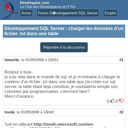
Developpez.com
Le Club des Développeurs et IT Pro
Actus
Forum D�veloppement SQL Server
Emploi
Développement SQL Server
:
charger les données d'un
fichier .txt dans une table
Répondre à la discussion
lemerite
,
le 01/09/2008 à 12h51
#1
Bonjour à tous.
je suis new dans le monde de sql, et je m'entraine à charger le
contenu d'un fichier .txt dans une table que j'ai créée sur sql
server. la table étant deja constitué, je souhaiterai remplir ses
colonnes par programmation. comment faire?
Merci d'avance.
0
0
Invité
,
le 01/09/2008 à 14h42
#2
Soit en utilisant
http://msdn.microsoft.com/en-