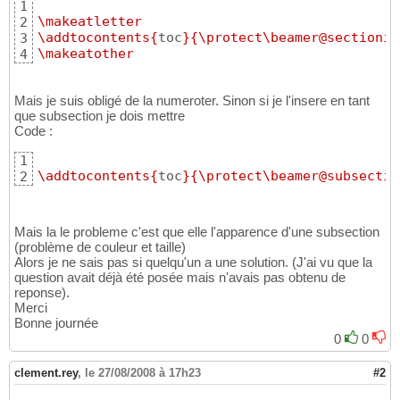
1
\makeatletter
2
\addtocontents
{
toc
}{
\protect
\beamer@sectionin
3
\makeatother
4
Mais je suis obligé de la numeroter. Sinon si je l'insere en tant
que subsection je dois mettre
Code :
1
\addtocontents
{
toc
}{
\protect
\beamer@subsectio
2
Mais la le probleme c'est que elle l'apparence d'une subsection
(problème de couleur et taille)
Alors je ne sais pas si quelqu'un a une solution. (J'ai vu que la
question avait déjà été posée mais n'avais pas obtenu de
reponse).
Merci
Bonne journée
0
0
clement.rey
,
le 27/08/2008 à 17h23
#2