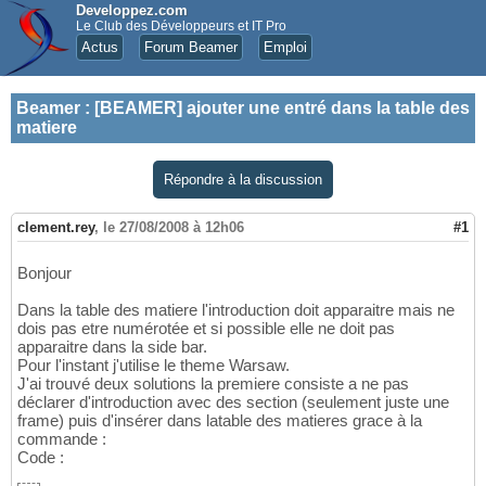
Developpez.com
Le Club des Développeurs et IT Pro
Actus
Forum Beamer
Emploi
Beamer
:
[BEAMER] ajouter une entré dans la table des
matiere
Répondre à la discussion
clement.rey
,
le 27/08/2008 à 12h06
#1
Bonjour
Dans la table des matiere l'introduction doit apparaitre mais ne
dois pas etre numérotée et si possible elle ne doit pas
apparaitre dans la side bar.
Pour l'instant j'utilise le theme Warsaw.
J'ai trouvé deux solutions la premiere consiste a ne pas
déclarer d'introduction avec des section (seulement juste une
frame) puis d'insérer dans latable des matieres grace à la
commande :
Code :