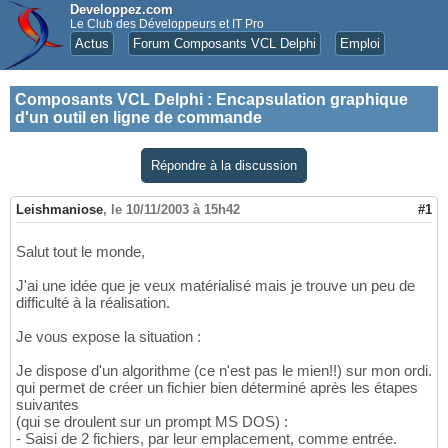
Developpez.com
Le Club des Développeurs et IT Pro
Actus
Forum Composants VCL Delphi
Emploi
Composants VCL Delphi
:
Encapsulation graphique
d'un outil en ligne de commande
Répondre à la discussion
Leishmaniose
,
le 10/11/2003 à 15h42
#1
Salut tout le monde,
J'ai une idée que je veux matérialisé mais je trouve un peu de
difficulté à la réalisation.
Je vous expose la situation :
Je dispose d'un algorithme (ce n'est pas le mien!!) sur mon ordi.
qui permet de créer un fichier bien déterminé après les étapes
suivantes
(qui se droulent sur un prompt MS DOS) :
- Saisi de 2 fichiers, par leur emplacement, comme entrée.