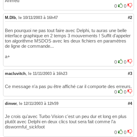
Ahmed
0
0
M.Dlb
,
le 10/11/2003 à 16h47
#2
Ben pourquoi ne pas tout faire avec Delphi, tu auras une belle
interface graphique en 2 temps 3 mouvements ! Suffit d'appeler
ton algorithme MSDOS avec les deux fichiers en paramètres
de ligne de commande...
a+
0
0
macluvitch
,
le 11/11/2003 à 16h23
#3
Ce message n'a pas pu être affiché car il comporte des erreurs.
0
0
dinver
,
le 12/11/2003 à 12h59
#4
Je crois qu'avec Turbo Vision c'est un peu dur et long en plus
plutôt avec Delphi en deux clics tout sera fait comme l'a
diswormful_sickfoot
0
0