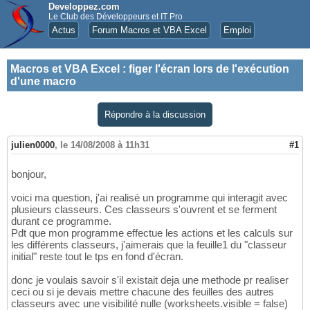
Developpez.com
Le Club des Développeurs et IT Pro
Actus
Forum Macros et VBA Excel
Emploi
Macros et VBA Excel
:
figer l'écran lors de l'exécution
d'une macro
Répondre à la discussion
julien0000
,
le 14/08/2008 à 11h31
#1
bonjour,
voici ma question, j'ai realisé un programme qui interagit avec
plusieurs classeurs. Ces classeurs s'ouvrent et se ferment
durant ce programme.
Pdt que mon programme effectue les actions et les calculs sur
les différents classeurs, j'aimerais que la feuille1 du "classeur
initial" reste tout le tps en fond d'écran.
donc je voulais savoir s'il existait deja une methode pr realiser
ceci ou si je devais mettre chacune des feuilles des autres
classeurs avec une visibilité nulle (worksheets.visible = false)