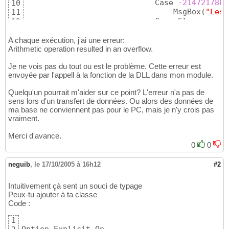
                            Case 
-2147217865
10
    ByVal Sync As Boolean, ByVal Overwrite A
26
                                MsgBox
(
"Les 
11
        Return DesktopToDevice
(
DesktopLocati
27
                            Case Else

12
    End Function

28
                                MsgBox
(
resul
13
29
                        End Select

14
A chaque exécution, j'ai une erreur:
    Public Function DeviceToDesktop
(
ByVal De
30
                    Else

Arithmetic operation resulted in an overflow.
15
      ByVal Sync As Boolean, ByVal Overwrite
31
                        MsgBox
(
"Aucun fichie
16
        Return DeviceToDesktop
(
DesktopLocati
32
Je ne vois pas du tout ou est le problème. Cette erreur est
                    End If

17
    End Function

33
envoyée par l'appell à la fonction de la DLL dans mon module.
                    myRAPI.Disconnect
(
)
18
34
End Module
35
Quelqu'un pourrait m'aider sur ce point? L'erreur n'a pas de
sens lors d'un transfert de données. Ou alors des données de
ma base ne conviennent pas pour le PC, mais je n'y crois pas
vraiment.
Merci d'avance.
0
0
neguib
,
le 17/10/2005 à 16h12
#2
Intuitivement çà sent un souci de typage
Peux-tu ajouter à ta classe
Code :
1