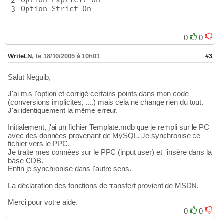
Option Explicit On 

2
Option Strict On
3
0
0
WriteLN
,
le 18/10/2005 à 10h01
#3
Salut Neguib,
J'ai mis l'option et corrigé certains points dans mon code
(conversions implicites, ....) mais cela ne change rien du tout.
J'ai identiquement la même erreur.
Initialement, j'ai un fichier Template.mdb que je rempli sur le PC
avec des données provenant de MySQL. Je synchronise ce
fichier vers le PPC.
Je traite mes données sur le PPC (input user) et j'insère dans la
base CDB.
Enfin je synchronise dans l'autre sens.
La déclaration des fonctions de transfert provient de MSDN.
Merci pour votre aide.
0
0