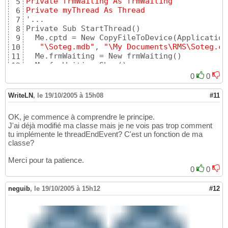
Private frmWaiting As frmWaiting
5
Private myThread As Thread
6
'
...

7
Private Sub StartThread
(
)
8
  Me.cptd = New CopyFileToDevice
(
Application
9
"\Soteg.mdb"
, 
"\My Documents\RMS\Soteg.cd
10
  Me.frmWaiting = New frmWaiting
(
)
11
  Me.frmWaiting.Show
(
)
12
  Me.myThread = New Thread
(
AddressOf Me.Exec
13
0
0
  Me.myThread.Name = 
"Thread1"
14
  Me.myThread.Start
(
)
15
WriteLN
,
le 19/10/2005 à 15h08
#11
End Sub

16
Private Function ExecuteCopy
(
)
 As Integer

17
OK, je commence à comprendre le principe.
  Return Me.cptd.Execute
(
)
18
J'ai déjà modifié ma classe mais je ne vois pas trop comment
19
tu implémente le threadEndEvent? C'est un fonction de ma
'Ici çà suppose que tu as déclaré un "Thread
20
classe?
'
 la classe CopyFileToDevice pour signaler l
21
'
22
Merci pour ta patience.
' il est preferable d'
utiliser une classe pl
23
0
0
Private Sub MyThreadEndEvent() Handles cptd.
24
  Me.cptd.Dispose()
25
neguib
,
le 19/10/2005 à 15h12
#12
  Me.frmWaiting.Close()
26
End Sub
27