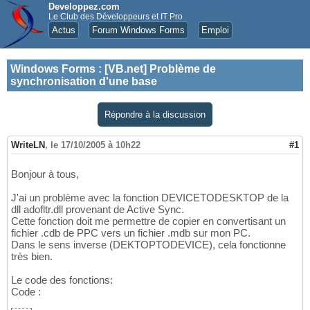
Developpez.com
Le Club des Développeurs et IT Pro
Actus
Forum Windows Forms
Emploi
Windows Forms
:
[VB.net] Problème de
synchronisation d'une base
Répondre à la discussion
WriteLN
,
le 17/10/2005 à 10h22
#1
Bonjour à tous,
J'ai un problème avec la fonction DEVICETODESKTOP de la
dll adofltr.dll provenant de Active Sync.
Cette fonction doit me permettre de copier en convertisant un
fichier .cdb de PPC vers un fichier .mdb sur mon PC.
Dans le sens inverse (DEKTOPTODEVICE), cela fonctionne
très bien.
Le code des fonctions:
Code :