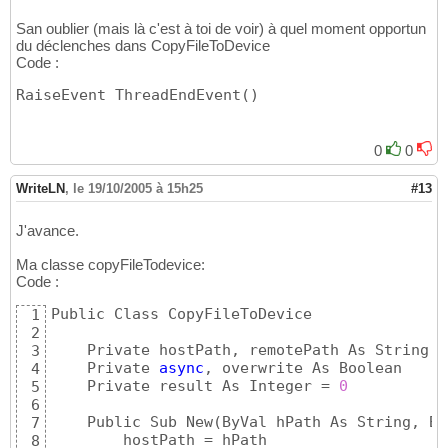
San oublier (mais là c'est à toi de voir) à quel moment opportun
du déclenches dans CopyFileToDevice
Code :
RaiseEvent ThreadEndEvent
(
)
0
0
WriteLN
,
le 19/10/2005 à 15h25
#13
J'avance.
Ma classe copyFileTodevice:
Code :
Public Class CopyFileToDevice

1
2
    Private hostPath, remotePath As String

3
    Private 
async
, overwrite As Boolean

4
    Private result As Integer = 
0
5
6
    Public Sub New
(
ByVal hPath As String, By
7
        hostPath = hPath

8