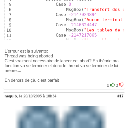
                Case 
0
5
                    MsgBox
(
"Transfert des do
6
                Case 
-2147024894
7
                    MsgBox
(
"Aucun terminal n
8
                Case 
-2146824447
9
                    MsgBox
(
"Les tables de de
10
                Case 
-2147217865
11
                    MsgBox
(
"Les tables n'exi
12
                Case Else

13
                    MsgBox
(
result & 
"   Une 
14
L'erreur est la suivante:
            End Select

Thread was being aborted
15
C'est vraiment necessaire de lancer cet abort? En théorie ma
            RaiseEvent threadEndEvent
(
)
16
fonction va se terminer et donc le thread va se terminer de lui
        Catch ex As Exception

17
même....
            MsgBox
(
"Erreur durant la copie d
18
            RaiseEvent threadEndEvent
(
)
19
En dehors de çà, c'est parfait
        End Try

20
0
0
    End Sub
21
neguib
,
le 20/10/2005 à 18h34
#17