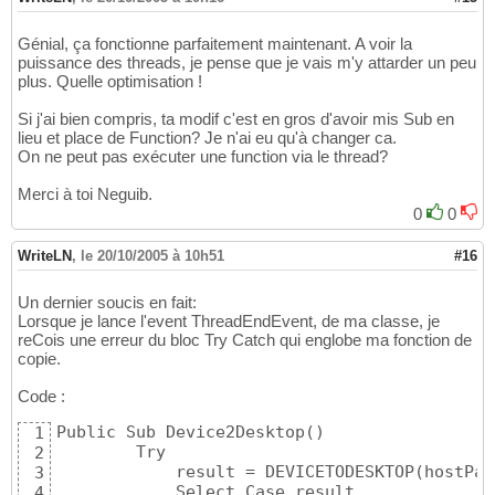
End Sub

16
                        Me.hostPath, 
""
,  _

31
  Private Sub EndThread
(
Byval result As Inte
17
                        Me.
async
, _

32
Génial, ça fonctionne parfaitement maintenant. A voir la
    Me.frmWaiting.Close
(
)
18
                        Me.BoolToShort
(
Me.ov
33
puissance des threads, je pense que je vais m'y attarder un peu
    Me.frmWaiting.Dispose
(
)
19
                        Me.remotePath
)
34
plus. Quelle optimisation !
'traiter ici result si necessaire
20
       RaiseEvent threadEndEvent
(
Me.result
)
35
    If Not(Me.myThread Is Nothing Then
21
    End Function

36
Si j'ai bien compris, ta modif c'est en gros d'avoir mis Sub en
      Me.myThread.Abort()
22
37
lieu et place de Function? Je n'ai eu qu'à changer ca.
      Me.myThread.Dispose()
23
    Public Sub Device2Desktop
(
)
38
On ne peut pas exécuter une function via le thread?
    End If
24
       Me.result = DEVICETODESKTOP
(
 _

39
  End Sub
25
                        hostPath, 
""
, _

40
Merci à toi Neguib.
                        Me.
async
, _

41
0
0
                        Me.BoolToShort
(
Me.ov
42
                        Me.remotePath
)
43
WriteLN
,
le 20/10/2005 à 10h51
#16
       RaiseEvent threadEndEvent
(
Me.result
)
44
    End Function

45
Un dernier soucis en fait:
End Class
46
Lorsque je lance l'event ThreadEndEvent, de ma classe, je
reCois une erreur du bloc Try Catch qui englobe ma fonction de
copie.
Code :
Public Sub Device2Desktop
(
)
1
        Try

2
            result = DEVICETODESKTOP
(
hostPat
3
            Select Case result

4