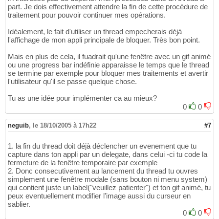
part. Je dois effectivement attendre la fin de cette procédure de
traitement pour pouvoir continuer mes opérations.
Idéalement, le fait d'utiliser un thread empecherais déjà
l'affichage de mon appli principale de bloquer. Très bon point.
Mais en plus de cela, il fuadrait qu'une fenêtre avec un gif animé
ou une progress bar indéfinie apparaisse le temps que le thread
se termine par exemple pour bloquer mes traitements et avertir
l'utilisateur qu'il se passe quelque chose.
Tu as une idée pour implémenter ca au mieux?
0
0
neguib
,
le 18/10/2005 à 17h22
#7
1. la fin du thread doit déjà déclencher un evenement que tu
capture dans ton appli par un delegate, dans celui -ci tu code la
fermeture de la fenêtre temporaire par exemple
2. Donc consecutivement au lancement du thread tu ouvres
simplement une fenêtre modale (sans bouton ni menu system)
qui contient juste un label("veuillez patienter") et ton gif animé, tu
peux eventuellement modifier l'image aussi du curseur en
sablier.
0
0