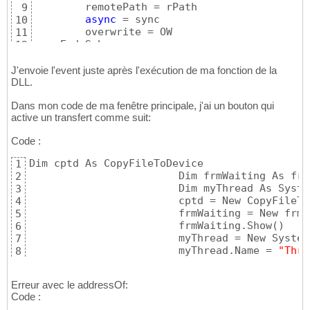
        remotePath = rPath

9
async
 = sync

10
        overwrite = OW

11
    End Sub

12
13
    Public Function BoolToShort
(
ByVal Value 
14
J'envoie l'event juste après l'exécution de ma fonction de la
        If Value = False Then

DLL.
15
            Return 
0
16
Dans mon code de ma fenêtre principale, j'ai un bouton qui
        Else

17
active un transfert comme suit:
            Return 
1
18
        End If

19
Code :
    End Function

20
21
Dim cptd As CopyFileToDevice

1
    Declare Function DESKTOPTODEVICE Lib 
"c:
22
                        Dim frmWaiting As frm
2
(
ByVal desktoplocn As String, _

23
                        Dim myThread As Syste
3
    ByVal tablelist As String, _

24
                        cptd = New CopyFileTo
4
    ByVal sync As Boolean, _

25
                        frmWaiting = New frmW
5
    ByVal overwrite As Integer, _

26
                        frmWaiting.Show
(
)
6
    ByVal devicelocn As String
)
 As Long

27
                        myThread = New System
7
28
                        myThread.Name = 
"Thre
8
    Declare Function DEVICETODESKTOP Lib 
"c:
29
                        myThread.Start
(
)
9
(
ByVal desktoplocn As String, _

30
     ByVal tablelist As String, _

31
Erreur avec le addressOf:
     ByVal sync As Boolean, _

32
Code :
     ByVal overwrite As Integer, _

33