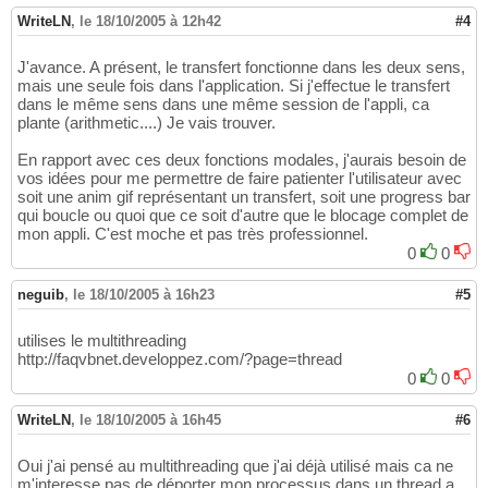
WriteLN
,
le 18/10/2005 à 12h42
#4
J'avance. A présent, le transfert fonctionne dans les deux sens,
mais une seule fois dans l'application. Si j'effectue le transfert
dans le même sens dans une même session de l'appli, ca
plante (arithmetic....) Je vais trouver.
En rapport avec ces deux fonctions modales, j'aurais besoin de
vos idées pour me permettre de faire patienter l'utilisateur avec
soit une anim gif représentant un transfert, soit une progress bar
qui boucle ou quoi que ce soit d'autre que le blocage complet de
mon appli. C'est moche et pas très professionnel.
0
0
neguib
,
le 18/10/2005 à 16h23
#5
utilises le multithreading
http://faqvbnet.developpez.com/?page=thread
0
0
WriteLN
,
le 18/10/2005 à 16h45
#6
Oui j'ai pensé au multithreading que j'ai déjà utilisé mais ca ne
m'interesse pas de déporter mon processus dans un thread a