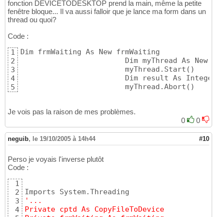
fonction DEVICETODESKTOP prend la main, même la petite
fenêtre bloque... Il va aussi falloir que je lance ma form dans un
thread ou quoi?
Code :
Dim frmWaiting As New frmWaiting

1
                        Dim myThread As New S
2
                        myThread.Start
(
)
3
                        Dim result As Integer
4
                        myThread.Abort
(
)
5
Je vois pas la raison de mes problèmes.
0
0
neguib
,
le 19/10/2005 à 14h44
#10
Perso je voyais l'inverse plutôt
Code :
1
2
'...
3
Private cptd As CopyFileToDevice 
4