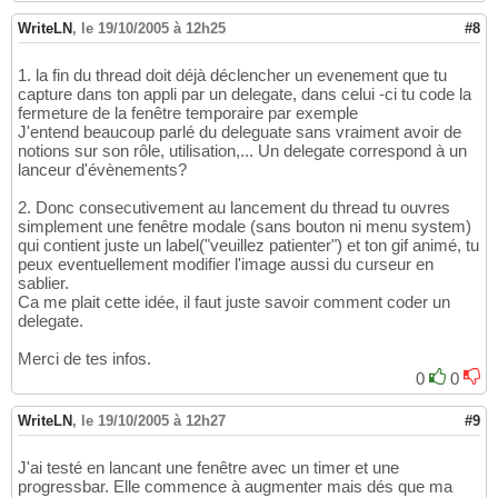
WriteLN
,
le 19/10/2005 à 12h25
#8
1. la fin du thread doit déjà déclencher un evenement que tu
capture dans ton appli par un delegate, dans celui -ci tu code la
fermeture de la fenêtre temporaire par exemple
J'entend beaucoup parlé du deleguate sans vraiment avoir de
notions sur son rôle, utilisation,... Un delegate correspond à un
lanceur d'évènements?
2. Donc consecutivement au lancement du thread tu ouvres
simplement une fenêtre modale (sans bouton ni menu system)
qui contient juste un label("veuillez patienter") et ton gif animé, tu
peux eventuellement modifier l'image aussi du curseur en
sablier.
Ca me plait cette idée, il faut juste savoir comment coder un
delegate.
Merci de tes infos.
0
0
WriteLN
,
le 19/10/2005 à 12h27
#9
J'ai testé en lancant une fenêtre avec un timer et une
progressbar. Elle commence à augmenter mais dés que ma