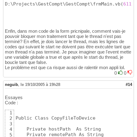
     ByVal devicelocn As String
)
 As Long

D:\Projects\GestCompt\GestCompt\frmMain.vb
34
(
611
)
:
35
    Public Function Desktop2Device
(
)
36
        result = DESKTOPTODEVICE
(
hostPath, 
"
37
        RaiseEvent threadEndEvent
(
)
38
Enfin, dans mon code de la form pricnipale, comment vais-je
    End Function

39
pouvoir bloquer mon traitement tant que le thread n'est pas
40
terminé? En effet, je dois lancer le thread, mais les lignes de
    Public Function Device2Desktop
(
)
41
codes qui suivant le start ne doivent pas être exécutée tant que
        result = DEVICETODESKTOP
(
hostPath, 
"
42
mon thread n'a pas terminé. Je peux imaginer que l'event mette
        RaiseEvent threadEndEvent
(
)
43
une variable globale a true et que après le start du thread, je
    End Function

44
boucle tant que false.
45
Le problème est que ca risque aussi de ralentir mon appli lol.
    Public Event threadEndEvent
(
)
46
0
0
47
End Class
48
neguib
,
le 19/10/2005 à 19h28
#14
Essayes
Code :
1
Public Class CopyFileToDevice

2
3
    Private hostPath  As String

4
    Private remotePath As String

5