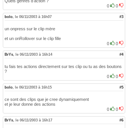
Quels genres d'action ?
0
0
bolo
,
le 06/11/2003 à 16h07
#3
un onpress sur le clip mère
et un onRollover sur le clip fille
0
0
BrYs
,
le 06/11/2003 à 16h14
#4
tu fais tes actions directement sur tes clip ou tu as des boutons
?
0
0
bolo
,
le 06/11/2003 à 16h15
#5
ce sont des clips que je cree dynamiquement
et je leur donne des actions
0
0
BrYs
,
le 06/11/2003 à 16h17
#6