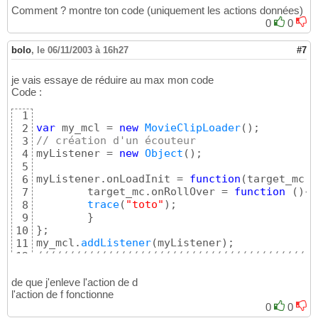
Comment ? montre ton code (uniquement les actions données)
0
0
bolo
,
le 06/11/2003 à 16h27
#7
je vais essaye de réduire au max mon code
Code :
1
var
 my_mcl = 
new
MovieClipLoader
(
)
2
// création d'un écouteur
3
myListener = 
new
Object
(
)
;

4
5
myListener.onLoadInit = 
function
(
target_mc,p
6
	target_mc.onRollOver = 
function
(
)
{
7
trace
(
"toto"
)
;

8
}
9
}
;

10
my_mcl.
addListener
(
myListener
)
11
////////////////////////////////////////////
12
/* on cree les clips */
13
var
 d = conteneur.
createEmptyMovieClip
(
"foto
14
de que j'enleve l'action de d
var
 f = d.
createEmptyMovieClip
(
"photo"
,
1
)
;

l'action de f fonctionne
15
my_mcl.
loadClip
(
"images/petite/ciel.jpg"
,f
)
;

16
0
0