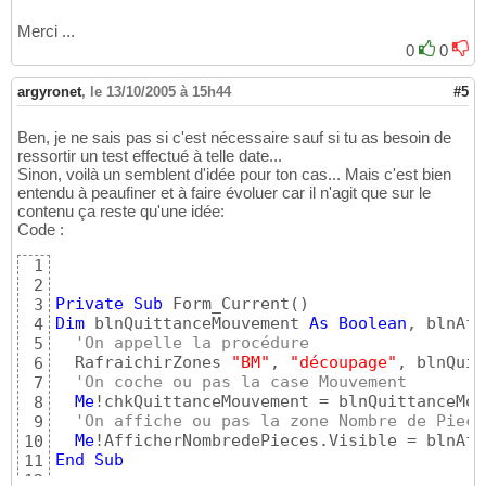
Merci ...
0
0
argyronet
,
le 13/10/2005 à 15h44
#5
Ben, je ne sais pas si c'est nécessaire sauf si tu as besoin de
ressortir un test effectué à telle date...
Sinon, voilà un semblent d'idée pour ton cas... Mais c'est bien
entendu à peaufiner et à faire évoluer car il n'agit que sur le
contenu ça reste qu'une idée:
Code :
1
2
Private
Sub
 Form_Current
(
)
3
Dim
 blnQuittanceMouvement 
As
Boolean
, blnAff
4
'On appelle la procédure
5
  RafraichirZones 
"BM"
, 
"découpage"
, blnQuit
6
'On coche ou pas la case Mouvement
7
Me
!chkQuittanceMouvement = blnQuittanceMou
8
'On affiche ou pas la zone Nombre de Piece
9
Me
10
End
Sub
11
12