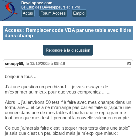
Developpez.com
Le Club des Développeurs et IT Pro
Actus
Forum Access
Emploi
Access
:
Remplacer code VBA par une table avec fildre
dans champ
Répondre à la discussion
snoopy69
,
le 13/10/2005 à 09h19
#1
bonjour à tous ...
J'ai une question un peu bizard ... je vais essayer de
m'exprimer au mieux pour que vous compreniez ... ...
Alors ... j'ai environs 50 test if à faire avec mes champs dans un
formulaire ... et cela ne m'arrange pas car en faite si j'ajoute une
donnée dans une de mes tables il faudra que je reprogramme
tout pour que mes test if prennent la nouvelle valeur en compte.
Ce que j'aimerais faire c'est "stoquer mes tests dans une table"
je sais que c'est un peu bizard mais je m'explique mieux :