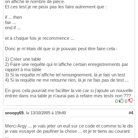
on affiche le nombre de pièce.
Et ces test je ne peux pas les faire autrement que :
if ... then
fair ...
end if ...
et à chaque fois je recommence ...
Donc je m'étais dit que si je pouvais peut être faire cela :
1) Créer une table
2) Faire une requête qui m'affiche certain enregistrements par
rapport à ma table
3) Si la requête m'affiche tel renseignement, là je fais un test
4) Si la requête ne me retourne rien, là je ne fais pas de test ...
En gros cela pourrait me faciliter la vie car si j'ajoute un nouvelle
entrée dans ma table je n'aurai pas à refaire mes tests non ???
0
0
snoopy69
,
le 13/10/2005 à 15h40
#4
Merci Argy ... je vais jeter un euil sur ce code et comme tu le dis
je vais essayer de paufiner la chose ... et je te tiens au courant
...