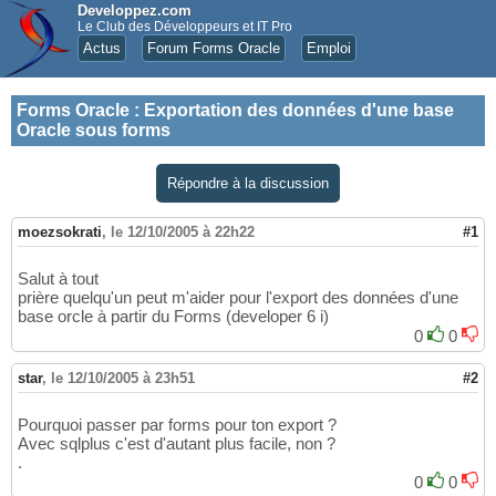
Developpez.com
Le Club des Développeurs et IT Pro
Actus
Forum Forms Oracle
Emploi
Forms Oracle
:
Exportation des données d'une base
Oracle sous forms
Répondre à la discussion
moezsokrati
,
le 12/10/2005 à 22h22
#1
Salut à tout
prière quelqu'un peut m'aider pour l'export des données d'une
base orcle à partir du Forms (developer 6 i)
0
0
star
,
le 12/10/2005 à 23h51
#2
Pourquoi passer par forms pour ton export ?
Avec sqlplus c'est d'autant plus facile, non ?
.
0
0