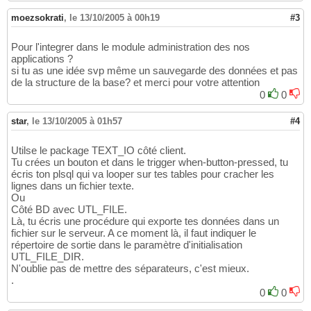
moezsokrati
,
le 13/10/2005 à 00h19
#3
Pour l'integrer dans le module administration des nos
applications ?
si tu as une idée svp même un sauvegarde des données et pas
de la structure de la base? et merci pour votre attention
0
0
star
,
le 13/10/2005 à 01h57
#4
Utilse le package TEXT_IO côté client.
Tu crées un bouton et dans le trigger when-button-pressed, tu
écris ton plsql qui va looper sur tes tables pour cracher les
lignes dans un fichier texte.
Ou
Côté BD avec UTL_FILE.
Là, tu écris une procédure qui exporte tes données dans un
fichier sur le serveur. A ce moment là, il faut indiquer le
répertoire de sortie dans le paramètre d'initialisation
UTL_FILE_DIR.
N'oublie pas de mettre des séparateurs, c'est mieux.
.
0
0