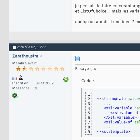
je pensais le faire en creant a
et ListOfChoice.... mais les vari
quelqu'un aurait-il une idee ? m
25/07/2002,
13h33
Zarathoustra
Membre averti
Essaye ça:
Code :
Inscrit en
Juillet 2002
Messages
20
1
<xsl:template
match
2
   ...

3
<xsl:variable
na
4
<xsl:value-of
5
</xsl:variable
>
6
<xsl:value-of
se
7
8
</xsl:template
>
9