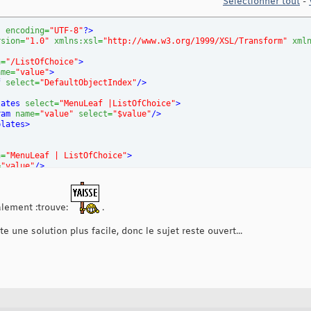
Sélectionner tout
-
"
encoding
=
"UTF-8"
?>
rsion
=
"1.0"
xmlns:xsl
=
"http://www.w3.org/1999/XSL/Transform"
xml
h
=
"/ListOfChoice"
>
ame
=
"value"
>
f
select
=
"DefaultObjectIndex"
/>
lates
select
=
"MenuLeaf |ListOfChoice"
>
ram
name
=
"value"
select
=
"$value"
/>
plates
>
h
=
"MenuLeaf | ListOfChoice"
>
=
"value"
/>
name()='MenuLeaf' and text()=$value) or (name()='ListOfChoice' a
f
select
=
"position()"
/>
nalement :trouve:
.
e une solution plus facile, donc le sujet reste ouvert...