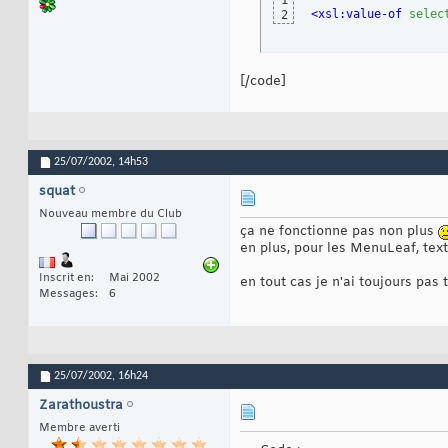
1
<xsl:value-of
selec
2
[/code]
25/07/2002,
14h53
squat
Nouveau membre du Club
ça ne fonctionne pas non plus
en plus, pour les MenuLeaf, tex
Inscrit en
Mai 2002
en tout cas je n'ai toujours pas 
Messages
6
25/07/2002,
16h24
Zarathoustra
Membre averti