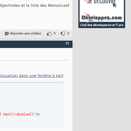
ObjectIndex et la liste des MenusLeaf
Répondre avec citation
0
0
#2
Visualiser dans une fenêtre à part
d text()=$value])"
/>