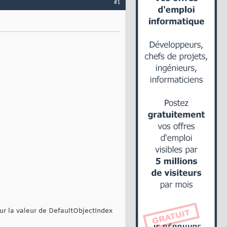
#1
eur la valeur de DefaultObjectIndex