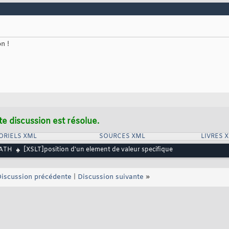
n !
te discussion est résolue.
ORIELS XML
SOURCES XML
LIVRES 
PATH
[XSLT]position d'un element de valeur specifique
iscussion précédente
|
Discussion suivante
»