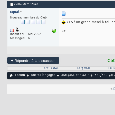
25/07/2002,
16h42
squat
Nouveau membre du Club
YES ! un grand merci à toi leo
a+
Inscrit en
Mai 2002
Messages
6
+
Cet
Répondre à la discussion
Actualités
FAQ XML
TUT
Forum
Autres langages
XML/XSL et SOAP
XSL/XSLT/X
«
D