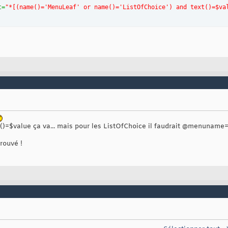
t
=
"*[(name()='MenuLeaf' or name()='ListOfChoice') and text()=$va
t()=$value ça va... mais pour les ListOfChoice il faudrait @menuname=
trouvé !