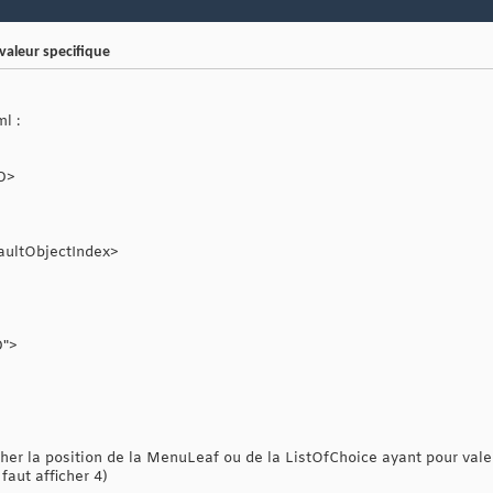
valeur specifique
l :
ID>
aultObjectIndex>
D">
ficher la position de la MenuLeaf ou de la ListOfChoice ayant pour val
faut afficher 4)