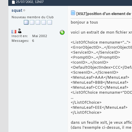
25/07/2002,
12h07
squat
[XSLT]position d'un element de 
Nouveau membre du Club
bonjour a tous
voici un extrait de mon fichier xm
Inscrit en
Mai 2002
Messages
6
<ListOfChoice menuname="...">
<ErrorObjectID>...</ErrorObject
<ServiceID>...</ServiceID>
<PromptID>...</PromptID>
<IconID>...</IconID>
<DefaultObjectIndex>CCC</Def
<ScreenID>...</ScreenID>
<MenuLeaf>AAA</MenuLeaf>
<MenuLeaf>BBB</MenuLeaf>
<MenuLeaf>CCC</MenuLeaf>
<ListOfChoice menuname="DD
...
</ListOfChoice>
<MenuLeaf>EEE</MenuLeaf>
</ListOfChoice>
dans un feuille xslt, je veux af
(dans l'exemple ci-dessus, il me 