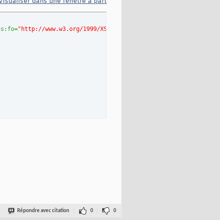
Visualiser dans une fenêtre à part
ns:fo
=
"http://www.w3.org/1999/XSL/Format"
>
nd @menuname=$value)"
>
Répondre avec citation
0
0