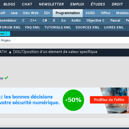
BLOGS
CHAT
NEWSLETTER
EMPLOI
ÉTUDES
DROIT
oft
Java
Dév. Web
EDI
Programmation
SGBD
Office
Mobiles
ssembleur
C
C++
C#
D
Go
Kotlin
Objective C
Pascal
Pe
FORUM XML
FAQ XML
TUTORIELS XML
SOURCES XML
LIVRES XML
ent !
Règles
PATH
[XSLT]position d'un element de valeur specifique
ue