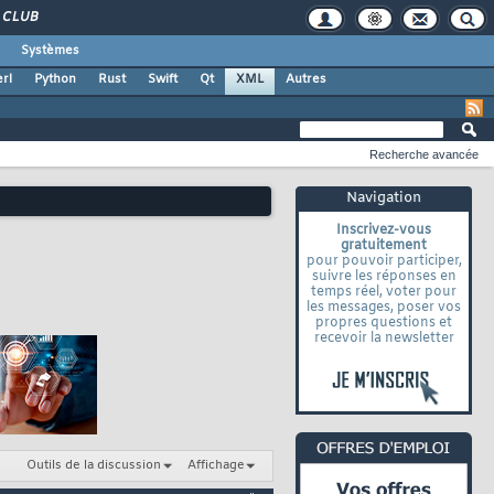
CLUB
Systèmes
rl
Python
Rust
Swift
Qt
XML
Autres
Recherche avancée
Navigation
Inscrivez-vous
gratuitement
pour pouvoir participer,
suivre les réponses en
temps réel, voter pour
les messages, poser vos
propres questions et
recevoir la newsletter
Outils de la discussion
Affichage