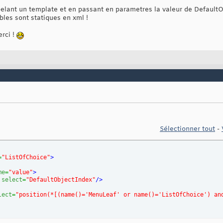
ppelant un template et en passant en parametres la valeur de Default
ables sont statiques en xml !
erci !
Sélectionner tout
-
=
"ListOfChoice"
>
me
=
"value"
>
select
=
"DefaultObjectIndex"
/>
lect
=
"position(*[(name()='MenuLeaf' or name()='ListOfChoice') an