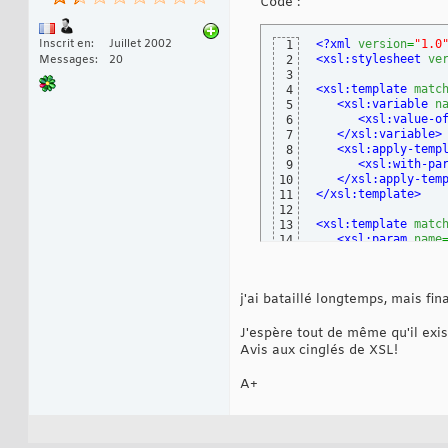
Code :
Inscrit en
Juillet 2002
<?xml
version
=
"1.0
1
<xsl:stylesheet
ve
Messages
20
2
3
<xsl:template
matc
4
<xsl:variable
n
5
<xsl:value-o
6
</xsl:variable
>
7
<xsl:apply-temp
8
<xsl:with-pa
9
</xsl:apply-tem
10
</xsl:template
>
11
12
<xsl:template
matc
13
<xsl:param
name
14
<xsl:if
test
=
"(
15
<xsl:value-o
16
</xsl:if
>
17
j'ai bataillé longtemps, mais fi
</xsl:template
>
18
19
</xsl:stylesheet
>
20
J'espère tout de même qu'il exist
Avis aux cinglés de XSL!
A+