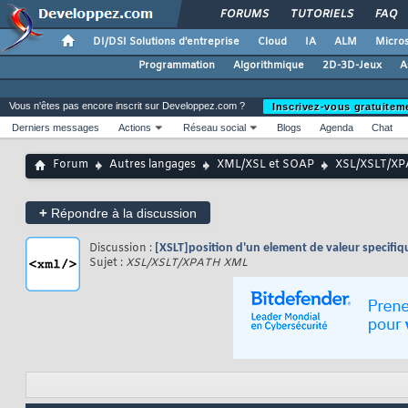
FORUMS
TUTORIELS
FAQ
DI/DSI Solutions d'entreprise
Cloud
IA
ALM
Micros
Programmation
Algorithmique
2D-3D-Jeux
A
Vous n'êtes pas encore inscrit sur Developpez.com ?
Inscrivez-vous gratuitem
Derniers messages
Actions
Réseau social
Blogs
Agenda
Chat
Forum
Autres langages
XML/XSL et SOAP
XSL/XSLT/X
+
Répondre à la discussion
Discussion :
[XSLT]position d'un element de valeur specifiq
Sujet :
XSL/XSLT/XPATH XML