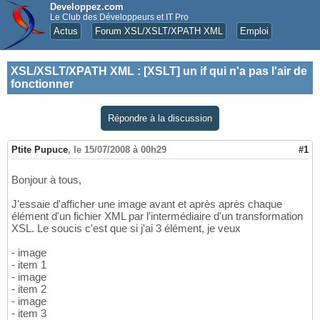
Developpez.com
Le Club des Développeurs et IT Pro
Actus
Forum XSL/XSLT/XPATH XML
Emploi
XSL/XSLT/XPATH XML
:
[XSLT] un if qui n'a pas l'air de
fonctionner
Répondre à la discussion
Ptite Pupuce
,
le 15/07/2008 à 00h29
#1
Bonjour à tous,
J'essaie d'afficher une image avant et après après chaque
élément d'un fichier XML par l'intermédiaire d'un transformation
XSL. Le soucis c'est que si j'ai 3 élément, je veux
- image
- item 1
- image
- item 2
- image
- item 3