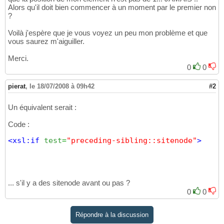
Alors qu'il doit bien commencer à un moment par le premier non
<li
>
16
?
<xsl:value-of
select
=
"./@name"
/>
17
</li
>
18
Voilà j'espère que je vous voyez un peu mon problème et que
<xsl:apply-templates
/>
19
vous saurez m'aiguiller.
<li
class
=
"img"
>
<a
href
=
"index.php?l
20
</li
>
21
Merci.
</ul
>
22
0
0
</xsl:template
>
23
</xsl:stylesheet
>
24
pierat
,
le 18/07/2008 à 09h42
#2
Un équivalent serait :
Code :
<xsl:if
test
=
"preceding-sibling::sitenode"
>
... s'il y a des sitenode avant ou pas ?
0
0
Répondre à la discussion