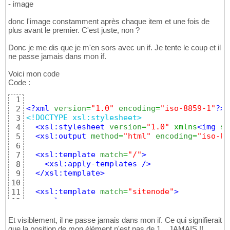
- image
donc l'image constamment après chaque item et une fois de
plus avant le premier. C'est juste, non ?
Donc je me dis que je m'en sors avec un if. Je tente le coup et il
ne passe jamais dans mon if.
Voici mon code
Code :
1
<?xml
version
=
"1.0"
encoding
=
"iso-8859-1"
?>
2
<!DOCTYPE xsl:stylesheet>
3
<xsl:stylesheet
version
=
"1.0"
 xmlns
<img
sr
4
<xsl:output
method
=
"html"
encoding
=
"iso-88
5
6
<xsl:template
match
=
"/"
>
7
<xsl:apply-templates
/>
8
</xsl:template
>
9
10
<xsl:template
match
=
"sitenode"
>
11
<ul
>
12
<xsl:if
test
=
"position()=1"
>
13
<li
class
=
"img"
>
<a
href
=
"index.php?l
14
Et visiblement, il ne passe jamais dans mon if. Ce qui signifierait
</xsl:if
>
que la position de mon élément n'est pas de 1... JAMAIS !!
15