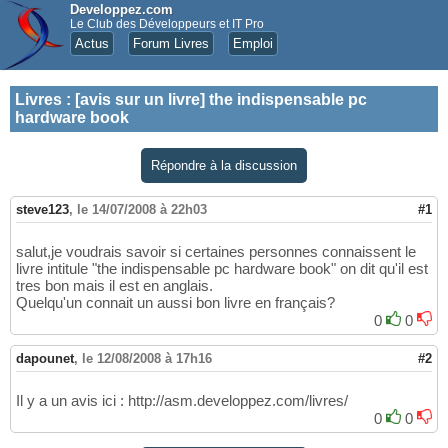
Developpez.com
Le Club des Développeurs et IT Pro
Actus
Forum Livres
Emploi
Livres
:
[avis sur un livre] the indispensable pc
hardware book
Répondre à la discussion
steve123
,
le 14/07/2008 à 22h03
#1
salut,je voudrais savoir si certaines personnes connaissent le
livre intitule "the indispensable pc hardware book" on dit qu'il est
tres bon mais il est en anglais.
Quelqu'un connait un aussi bon livre en français?
0
0
dapounet
,
le 12/08/2008 à 17h16
#2
Il y a un avis ici : http://asm.developpez.com/livres/
0
0