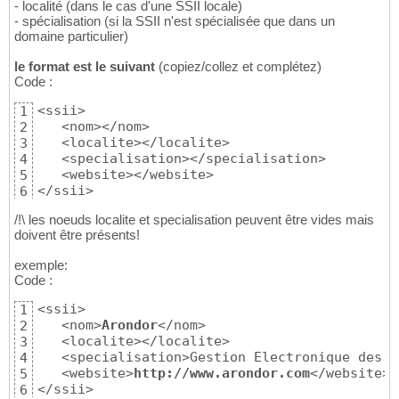
- localité (dans le cas d'une SSII locale)
- spécialisation (si la SSII n'est spécialisée que dans un
domaine particulier)
le format est le suivant
(copiez/collez et complétez)
Code :
<ssii>

1
   <nom></nom>

2
   <localite></localite>

3
   <specialisation></specialisation>

4
   <website></website>

5
</ssii>
6
/!\ les noeuds localite et specialisation peuvent être vides mais
doivent être présents!
exemple:
Code :
<ssii>

1
   <nom>
Arondor
</nom>

2
   <localite></localite>

3
   <specialisation>Gestion Electronique des D
4
   <website>
http://www.arondor.com
</website>

5
</ssii>
6