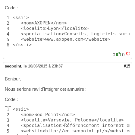
Code :
<ssii>

1
   <nom>AXOPEN</nom>

2
   <localite>Lyon</localite>

3
   <specialisation>Conseils, Logiciels sur me
4
   <website>www.axopen.com</website>

5
</ssii>
6
0
0
seopoint
,
le 10/06/2015 à 23h37
#15
Bonjour,
Nous serions ravi d'intégrer cet annuaire :
Code :
<ssii>

1
   <nom>Seo Point</nom>

2
   <localite>Varsovie, Pologne</localite>

3
   <specialisation>Référencement internet en 
4
   <website>http://en.seopoint.pl/</website>

5