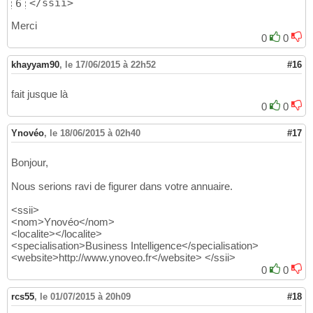
</ssii>
6
Merci
0
0
khayyam90
,
le 17/06/2015 à 22h52
#16
fait jusque là
0
0
Ynovéo
,
le 18/06/2015 à 02h40
#17
Bonjour,
Nous serions ravi de figurer dans votre annuaire.
<ssii>
<nom>Ynovéo</nom>
<localite></localite>
<specialisation>Business Intelligence</specialisation>
<website>http://www.ynoveo.fr</website> </ssii>
0
0
rcs55
,
le 01/07/2015 à 20h09
#18