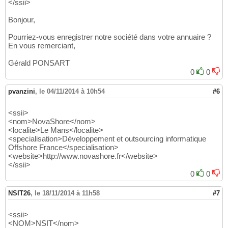
</ssii>
Bonjour,
Pourriez-vous enregistrer notre société dans votre annuaire ?
En vous remerciant,
Gérald PONSART
0
0
pvanzini
,
le 04/11/2014 à 10h54
#6
<ssii>
<nom>NovaShore</nom>
<localite>Le Mans</localite>
<specialisation>Développement et outsourcing informatique
Offshore France</specialisation>
<website>http://www.novashore.fr</website>
</ssii>
0
0
NSIT26
,
le 18/11/2014 à 11h58
#7
<ssii>
<NOM>NSIT</nom>