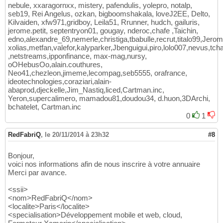
nebule, xxaragornxx, mistery, pafendulis, yolepro, notalp,
seb19, Rei Angelus, ozkan, bigboomshakala, loveJ2EE, Delto,
Kilvaiden, xfw971,gridboy, Leila51, Rrunner, hudch, gailuris,
jerome.petit, septentryon01, gougay, nderoc,chafe ,Taichin,
edno,alexandre_69,nemerle,christiga,tbabulle,recrut,titalo99,Jero
xolias,metfan,valefor,kalyparker,Jbenguigui,piro,lolo007,nevus,tch
,netstreams,ipponfinance, max-mag,nursy,
oOHebusOo,alain.couthures,
Neo41,chezleon,jimeme,lecompag,seb5555, orafrance,
ideotechnologies,coraziari,alain-
abaprod,djeckelle,Jim_Nastiq,liced,Cartman.inc,
Yeron,supercalimero, mamadou81,doudou34, d.huon,3DArchi,
bchatelet, Cartman.inc
0
1
RedFabriQ
,
le 20/11/2014 à 23h32
#8
Bonjour,
voici nos informations afin de nous inscrire à votre annuaire
Merci par avance.
<ssii>
<nom>RedFabriQ</nom>
<localite>Paris</localite>
<specialisation>Développement mobile et web, cloud,