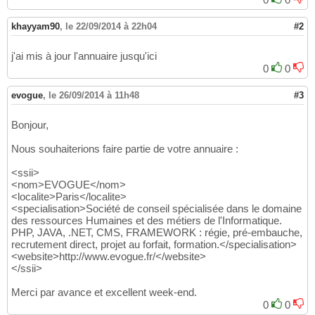
khayyam90
,
le 22/09/2014 à 22h04
#2
j'ai mis à jour l'annuaire jusqu'ici
0
0
evogue
,
le 26/09/2014 à 11h48
#3
Bonjour,
Nous souhaiterions faire partie de votre annuaire :
<ssii>
<nom>EVOGUE</nom>
<localite>Paris</localite>
<specialisation>Société de conseil spécialisée dans le domaine
des ressources Humaines et des métiers de l'Informatique.
PHP, JAVA, .NET, CMS, FRAMEWORK : régie, pré-embauche,
recrutement direct, projet au forfait, formation.</specialisation>
<website>http://www.evogue.fr/</website>
</ssii>
Merci par avance et excellent week-end.
0
0