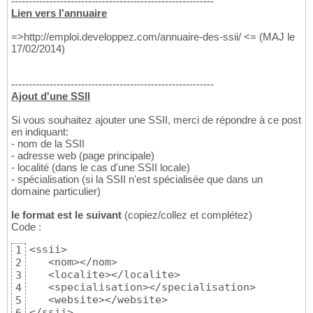
----------------------------------------------------------
Lien vers l'annuaire
=>http://emploi.developpez.com/annuaire-des-ssii/ <= (MAJ le
17/02/2014)
----------------------------------------------------------
Ajout d'une SSII
Si vous souhaitez ajouter une SSII, merci de répondre à ce post
en indiquant:
- nom de la SSII
- adresse web (page principale)
- localité (dans le cas d'une SSII locale)
- spécialisation (si la SSII n'est spécialisée que dans un
domaine particulier)
le format est le suivant
(copiez/collez et complétez)
Code :
<ssii>

1
   <nom></nom>

2
   <localite></localite>

3
   <specialisation></specialisation>

4
   <website></website>

5
</ssii>