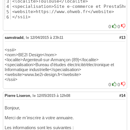
<localite>Toulouse</localite>

3
<specialisation>Site e-commerce et PrestaShop
4
<website>https://www.ohweb.fr</website>

5
</ssii>
6
0
0
samstradd
,
le 12/04/2015 à 23h11
#13
<ssii>
<nom>BE2I Design</nom>
<localite>Argenteuil-sur-Armançon (89)</localite>
<specialisation>Bureau d'études électricité/électronique et
Informatique industrielle</specialisation>
<website>www.be2i-design.fr</website>
</ssii>
0
0
Pierre Liseron
,
le 12/05/2015 à 12h08
#14
Bonjour,
Merci de m'inscrire à votre annuaire.
Les informations sont les suivantes :