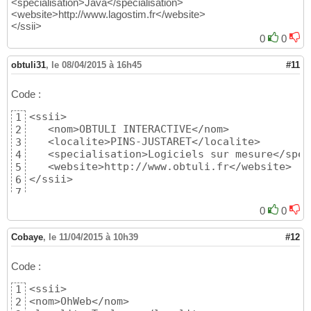
<specialisation>Java</specialisation>
<website>http://www.lagostim.fr</website>
</ssii>
0
0
obtuli31
,
le 08/04/2015 à 16h45
#11
Code :
<ssii>

1
   <nom>OBTULI INTERACTIVE</nom>

2
   <localite>PINS-JUSTARET</localite>

3
   <specialisation>Logiciels sur mesure</spec
4
   <website>http://www.obtuli.fr</website>

5
</ssii>
6
7
0
0
Cobaye
,
le 11/04/2015 à 10h39
#12
Code :
<ssii>

1
<nom>OhWeb</nom>

2