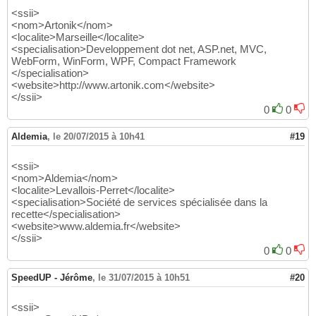
<ssii>
<nom>Artonik</nom>
<localite>Marseille</localite>
<specialisation>Developpement dot net, ASP.net, MVC,
WebForm, WinForm, WPF, Compact Framework
</specialisation>
<website>http://www.artonik.com</website>
</ssii>
0
0
Aldemia
,
le 20/07/2015 à 10h41
#19
<ssii>
<nom>Aldemia</nom>
<localite>Levallois-Perret</localite>
<specialisation>Société de services spécialisée dans la
recette</specialisation>
<website>www.aldemia.fr</website>
</ssii>
0
0
SpeedUP - Jérôme
,
le 31/07/2015 à 10h51
#20
<ssii>