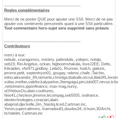
----------------------------------------------------------
Regles complémentaires
Merci de ne poster QUE pour ajouter une SSII. Merci de ne pas
ajouter vos sentiments personnels quant à une SSII particulière.
Tout commentaire hors-sujet sera supprimé sans préavis
----------------------------------------------------------
Contributeurs
merci à eux:
nebule, xxaragornxx, mistery, pafendulis, yolepro, notalp,
seb19, Rei Angelus, ozkan, bigboomshakala, loveJ2EE, Delto,
Kilvaiden, xfw971,gridboy, Leila51, Rrunner, hudch, gailuris,
jerome.petit, septentryon01, gougay, nderoc,chafe ,Taichin,
edno,alexandre_69,nemerle,christiga,tbabulle,recrut,titalo99,Jero
xolias,metfan,valefor,kalyparker,Jbenguigui,piro,lolo007,nevus,tch
,netstreams,ipponfinance, max-mag,nursy,
oOHebusOo,alain.couthures,
Neo41,chezleon,jimeme,lecompag,seb5555, orafrance,
ideotechnologies,coraziari,alain-
abaprod,djeckelle,Jim_Nastiq,liced,Cartman.inc,
Yeron,supercalimero, mamadou81,doudou34, d.huon,3DArchi,
bchatelet, Cartman.inc
0
0