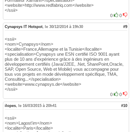
Formateur Xamarin</specialisation>
<website>http://www.redfabriq.com</website>
</ssii>
0
0
Cynapsys IT Hotspot
,
le 30/12/2014 à 19h30
#9
<ssii>
<nom>Cynapsys</nom>
<localite>France,Allemagne et la Tunisie</localite>
<specialisation>Cynapsys une ESN certifié ISO 9001 ayant
plus de 10 ans d'expérience grâce à des ingénieurs en
développement certifiés (Java/J2EE, .Net, SharePoint,Oracle,
SAP, Open Source, Web et Mobile) vous accompagne pour
tous vos projets en mode développement spécifique, TMA,
Consulting...</specialisation>
<website>www.cynapsys.de</website>
</ssii>
0
0
ilopes
,
le 16/03/2015 à 20h41
#10
<ssii>
<nom>Lagost'im</nom>
<localite>Paris</localite>