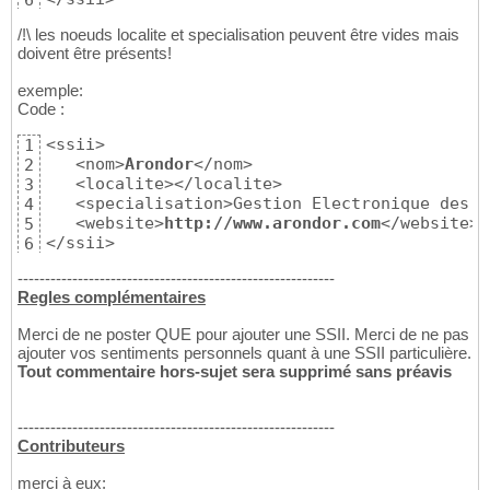
6
/!\ les noeuds localite et specialisation peuvent être vides mais
doivent être présents!
exemple:
Code :
<ssii>

1
   <nom>
Arondor
</nom>

2
   <localite></localite>

3
   <specialisation>Gestion Electronique des D
4
   <website>
http://www.arondor.com
</website>

5
</ssii>
6
----------------------------------------------------------
Regles complémentaires
Merci de ne poster QUE pour ajouter une SSII. Merci de ne pas
ajouter vos sentiments personnels quant à une SSII particulière.
Tout commentaire hors-sujet sera supprimé sans préavis
----------------------------------------------------------
Contributeurs
merci à eux: