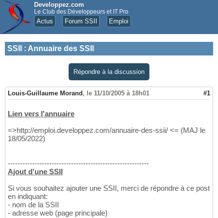
Developpez.com
Le Club des Développeurs et IT Pro
Actus
Forum SSII
Emploi
SSII
:
Annuaire des SSII
Répondre à la discussion
Louis-Guillaume Morand
,
le 11/10/2005 à 18h01
#1
Lien vers l'annuaire
=>http://emploi.developpez.com/annuaire-des-ssii/ <= (MAJ le
18/05/2022)
----------------------------------------------------------
Ajout d'une SSII
Si vous souhaitez ajouter une SSII, merci de répondre à ce post
en indiquant:
- nom de la SSII
- adresse web (page principale)