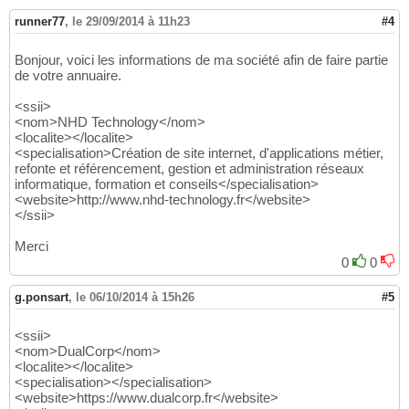
runner77
,
le 29/09/2014 à 11h23
#4
Bonjour, voici les informations de ma société afin de faire partie
de votre annuaire.
<ssii>
<nom>NHD Technology</nom>
<localite></localite>
<specialisation>Création de site internet, d'applications métier,
refonte et référencement, gestion et administration réseaux
informatique, formation et conseils</specialisation>
<website>http://www.nhd-technology.fr</website>
</ssii>
Merci
0
0
g.ponsart
,
le 06/10/2014 à 15h26
#5
<ssii>
<nom>DualCorp</nom>
<localite></localite>
<specialisation></specialisation>
<website>https://www.dualcorp.fr</website>