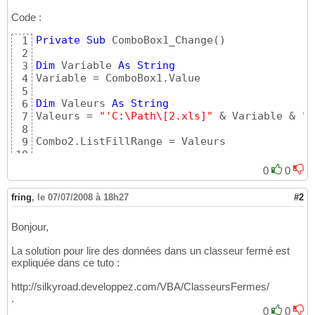
Code :
Private
Sub
 ComboBox1_Change
(
)
1
2
Dim
 Variable 
As
String
3
Variable = ComboBox1.Value

4
5
Dim
 Valeurs 
As
String
6
Valeurs = 
"'C:\Path\[2.xls]"
 & Variable & 
"'
7
8
Combo2.ListFillRange = Valeurs

9
10
End
Sub
11
0
0
fring
,
le 07/07/2008 à 18h27
#2
Bonjour,
La solution pour lire des données dans un classeur fermé est
expliquée dans ce tuto :
http://silkyroad.developpez.com/VBA/ClasseursFermes/
.
0
0