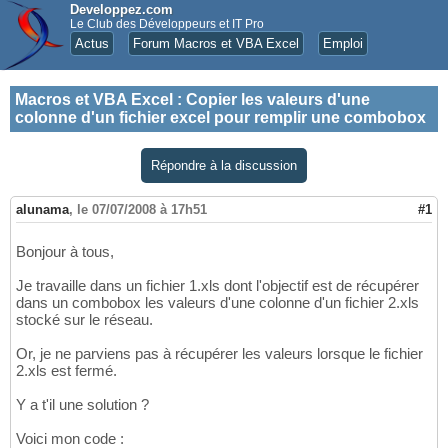
Developpez.com
Le Club des Développeurs et IT Pro
Actus
Forum Macros et VBA Excel
Emploi
Macros et VBA Excel
:
Copier les valeurs d'une
colonne d'un fichier excel pour remplir une combobox
Répondre à la discussion
alunama
,
le 07/07/2008 à 17h51
#1
Bonjour à tous,
Je travaille dans un fichier 1.xls dont l'objectif est de récupérer
dans un combobox les valeurs d'une colonne d'un fichier 2.xls
stocké sur le réseau.
Or, je ne parviens pas à récupérer les valeurs lorsque le fichier
2.xls est fermé.
Y a t'il une solution ?
Voici mon code :