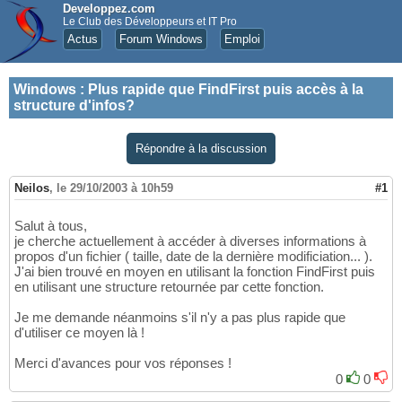
Developpez.com
Le Club des Développeurs et IT Pro
Actus
Forum Windows
Emploi
Windows
:
Plus rapide que FindFirst puis accès à la
structure d'infos?
Répondre à la discussion
Neilos
,
le 29/10/2003 à 10h59
#1
Salut à tous,
je cherche actuellement à accéder à diverses informations à
propos d'un fichier ( taille, date de la dernière modificiation... ).
J'ai bien trouvé en moyen en utilisant la fonction FindFirst puis
en utilisant une structure retournée par cette fonction.
Je me demande néanmoins s'il n'y a pas plus rapide que
d'utiliser ce moyen là !
Merci d'avances pour vos réponses !
0
0