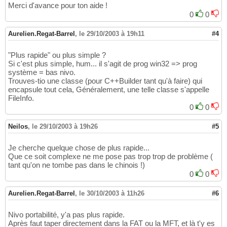
Merci d'avance pour ton aide !
0
0
Aurelien.Regat-Barrel
,
le 29/10/2003 à 19h11
#4
"Plus rapide" ou plus simple ?
Si c'est plus simple, hum... il s'agit de prog win32 => prog
système = bas nivo.
Trouves-tio une classe (pour C++Builder tant qu'à faire) qui
encapsule tout cela, Généralement, une telle classe s'appelle
FileInfo.
0
0
Neilos
,
le 29/10/2003 à 19h26
#5
Je cherche quelque chose de plus rapide...
Que ce soit complexe ne me pose pas trop trop de problème (
tant qu'on ne tombe pas dans le chinois !)
0
0
Aurelien.Regat-Barrel
,
le 30/10/2003 à 11h26
#6
Nivo portabilité, y'a pas plus rapide.
Après faut taper directement dans la FAT ou la MFT, et là t'y es