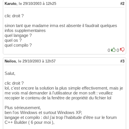
Karuto
,
le 29/10/2003 à 12h25
#2
clic droit ?
sinon tant que madame irma est absente il faudrait quelques
infos supplementaires
quel langage ?
quel os ?
quel compilo ?
0
0
Neilos
,
le 29/10/2003 à 12h57
#3
Salut,
clic droit ?
lol, c'est encore la solution la plus simple effectivement, mais je
me vois mal demander à l'utilisateur de mon soft : veuillez
recopier le contenu de la fenêtre de propriété du fichier lol
Plus sérieusement,
ben l'os Windows et surtout Windows XP,
langage et compilo : dsl j'ai trop l'habitude d'être sur le forum
C++ Builder ( 6 pour moi ),