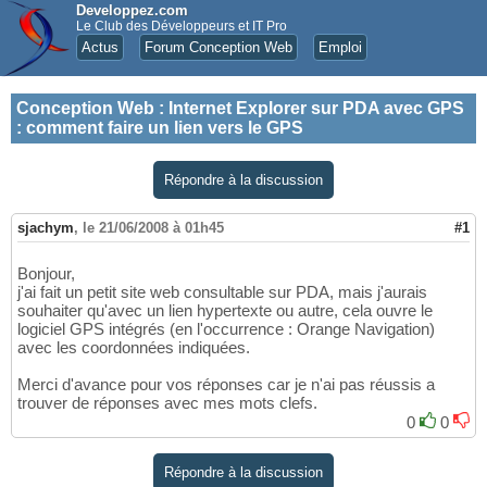
Developpez.com
Le Club des Développeurs et IT Pro
Actus
Forum Conception Web
Emploi
Conception Web
:
Internet Explorer sur PDA avec GPS
: comment faire un lien vers le GPS
Répondre à la discussion
sjachym
,
le 21/06/2008 à 01h45
#1
Bonjour,
j'ai fait un petit site web consultable sur PDA, mais j'aurais
souhaiter qu'avec un lien hypertexte ou autre, cela ouvre le
logiciel GPS intégrés (en l'occurrence : Orange Navigation)
avec les coordonnées indiquées.
Merci d'avance pour vos réponses car je n'ai pas réussis a
trouver de réponses avec mes mots clefs.
0
0
Répondre à la discussion