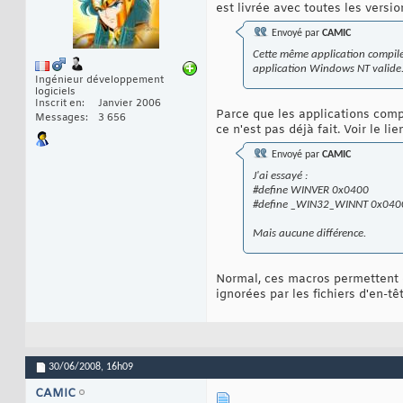
est livrée avec toutes les vers
Envoyé par
CAMIC
Cette même application compilé 
application Windows NT valide
Ingénieur développement
logiciels
Inscrit en
Janvier 2006
Parce que les applications compi
Messages
3 656
ce n'est pas déjà fait. Voir le li
Envoyé par
CAMIC
J'ai essayé :
#define WINVER 0x0400
#define _WIN32_WINNT 0x040
Mais aucune différence.
Normal, ces macros permettent de
ignorées par les fichiers d'en-tê
30/06/2008,
16h09
CAMIC