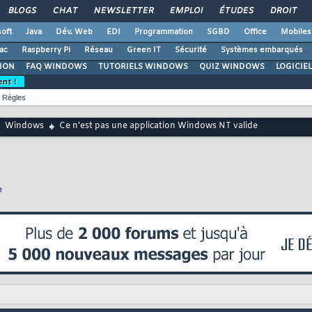
BLOGS
CHAT
NEWSLETTER
EMPLOI
ÉTUDES
DROIT
oft
Java
Dév. Web
EDI
Programmation
SGBD
Office
Mobiles
ac
Raspberry Pi
Réseau
Green IT
Sécurité
Systèmes embarqués
ION
FAQ WINDOWS
TUTORIELS WINDOWS
QUIZ WINDOWS
LOGICIE
ent !
Règles
Windows
Ce n'est pas une application Windows NT valide
e