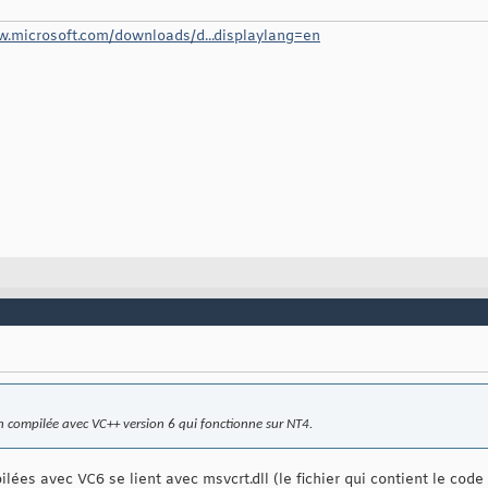
w.microsoft.com/downloads/d...displaylang=en
on compilée avec VC++ version 6 qui fonctionne sur NT4.
ées avec VC6 se lient avec msvcrt.dll (le fichier qui contient le code d