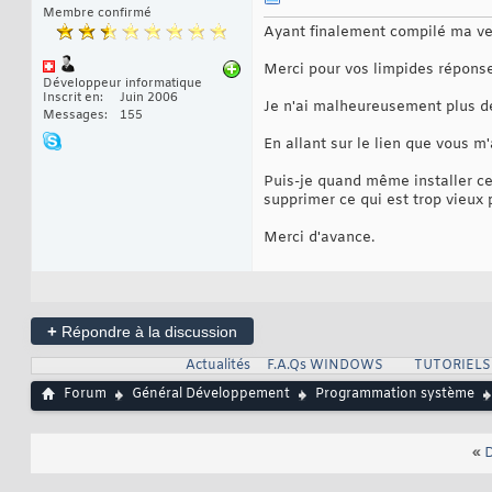
Membre confirmé
Ayant finalement compilé ma ver
Merci pour vos limpides réponse
Développeur informatique
Inscrit en
Juin 2006
Je n'ai malheureusement plus de
Messages
155
En allant sur le lien que vous 
Puis-je quand même installer c
supprimer ce qui est trop vieux 
Merci d'avance.
+
Répondre à la discussion
Actualités
F.A.Qs WINDOWS
TUTORIEL
Forum
Général Développement
Programmation système
«
D