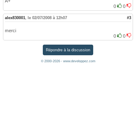
A+
0
0
alex830001
,
le 02/07/2008 à 12h07
#3
merci
0
0
Répondre à la discussion
© 2000-2026 - www.developpez.com