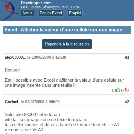
Developpez.com
Le Club des Développeurs et IT Pro
Actus
Forum Excel
Emploi
Excel
:
Afficher la valeur d'une cellule sur une image
Répondre à la discussion
alex830001
,
le 18/06/2008 à 12h38
#1
Bonjour,
Est il possible avec Excel d'afficher la valeur d'une cellule sur
une image inserée dans une feuille?
0
0
Gorfael
,
le 02/07/2008 à 00h09
#2
Salut alex830001 et le forum
vite fait sur image zone de texte formulaire
tu la sélectionnes et dans la barre de formule tu mets : =A1
recopie la cellule A1