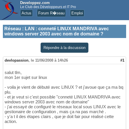
Developpez.com
Le Club des Développeurs et IT Pro
Actus
Forum R�seau
Emploi
Réseau
:
LAN : conneté LINUX MANDRIVA avec
windows server 2003 avec nom de domaine ?
Répondre à la discussion
devlopassion
,
le 11/06/2008 à 14h26
#1
salut tlm,
mon 1er sujet sur linux
- voila je vient de débuté avec LINUX ? et j'avoue que ça ma bq
plu.
- et je veut si c'est possible "conneté LINUX MANDRIVA avec
windows server 2003 avec nom de domaine"
- j'ai essayé de configuré le réseaux local sous LINUX avec le
gestionaire de configuration , mais ça na pas marché .
- y'a t il des étapes clairs , que je doit fair pour réalisé cette
action.