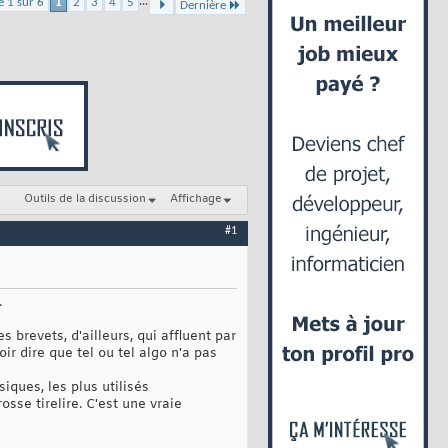
...
e 1 sur 6
1
2
3
4
5
Dernière
Outils de la discussion
Affichage
#1
.
s brevets, d'ailleurs, qui affluent par
oir dire que tel ou tel algo n'a pas
iques, les plus utilisés
sse tirelire. C'est une vraie