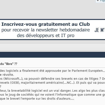
Pag
 du "libre" ??
é des logiciels a finalement été approuvée par le Parlement Européen...
e révolte.
s (Microsoft...), va pouvoir défendre ses brevets en cas de litiges ? De
revets (OEB), majoritairement américains(....NC...). Et puis qui va pouv
?
, la brevetabilité logiciel est un vrai danger. Les algo les plus class
ous le joug de sociétés qui ne voient l'informatique que comme une gro
ue le brevet l'emporte sur les droits d'auteurs.....