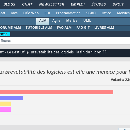
BLOGS
CHAT
NEWSLETTER
EMPLOI
ÉTUDES
DROIT
oft
Java
Dév. Web
EDI
Programmation
SGBD
Office
Mobiles
ALM
Agile
Merise
UML
FORUMS ALM
TUTORIELS ALM
FAQ ALM
FAQ GIT
LIVRES ALM
ent !
Règles
t - Le Best Of
Brevetabilité des logiciels : la fin du "libre" ??
La brevetabilité des logiciels est elle une menace pour
Votants
23