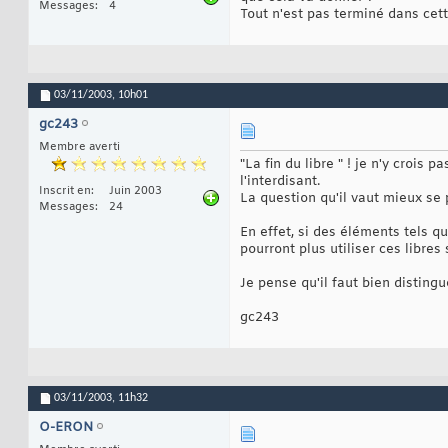
Messages
4
Tout n'est pas terminé dans cette
03/11/2003,
10h01
gc243
Membre averti
"La fin du libre " ! je n'y crois
l'interdisant.
Inscrit en
Juin 2003
La question qu'il vaut mieux se po
Messages
24
En effet, si des éléments tels q
pourront plus utiliser ces libres
Je pense qu'il faut bien distingue
gc243
03/11/2003,
11h32
O-ERON