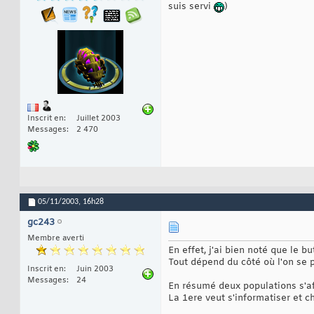
suis servi
)
Inscrit en
Juillet 2003
Messages
2 470
05/11/2003,
16h28
gc243
Membre averti
En effet, j'ai bien noté que le 
Tout dépend du côté où l'on se p
Inscrit en
Juin 2003
Messages
24
En résumé deux populations s'af
La 1ere veut s'informatiser et c