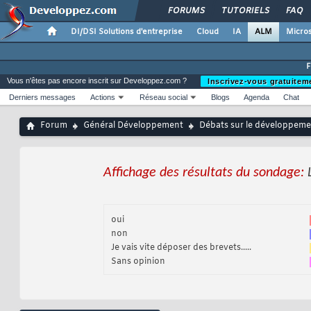
FORUMS
TUTORIELS
FAQ
DI/DSI Solutions d'entreprise
Cloud
IA
ALM
Micros
Vous n'êtes pas encore inscrit sur Developpez.com ?
Inscrivez-vous gratuitem
Derniers messages
Actions
Réseau social
Blogs
Agenda
Chat
Forum
Général Développement
Débats sur le développemen
Affichage des résultats du sondage:
oui
non
Je vais vite déposer des brevets.....
Sans opinion