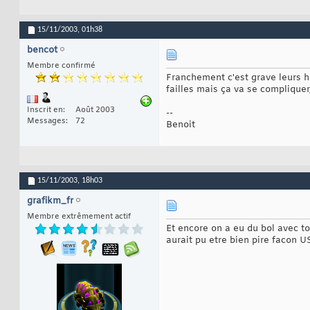
15/11/2003,
01h38
bencot
Membre confirmé
Franchement c'est grave leurs hi
failles mais ça va se compliquer,
Inscrit en
Août 2003
--
Messages
72
Benoit
15/11/2003,
18h03
grafikm_fr
Membre extrêmement actif
Et encore on a eu du bol avec to
aurait pu etre bien pire facon US