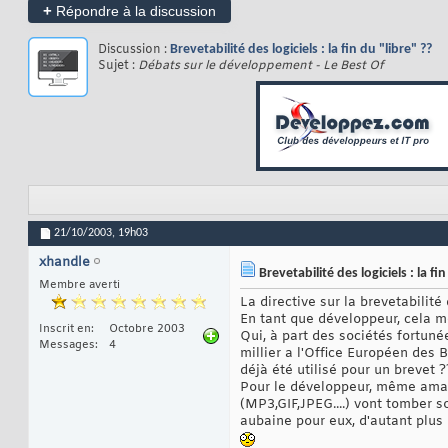
+
Répondre à la discussion
Discussion :
Brevetabilité des logiciels : la fin du "libre" ??
Sujet :
Débats sur le développement - Le Best Of
21/10/2003,
19h03
xhandle
Brevetabilité des logiciels : la fin
Membre averti
La directive sur la brevetabilit
En tant que développeur, cela m
Inscrit en
Octobre 2003
Qui, à part des sociétés fortunée
Messages
4
millier a l'Office Européen des B
déjà été utilisé pour un brevet ?
Pour le développeur, même amateur
(MP3,GIF,JPEG....) vont tomber s
aubaine pour eux, d'autant plus q