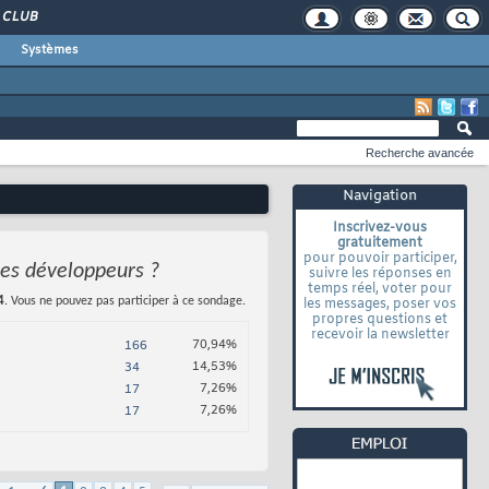
CLUB
Systèmes
Recherche avancée
Navigation
Inscrivez-vous
gratuitement
pour pouvoir participer,
 les développeurs ?
suivre les réponses en
temps réel, voter pour
4
. Vous ne pouvez pas participer à ce sondage.
les messages, poser vos
propres questions et
recevoir la newsletter
70,94%
166
14,53%
34
7,26%
17
7,26%
17