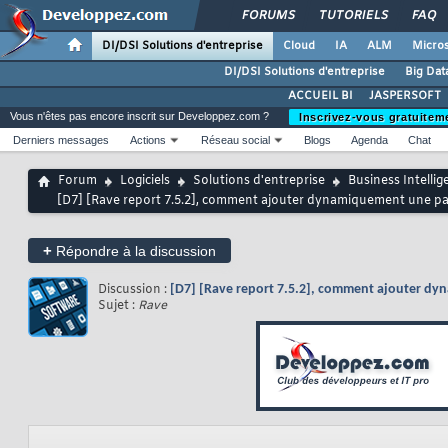
FORUMS
TUTORIELS
FAQ
DI/DSI Solutions d'entreprise
Cloud
IA
ALM
Micros
DI/DSI Solutions d'entreprise
Big Dat
ACCUEIL BI
JASPERSOFT
Vous n'êtes pas encore inscrit sur Developpez.com ?
Inscrivez-vous gratuitem
Derniers messages
Actions
Réseau social
Blogs
Agenda
Chat
Forum
Logiciels
Solutions d'entreprise
Business Intellig
[D7] [Rave report 7.5.2], comment ajouter dynamiquement une pa
+
Répondre à la discussion
Discussion :
[D7] [Rave report 7.5.2], comment ajouter dy
Sujet :
Rave