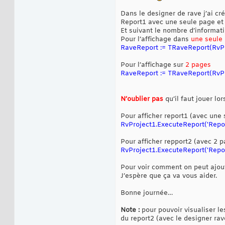
Dans le designer de rave j’ai cré
Report1 avec une seule page et 
Et suivant le nombre d’informatio
Pour l’affichage dans
une seule
RaveReport := TRaveReport(Rv
Pour l’affichage sur
2 pages
RaveReport := TRaveReport(RvPr
N’oublier pas
qu’il faut jouer lo
Pour afficher report1 (avec une 
RvProject1.ExecuteReport('Repor
Pour afficher repport2 (avec 2 p
RvProject1.ExecuteReport('Repor
Pour voir comment on peut ajou
J’espère que ça va vous aider.
Bonne journée…
Note :
pour pouvoir visualiser le
du report2 (avec le designer rav