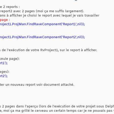
e 2 reports :
report2 avec 2 pages (moi ça me suffis largement).
ns à afficher je choisi le report avec lequel je vais travailler
 page
:
Project1.ProjMan.FindRaveComponent
('Report1',nil));
oject1.ProjMan.FindRaveComponent('Report2',nil));
rs de l’exécution de votre RvProject1, sur le report à afficher.
seule page):
t1');
ages):
t2');
ter un nouveau report voir document attaché.
s 2 pages dans l’aperçu (lors de l'exécution de votre projet sous Delph
e, moi ça ma grillé le cerveau un certain temps car je ne pouvais pas v