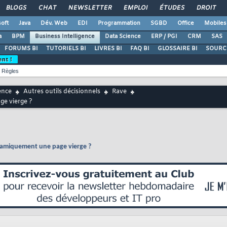
BLOGS
CHAT
NEWSLETTER
EMPLOI
ÉTUDES
DROIT
oft
Java
Dév. Web
EDI
Programmation
SGBD
Office
Mobiles
a
BPM
Business Intelligence
Data Science
ERP / PGI
CRM
SAS
FORUMS BI
TUTORIELS BI
LIVRES BI
FAQ BI
GLOSSAIRE BI
SOURCE
ent !
Règles
ence
Autres outils décisionnels
Rave
ge vierge ?
namiquement une page vierge ?