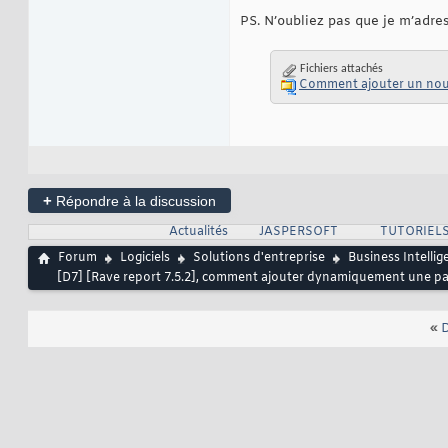
PS. N’oubliez pas que je m’adr
Fichiers attachés
Comment ajouter un nouv
+
Répondre à la discussion
Actualités
JASPERSOFT
TUTORIELS
Forum
Logiciels
Solutions d'entreprise
Business Intellig
[D7] [Rave report 7.5.2], comment ajouter dynamiquement une pa
«
D