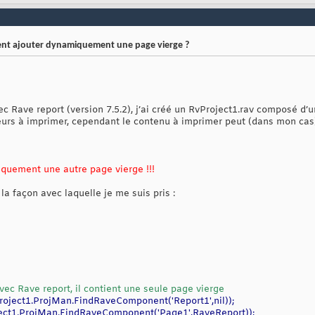
ent ajouter dynamiquement une page vierge ?
c Rave report (version 7.5.2), j’ai créé un RvProject1.rav composé d’
urs à imprimer, cependant le contenu à imprimer peut (dans mon cas)
quement une autre page vierge !!!
la façon avec laquelle je me suis pris :
 avec Rave report, il contient une seule page vierge
oject1.ProjMan.FindRaveComponent('Report1',nil));
ct1.ProjMan.FindRaveComponent('Page1',RaveReport));