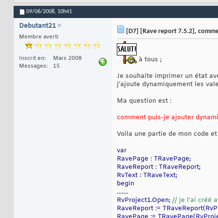
09/06/2008,
10h41
Debutant21
[D7] [Rave report 7.5.2], comm
Membre averti
Inscrit en
Mars 2008
à tous ;
Messages
15
Je souhaite imprimer un état ave
j’ajoute dynamiquement les vale
Ma question est :
comment puis-je ajouter dynami
Voila une partie de mon code et 
var
RavePage : TRavePage;
RaveReport : TRaveReport;
RvText : TRaveText;
begin
…….
RvProject1.Open;
// je l’ai créé
RaveReport := TRaveReport(RvPr
RavePage := TRavePage(RvProje