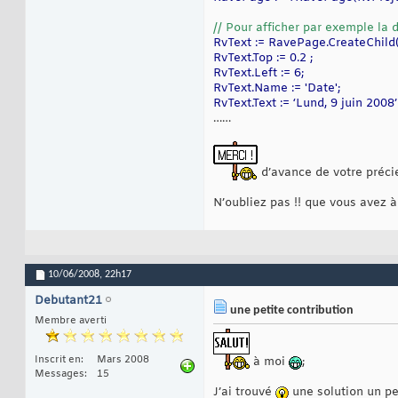
// Pour afficher par exemple la 
RvText := RavePage.CreateChild
RvText.Top := 0.2 ;
RvText.Left := 6;
RvText.Name := 'Date';
RvText.Text := ‘Lund, 9 juin 2008’
……
d’avance de votre préci
N’oubliez pas !! que vous avez 
10/06/2008,
22h17
Debutant21
une petite contribution
Membre averti
Inscrit en
Mars 2008
à moi
;
Messages
15
J’ai trouvé
une solution un pe