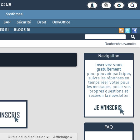
CLUB
Systèmes
SAP
Sécurité
Droit
OnlyOffice
S BI
BLOGS BI
Recherche avancée
Navigation
Inscrivez-vous
gratuitement
pour pouvoir participer,
suivre les réponses en
temps réel, voter pour
les messages, poser vos
propres questions et
recevoir la newsletter
Outils de la discussion
Affichage