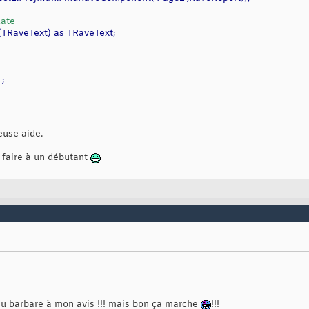
date
(TRaveText) as TRaveText;
 ;
euse aide.
à faire à un débutant
u barbare à mon avis !!! mais bon ça marche
!!!