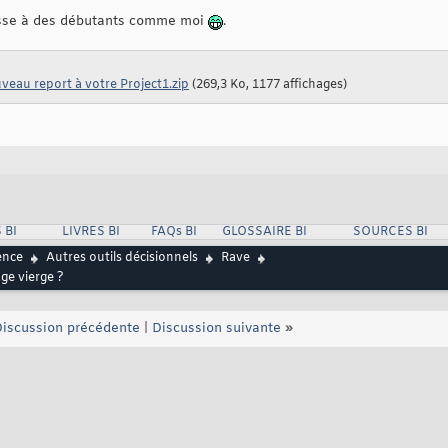
esse à des débutants comme moi
.
eau report à votre Project1.zip
(269,3 Ko, 1177 affichages)
 BI
LIVRES BI
FAQs BI
GLOSSAIRE BI
SOURCES BI
ence
Autres outils décisionnels
Rave
ge vierge ?
iscussion précédente
|
Discussion suivante
»