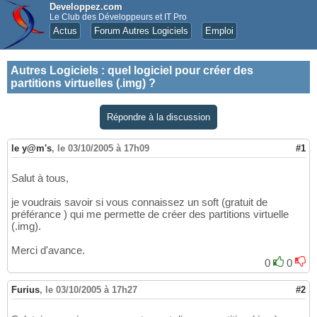
Developpez.com
Le Club des Développeurs et IT Pro
Actus
Forum Autres Logiciels
Emploi
Autres Logiciels
:
quel logiciel pour créer des
partitions virtuelles (.img) ?
Répondre à la discussion
le y@m's
,
le 03/10/2005 à 17h09
#1
Salut à tous,
je voudrais savoir si vous connaissez un soft (gratuit de
préférance ) qui me permette de créer des partitions virtuelle
(.img).
Merci d'avance.
0
0
Furius
,
le 03/10/2005 à 17h27
#2