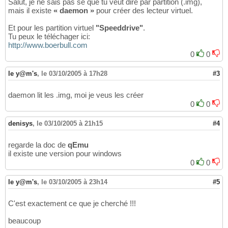
Salut, je ne sais pas se que tu veut dire par partition (.img),
mais il existe
« daemon »
pour créer des lecteur virtuel.
Et pour les partition virtuel
"Speeddrive"
.
Tu peux le téléchager ici:
http://www.boerbull.com
0
0
le y@m's
,
le 03/10/2005 à 17h28
#3
daemon lit les .img, moi je veus les créer
0
0
denisys
,
le 03/10/2005 à 21h15
#4
regarde la doc de
qEmu
il existe une version pour windows
0
0
le y@m's
,
le 03/10/2005 à 23h14
#5
C'est exactement ce que je cherché !!!
beaucoup