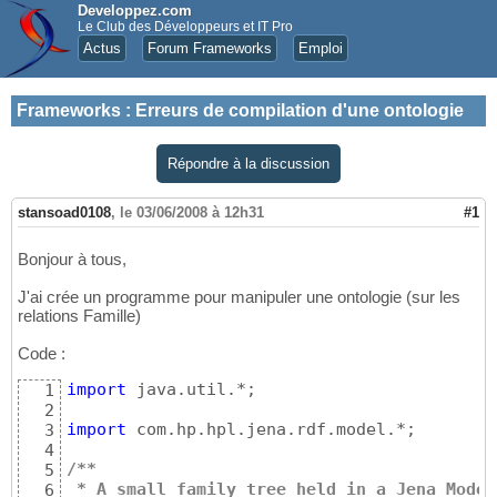
Developpez.com
Le Club des Développeurs et IT Pro
Actus
Forum Frameworks
Emploi
Frameworks
:
Erreurs de compilation d'une ontologie
Répondre à la discussion
stansoad0108
,
le 03/06/2008 à 12h31
#1
Bonjour à tous,
J'ai crée un programme pour manipuler une ontologie (sur les
relations Famille)
Code :
import
 java.util.*;

1
2
import
 com.hp.hpl.jena.rdf.model.*;

3
4
/**
5
 * A small family tree held in a Jena Model
6