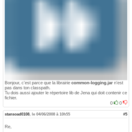
81
82
    list.add
(
model.createStatement
(
harriet,
83
    list.add
(
model.createStatement
(
harriet,
84
85
    model.add
(
list
)
;

86
}
87
88
/**
89
   * Creates a FamilyModel and dumps the co
90
   */
91
public
static
void
 main
(
String args
[
]
)
{
92
93
// Create a model representing the fami
94
    FamilyModel theFamily = 
new
 FamilyModel
95
96
Bonjour, c'est parce que la librairie
common-logging.jar
n'est
// Dump out a String representation of 
97
pas dans ton classpath.
    System.out.println
(
theFamily.model
)
;

98
Tu dois aussi ajouter le répertoire lib de Jena qui doit contenir ce
}
99
fichier.
}
100
0
0
stansoad0108
,
le 04/06/2008 à 10h55
#5
Re,