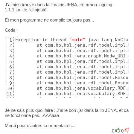
J'ai bien trouvé dans la librairie JENA, common-logging-
1.1.1.jar. Je l'ai ajouté.
Et mon programme ne compile toujours pas...
Code :
Exception in thread 
"main"
 java.lang.NoClass
1
	at com.hp.hpl.jena.rdf.model.impl.U
2
	at com.hp.hpl.jena.rdf.model.impl.U
3
	at com.hp.hpl.jena.graph.Node_URI.g
4
	at com.hp.hpl.jena.rdf.model.impl.R
5
	at com.hp.hpl.jena.rdf.model.impl.P
6
	at com.hp.hpl.jena.rdf.model.impl.P
7
	at com.hp.hpl.jena.rdf.model.Resour
8
	at com.hp.hpl.jena.rdf.model.Resour
9
	at com.hp.hpl.jena.vocabulary.RDF.p
10
	at com.hp.hpl.jena.vocabulary.RDF.<
11
	at com.hp.hpl.jena.ontology.impl.On
12
	at com.hp.hpl.jena.enhanced.Builtin
13
	at com.hp.hpl.jena.rdf.model.impl.M
14
Je ne sais plus quoi faire : J'ai le bon .jar dans la lib JENA, et ca
	at com.hp.hpl.jena.rdf.model.ModelF
ne fonctionne pas...AAAaaa
15
	at com.hp.hpl.jena.rdf.model.ModelF
16
Merci pour d'autres commentaires...
	at FamilyModel.<init>
(
FamilyModel.ja
17
0
0
	at FamilyModel.main
(
FamilyModel.java
18