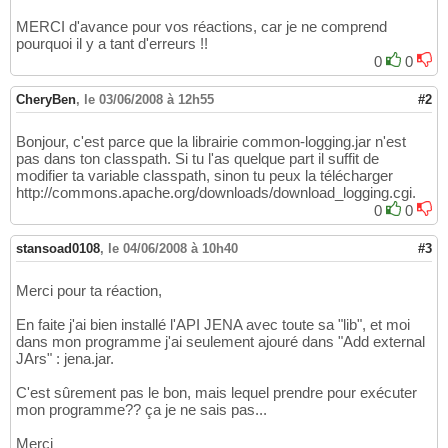
	at java.lang.ClassLoader.loadClass
(
C
13
32
	at sun.misc.Launcher$AppClassLoader
14
MERCI d'avance pour vos réactions, car je ne comprend
// Create resources representing the pe
33
	at java.lang.ClassLoader.loadClass
(
C
pourquoi il y a tant d'erreurs !!
15
    Resource adam = model.createResource
(
fa
34
	at java.lang.ClassLoader.loadClassI
16
0
0
    Resource beth = model.createResource
(
fa
35
	... 
7
 more
17
    Resource chuck = model.createResource
(
f
36
CheryBen
,
le 03/06/2008 à 12h55
#2
    Resource dotty = model.createResource
(
f
37
    Resource edward = model.createResource
(
38
    Resource fran = model.createResource
(
fa
39
Bonjour, c'est parce que la librairie common-logging.jar n'est
    Resource greg = model.createResource
(
fa
40
pas dans ton classpath. Si tu l'as quelque part il suffit de
    Resource harriet = model.createResource
modifier ta variable classpath, sinon tu peux la télécharger
41
http://commons.apache.org/downloads/download_logging.cgi.
42
// Add properties to describing the rel
0
0
43
    adam.addProperty
(
siblingOf,beth
)
;

44
    adam.addProperty
(
spouseOf,dotty
)
;

45
stansoad0108
,
le 04/06/2008 à 10h40
#3
    adam.addProperty
(
parentOf,edward
)
;

46
    adam.addProperty
(
parentOf,fran
)
;

47
Merci pour ta réaction,
48
    beth.addProperty
(
siblingOf,adam
)
;

49
En faite j'ai bien installé l'API JENA avec toute sa "lib", et moi
    beth.addProperty
(
spouseOf,chuck
)
;

50
dans mon programme j'ai seulement ajouré dans "Add external
51
JArs" : jena.jar.
    chuck.addProperty
(
spouseOf,beth
)
;

52
53
C'est sûrement pas le bon, mais lequel prendre pour exécuter
    dotty.addProperty
(
spouseOf,adam
)
;

mon programme?? ça je ne sais pas...
54
    dotty.addProperty
(
parentOf,edward
)
;

55
Merci
    dotty.addProperty
(
parentOf,fran
)
;

56