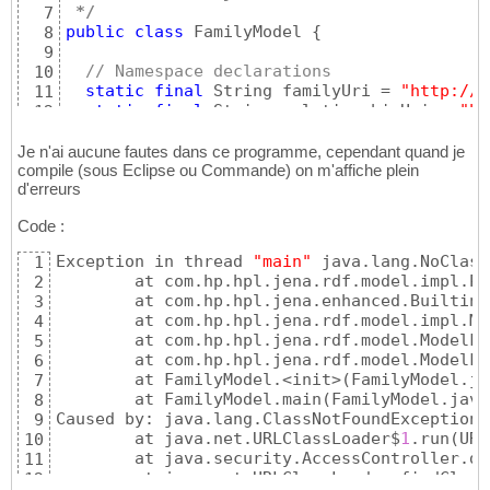
 */
7
public
class
 FamilyModel 
{
8
9
// Namespace declarations
10
static
final
 String familyUri = 
"http://f
11
static
final
 String relationshipUri = 
"ht
12
13
// Jena model representing the family
14
Je n'ai aucune fautes dans ce programme, cependant quand je
private
 Model model;

compile (sous Eclipse ou Commande) on m'affiche plein
15
d'erreurs
16
/**
17
Code :
   * Creates a model and populates it with 
18
   * relationships
19
Exception in thread 
"main"
 java.lang.NoClass
1
   */
20
	at com.hp.hpl.jena.rdf.model.impl.P
2
private
 FamilyModel
(
)
{
21
	at com.hp.hpl.jena.enhanced.Builtin
3
22
	at com.hp.hpl.jena.rdf.model.impl.M
4
// Create an empty Model
23
	at com.hp.hpl.jena.rdf.model.ModelF
5
    model = ModelFactory.createDefaultModel
24
	at com.hp.hpl.jena.rdf.model.ModelF
6
25
	at FamilyModel.<init>
(
FamilyModel.ja
7
// Create the types of Property we need
26
	at FamilyModel.main
(
FamilyModel.java
8
// in the model
27
Caused by: java.lang.ClassNotFoundException:
9
    Property childOf = model.createProperty
28
	at java.net.URLClassLoader$
1
.run
(
URL
10
    Property parentOf = model.createPropert
29
	at java.security.AccessController.d
11
    Property siblingOf = model.createProper
30
	at java.net.URLClassLoader.findClass
12
    Property spouseOf = model.createPropert
31