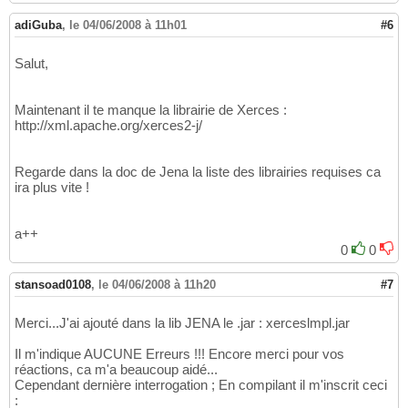
Caused by: java.lang.ClassNotFoundException:
19
	at java.net.URLClassLoader$
1
.run
(
URL
20
adiGuba
,
le 04/06/2008 à 11h01
#6
	at java.security.AccessController.d
21
	at java.net.URLClassLoader.findClass
22
Salut,
	at java.lang.ClassLoader.loadClass
(
C
23
	at sun.misc.Launcher$AppClassLoader
24
	at java.lang.ClassLoader.loadClass
(
C
25
Maintenant il te manque la librairie de Xerces :
	at java.lang.ClassLoader.loadClassI
26
http://xml.apache.org/xerces2-j/
	... 
17
 more
27
Regarde dans la doc de Jena la liste des librairies requises ca
ira plus vite !
a++
0
0
stansoad0108
,
le 04/06/2008 à 11h20
#7
Merci...J'ai ajouté dans la lib JENA le .jar : xerceslmpl.jar
Il m'indique AUCUNE Erreurs !!! Encore merci pour vos
réactions, ca m'a beaucoup aidé...
Cependant dernière interrogation ; En compilant il m'inscrit ceci
: