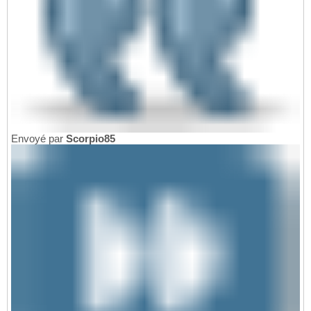
Envoyé par
Scorpio85