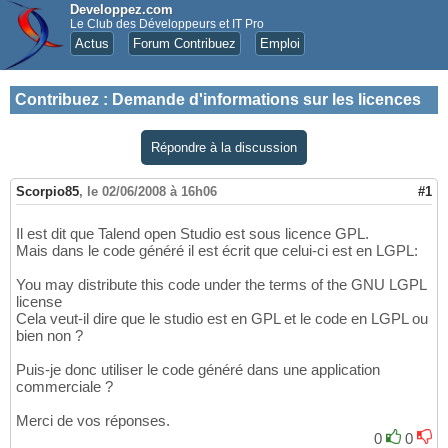
Developpez.com
Le Club des Développeurs et IT Pro
Actus
Forum Contribuez
Emploi
Contribuez
:
Demande d'informations sur les licences
Répondre à la discussion
Scorpio85
,
le 02/06/2008 à 16h06
#1
Il est dit que Talend open Studio est sous licence GPL.
Mais dans le code généré il est écrit que celui-ci est en LGPL:
You may distribute this code under the terms of the GNU LGPL
license
Cela veut-il dire que le studio est en GPL et le code en LGPL ou
bien non ?
Puis-je donc utiliser le code généré dans une application
commerciale ?
Merci de vos réponses.
0
0