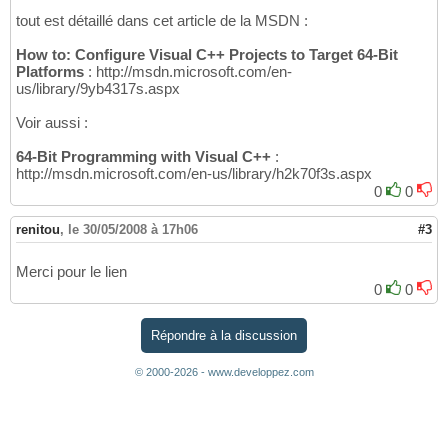
tout est détaillé dans cet article de la MSDN :
How to: Configure Visual C++ Projects to Target 64-Bit
Platforms
: http://msdn.microsoft.com/en-
us/library/9yb4317s.aspx
Voir aussi :
64-Bit Programming with Visual C++
:
http://msdn.microsoft.com/en-us/library/h2k70f3s.aspx
0
0
renitou
,
le 30/05/2008 à 17h06
#3
Merci pour le lien
0
0
Répondre à la discussion
© 2000-2026 - www.developpez.com