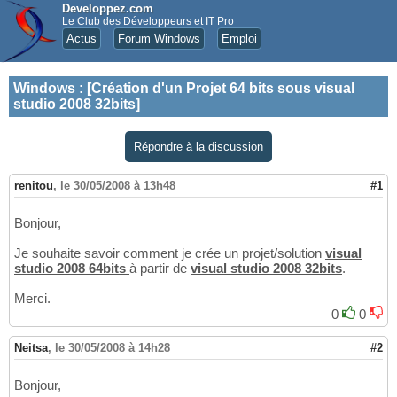
Developpez.com
Le Club des Développeurs et IT Pro
Actus
Forum Windows
Emploi
Windows
:
[Création d'un Projet 64 bits sous visual
studio 2008 32bits]
Répondre à la discussion
renitou
,
le 30/05/2008 à 13h48
#1
Bonjour,
Je souhaite savoir comment je crée un projet/solution
visual
studio 2008 64bits
à partir de
visual studio 2008 32bits
.
Merci.
0
0
Neitsa
,
le 30/05/2008 à 14h28
#2
Bonjour,