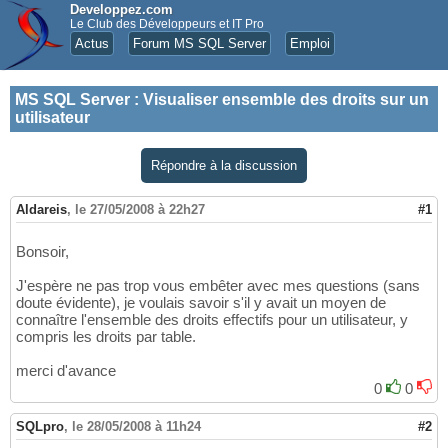
Developpez.com
Le Club des Développeurs et IT Pro
Actus
Forum MS SQL Server
Emploi
MS SQL Server
:
Visualiser ensemble des droits sur un
utilisateur
Répondre à la discussion
Aldareis
,
le 27/05/2008 à 22h27
#1
Bonsoir,
J'espère ne pas trop vous embêter avec mes questions (sans
doute évidente), je voulais savoir s'il y avait un moyen de
connaître l'ensemble des droits effectifs pour un utilisateur, y
compris les droits par table.
merci d'avance
0
0
SQLpro
,
le 28/05/2008 à 11h24
#2