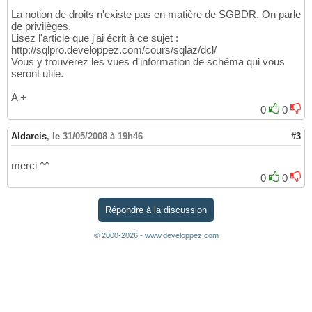
La notion de droits n'existe pas en matière de SGBDR. On parle
de privilèges.
Lisez l'article que j'ai écrit à ce sujet :
http://sqlpro.developpez.com/cours/sqlaz/dcl/
Vous y trouverez les vues d'information de schéma qui vous
seront utile.
A +
0
0
Aldareis
,
le 31/05/2008 à 19h46
#3
merci ^^
0
0
Répondre à la discussion
© 2000-2026 - www.developpez.com