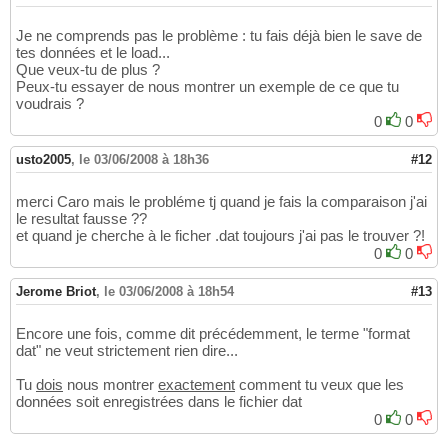
Je ne comprends pas le problème : tu fais déjà bien le save de
tes données et le load...
Que veux-tu de plus ?
Peux-tu essayer de nous montrer un exemple de ce que tu
voudrais ?
0
0
usto2005
,
le 03/06/2008 à 18h36
#12
merci Caro mais le probléme tj quand je fais la comparaison j'ai
le resultat fausse ??
et quand je cherche à le ficher .dat toujours j'ai pas le trouver ?!
0
0
Jerome Briot
,
le 03/06/2008 à 18h54
#13
Encore une fois, comme dit précédemment, le terme "format
dat" ne veut strictement rien dire...
Tu
dois
nous montrer
exactement
comment tu veux que les
données soit enregistrées dans le fichier dat
0
0