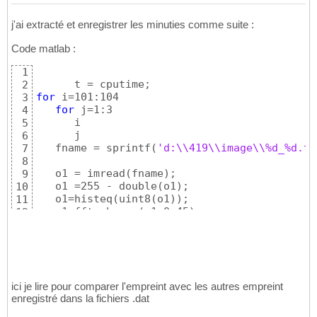
j'ai extracté et enregistrer les minuties comme suite :
Code matlab :
1
2
for
 i=101:104

3
for
 j=1:3

4
      i

5
      j

6
   fname = sprintf
(
'd:\\419\\image\\%d_%d.ti
7
8
   o1 = imread
(
fname
)
;

9
   o1 =255 - double
(
o1
)
;

10
   o1=histeq
(
uint8
(
o1
)
)
;

11
   o1=fftenhance
(
o1,0.45
)
;

12
13
   o1=adaptiveThres
(
double
(
o1
)
,32,0
)
;

14
[
o1Bound,o1Area
]
=direction
(
o1,16,0
)
;

15
[
o1,o1Bound,o1Area
]
=drawROI
(
o1,o1Bound,o1
16
17
ici je lire pour comparer l'empreint avec les autres empreint
   o1=im2double
(
bwmorph
(
o1,
'thin'
,Inf
)
)
;

18
enregistré dans la fichiers .dat
   o1=im2double
(
bwmorph
(
o1,
'clean'
)
)
;

19
   o1=im2double
(
bwmorph
(
o1,
'hbreak'
)
)
;

20