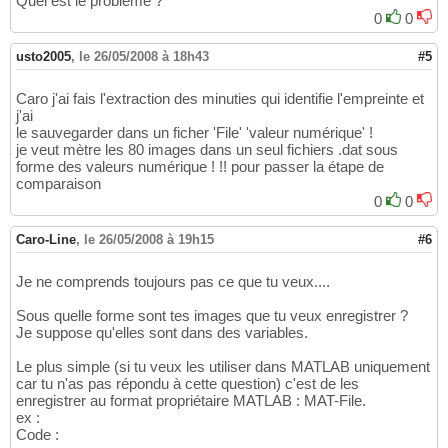
Quel est le problème ?
0
0
usto2005
,
le 26/05/2008 à 18h43
#5
Caro j'ai fais l'extraction des minuties qui identifie l'empreinte et
j'ai
le sauvegarder dans un ficher 'File' 'valeur numérique' !
je veut mètre les 80 images dans un seul fichiers .dat sous
forme des valeurs numérique ! !! pour passer la étape de
comparaison
0
0
Caro-Line
,
le 26/05/2008 à 19h15
#6
Je ne comprends toujours pas ce que tu veux....
Sous quelle forme sont tes images que tu veux enregistrer ?
Je suppose qu'elles sont dans des variables.
Le plus simple (si tu veux les utiliser dans MATLAB uniquement
car tu n'as pas répondu à cette question) c'est de les
enregistrer au format propriétaire MATLAB : MAT-File.
ex :
Code :