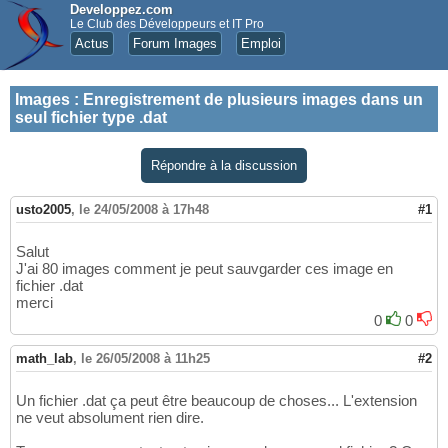
Developpez.com
Le Club des Développeurs et IT Pro
Actus
Forum Images
Emploi
Images
:
Enregistrement de plusieurs images dans un
seul fichier type .dat
Répondre à la discussion
usto2005
,
le 24/05/2008 à 17h48
#1
Salut
J'ai 80 images comment je peut sauvgarder ces image en
fichier .dat
merci
0
0
math_lab
,
le 26/05/2008 à 11h25
#2
Un fichier .dat ça peut être beaucoup de choses... L'extension
ne veut absolument rien dire.