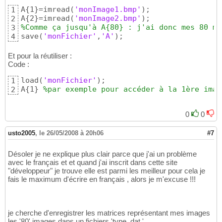
A
{
1
}
=imread
(
'monImage1.bmp'
)
;

1
A
{
2
}
=imread
(
'monImage2.bmp'
)
2
%Comme ça jusqu'à A{80} : j'ai donc mes 80 ma
3
save
(
'monFichier'
,
'A'
)
;
4
Et pour la réutiliser :
Code :
load
(
'monFichier'
)
;

1
A
{
1
}
%par exemple pour accéder à la 1ère imag
2
0
0
usto2005
,
le 26/05/2008 à 20h06
#7
Désoler je ne explique plus clair parce que j'ai un problème
avec le français et et quand j'ai inscrit dans cette site
"développeur" je trouve elle est parmi les meilleur pour cela je
fais le maximum d'écrire en français , alors je m'excuse !!!
je cherche d'enregistrer les matrices représentant mes images
les '80' images dans un fichiers 'type .dat '