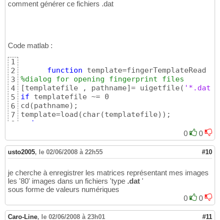
comment générer ce fichiers .dat
   o1=im2double
(
bwmorph
(
o1,
'spur'
)
)
;

21
22
[
end_list1,branch_list1,ridgeMap1,edgeWid
23
[
pathMap1,real_end1,real_branch1
]
=remove_
24
   fname2=sprintf
(
'%s.dat'
,fname
)
;

25
Code matlab :
   save
(
fname2,
'real_end1'
,
'pathMap1'
,
'-ASCI
26
   end
27
1
end
;

28
function
2
t2=cputime;

29
%dialog for opening fingerprint files
3
t2-t
30
[
templatefile , pathname
]
= uigetfile
(
'*.dat'
,
4
if
 templatefile ~= 0 

5
cd
(
pathname
)
;

6
template=load
(
char
(
templatefile
)
)
7
end
;
8
0
0
usto2005
,
le 02/06/2008 à 22h55
#10
je cherche à enregistrer les matrices représentant mes images
les '80' images dans un fichiers 'type
.dat
'
sous forme de valeurs numériques
0
0
Caro-Line
,
le 02/06/2008 à 23h01
#11