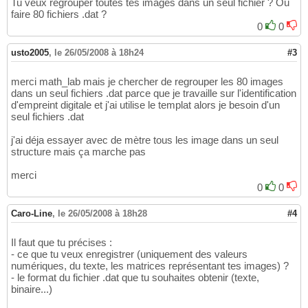
Tu veux regrouper toutes tes images dans un seul fichier ? Ou
faire 80 fichiers .dat ?
0
0
usto2005
,
le 26/05/2008 à 18h24
#3
merci math_lab mais je chercher de regrouper les 80 images
dans un seul fichiers .dat parce que je travaille sur l'identification
d'empreint digitale et j'ai utilise le templat alors je besoin d'un
seul fichiers .dat
j'ai déja essayer avec de mètre tous les image dans un seul
structure mais ça marche pas
merci
0
0
Caro-Line
,
le 26/05/2008 à 18h28
#4
Il faut que tu précises :
- ce que tu veux enregistrer (uniquement des valeurs
numériques, du texte, les matrices représentant tes images) ?
- le format du fichier .dat que tu souhaites obtenir (texte,
binaire...)