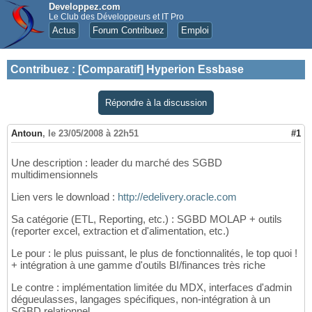
Developpez.com
Le Club des Développeurs et IT Pro
Actus
Forum Contribuez
Emploi
Contribuez
:
[Comparatif] Hyperion Essbase
Répondre à la discussion
Antoun
,
le 23/05/2008 à 22h51
#1
Une description : leader du marché des SGBD
multidimensionnels
Lien vers le download :
http://edelivery.oracle.com
Sa catégorie (ETL, Reporting, etc.) : SGBD MOLAP + outils
(reporter excel, extraction et d'alimentation, etc.)
Le pour : le plus puissant, le plus de fonctionnalités, le top quoi !
+ intégration à une gamme d'outils BI/finances très riche
Le contre : implémentation limitée du MDX, interfaces d'admin
dégueulasses, langages spécifiques, non-intégration à un
SGBD relationnel