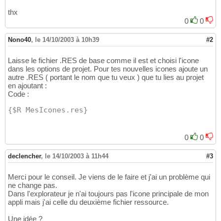
thx
0
0
Nono40
,
le 14/10/2003 à 10h39
#2
Laisse le fichier .RES de base comme il est et choisi l'icone
dans les options de projet. Pour tes nouvelles icones ajoute un
autre .RES ( portant le nom que tu veux ) que tu lies au projet
en ajoutant :
Code :
{$R MesIcones.res}
0
0
declencher
,
le 14/10/2003 à 11h44
#3
Merci pour le conseil. Je viens de le faire et j'ai un problème qui
ne change pas.
Dans l'explorateur je n'ai toujours pas l'icone principale de mon
appli mais j'ai celle du deuxième fichier ressource.
Une idée ?