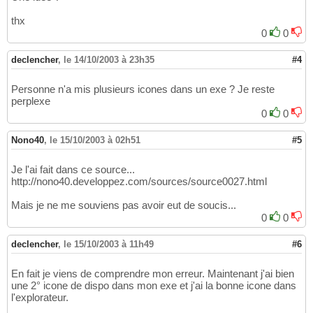
thx
0
0
declencher
,
le 14/10/2003 à 23h35
#4
Personne n'a mis plusieurs icones dans un exe ? Je reste
perplexe
0
0
Nono40
,
le 15/10/2003 à 02h51
#5
Je l'ai fait dans ce source...
http://nono40.developpez.com/sources/source0027.html
Mais je ne me souviens pas avoir eut de soucis...
0
0
declencher
,
le 15/10/2003 à 11h49
#6
En fait je viens de comprendre mon erreur. Maintenant j'ai bien
une 2° icone de dispo dans mon exe et j'ai la bonne icone dans
l'explorateur.