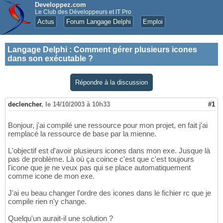
Developpez.com
Le Club des Développeurs et IT Pro
Actus
Forum Langage Delphi
Emploi
Langage Delphi
:
Comment gérer plusieurs icones
dans son exécutable ?
Répondre à la discussion
declencher
,
le 14/10/2003 à 10h33
#1
Bonjour, j'ai compilé une ressource pour mon projet, en fait j'ai
remplacé la ressource de base par la mienne.
L'objectif est d'avoir plusieurs icones dans mon exe. Jusque là
pas de problème. Là où ça coince c'est que c'est toujours
l'icone que je ne veux pas qui se place automatiquement
comme icone de mon exe.
J'ai eu beau changer l'ordre des icones dans le fichier rc que je
compile rien n'y change.
Quelqu'un aurait-il une solution ?