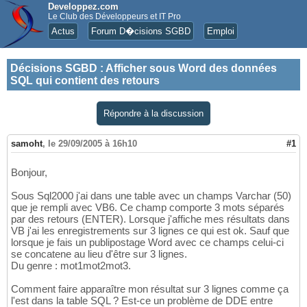
Developpez.com
Le Club des Développeurs et IT Pro
Actus
Forum D�cisions SGBD
Emploi
Décisions SGBD
:
Afficher sous Word des données
SQL qui contient des retours
Répondre à la discussion
samoht
,
le 29/09/2005 à 16h10
#1
Bonjour,
Sous Sql2000 j'ai dans une table avec un champs Varchar (50)
que je rempli avec VB6. Ce champ comporte 3 mots séparés
par des retours (ENTER). Lorsque j'affiche mes résultats dans
VB j'ai les enregistrements sur 3 lignes ce qui est ok. Sauf que
lorsque je fais un publipostage Word avec ce champs celui-ci
se concatene au lieu d'être sur 3 lignes.
Du genre : mot1mot2mot3.
Comment faire apparaître mon résultat sur 3 lignes comme ça
l'est dans la table SQL ? Est-ce un problème de DDE entre