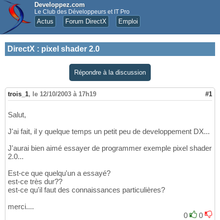
Developpez.com
Le Club des Développeurs et IT Pro
Actus
Forum DirectX
Emploi
DirectX
:
pixel shader 2.0
Répondre à la discussion
trois_1
,
le 12/10/2003 à 17h19
#1
Salut,
J'ai fait, il y quelque temps un petit peu de developpement DX...
J'aurai bien aimé essayer de programmer exemple pixel shader
2.0...
Est-ce que quelqu'un a essayé?
est-ce très dur??
est-ce qu'il faut des connaissances particulières?
merci....
0
0