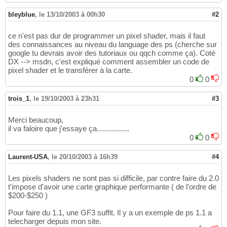
bleyblue
,
le 13/10/2003 à 00h30
#2
ce n'est pas dur de programmer un pixel shader, mais il faut
des connaissances au niveau du language des ps (cherche sur
google tu devrais avoir des tutoriaux ou qqch comme ça). Coté
DX --> msdn, c'est expliqué comment assembler un code de
pixel shader et le transférer à la carte.
0
0
trois_1
,
le 19/10/2003 à 23h31
#3
Merci beaucoup,
il va faloire que j'essaye ça................
0
0
Laurent-USA
,
le 20/10/2003 à 16h39
#4
Les pixels shaders ne sont pas si difficile, par contre faire du 2.0
t'impose d'avoir une carte graphique performante ( de l'ordre de
$200-$250 )
Pour faire du 1.1, une GF3 suffit. Il y a un exemple de ps 1.1 a
telecharger depuis mon site.