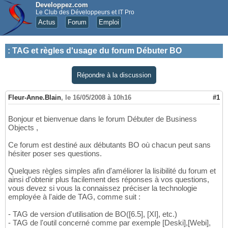
Developpez.com
Le Club des Développeurs et IT Pro
Actus
Forum
Emploi
:
TAG et règles d'usage du forum Débuter BO
Répondre à la discussion
Fleur-Anne.Blain
,
le 16/05/2008 à 10h16
#1
Bonjour et bienvenue dans le forum Débuter de Business
Objects ,
Ce forum est destiné aux débutants BO où chacun peut sans
hésiter poser ses questions.
Quelques règles simples afin d'améliorer la lisibilité du forum et
ainsi d'obtenir plus facilement des réponses à vos questions,
vous devez si vous la connaissez préciser la technologie
employée à l'aide de TAG, comme suit :
- TAG de version d'utilisation de BO([6.5], [XI], etc.)
- TAG de l'outil concerné comme par exemple [Deski],[Webi],