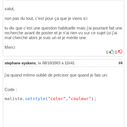
salut,
non pas du tout, c'est pour ça que je viens ici
tu dis que c'est une question habituelle mais j'ai pourtant fait une
recherche avant de poster et je n'ai rien vu sur ce sujet (si j'ai
mal cherché alors je suis un et je mérite une
Merci
0
0
stephane eyskens
,
le 08/10/2003 à 11h41
#4
j'ai quand même oublié de préciser que quand je fais un:
Code :
maliste.
setstyle
(
"color"
,
"couleur"
)
;