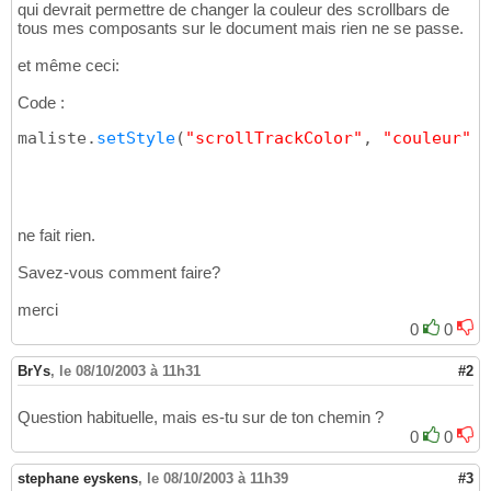
qui devrait permettre de changer la couleur des scrollbars de
tous mes composants sur le document mais rien ne se passe.
et même ceci:
Code :
maliste.
setStyle
(
"scrollTrackColor"
, 
"couleur"
)
ne fait rien.
Savez-vous comment faire?
merci
0
0
BrYs
,
le 08/10/2003 à 11h31
#2
Question habituelle, mais es-tu sur de ton chemin ?
0
0
stephane eyskens
,
le 08/10/2003 à 11h39
#3