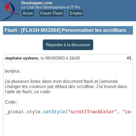
Developpez.com
Le Club des Développeurs et IT Pro
Actus
Forum Flash
Emploi
Flash
:
[FLASH MX2004] Personnaliser les scrollbars
Répondre à la discussion
stephane eyskens
,
le 08/10/2003 à 11h25
#1
bonjour,
j'ai plusieurs listes dans mon document flash et j'aimerais
changer les couleurs par défaut des scrollbar. J'ai trouvé dans
l'aide de flash, ce code:
Code :
_global.style.
setStyle
(
"scrollTrackColor"
, 
"coul