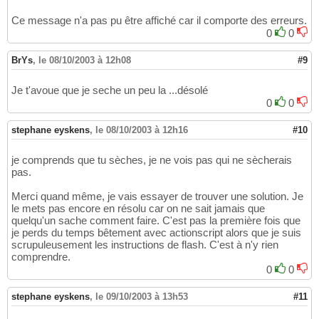
Ce message n'a pas pu être affiché car il comporte des erreurs.
0
0
BrYs
,
le 08/10/2003 à 12h08
#9
Je t'avoue que je seche un peu la ...désolé
0
0
stephane eyskens
,
le 08/10/2003 à 12h16
#10
je comprends que tu sèches, je ne vois pas qui ne sècherais
pas.
Merci quand même, je vais essayer de trouver une solution. Je
le mets pas encore en résolu car on ne sait jamais que
quelqu'un sache comment faire. C'est pas la première fois que
je perds du temps bêtement avec actionscript alors que je suis
scrupuleusement les instructions de flash. C'est à n'y rien
comprendre.
0
0
stephane eyskens
,
le 09/10/2003 à 13h53
#11