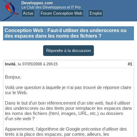
Developpez.com
Le Club des Développeurs et IT Pro
Actus
Forum Conception Web
Emploi
Conception Web
:
Faut-il utiliser des underscores ou
des espaces dans les noms des fichiers ?
Répondre à la discussion
Invité
,
le 07/05/2008 à 20h15
#1
Bonjour,
Voilà une question à laquelle je n'ai pas trouvé de réponse claire
sur le Web.
Dans le but d'un bon référencement d'un site web, faut-il utiliser
des underscores ou des tirets pour remplacer les espaces dans
les noms des fichiers (html, images, URL, etc.) ou dossiers
d'un site web ?
Apparemment, l'algorithme de Google préconise d'utiliser des
tirets à la place des espaces, par contre, ailleurs, les