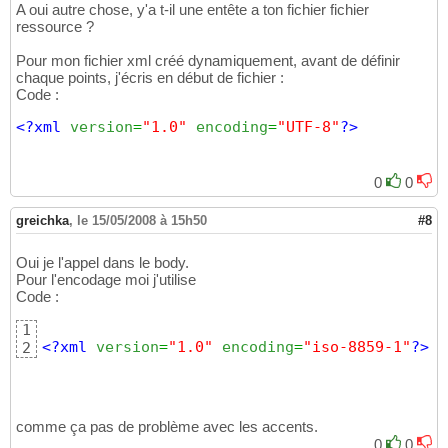
A oui autre chose, y'a t-il une entête a ton fichier fichier
ressource ?
Pour mon fichier xml créé dynamiquement, avant de définir
chaque points, j'écris en début de fichier :
Code :
<?xml
version
=
"1.0"
encoding
=
"UTF-8"
?>
0
0
greichka
,
le 15/05/2008 à 15h50
#8
Oui je l'appel dans le body.
Pour l'encodage moi j'utilise
Code :
1
<?xml
version
=
"1.0"
encoding
=
"iso-8859-1"
?>
2
comme ça pas de problème avec les accents.
0
0