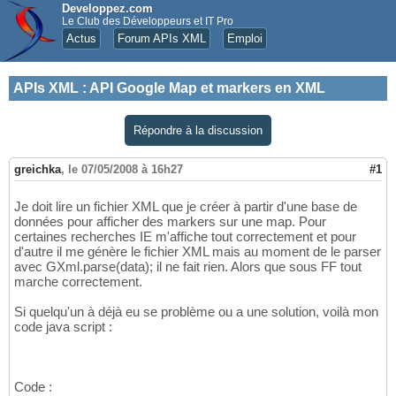
Developpez.com
Le Club des Développeurs et IT Pro
Actus
Forum APIs XML
Emploi
APIs XML
:
API Google Map et markers en XML
Répondre à la discussion
greichka
,
le 07/05/2008 à 16h27
#1
Je doit lire un fichier XML que je créer à partir d'une base de
données pour afficher des markers sur une map. Pour
certaines recherches IE m'affiche tout correctement et pour
d'autre il me génère le fichier XML mais au moment de le parser
avec GXml.parse(data); il ne fait rien. Alors que sous FF tout
marche correctement.
Si quelqu'un à déjà eu se problème ou a une solution, voilà mon
code java script :
Code :