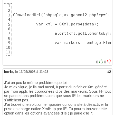
1
2
GDownloadUrl("phpsqlajax_genxml2.php?cp="+ c
3
4
          var xml = GXml.parse(data);	

5
6
		  alert(xml.getElementsByTagName("marker")); 

7
8
		  var markers = xml.getElementsByTagName("marker");

9
10
11
12
          for (var i = 0; i 
< markers.length
13
0
0
14
            var name = markers.getAttribute
(
15
bor1s
,
le 13/05/2008 à 11h23
#2
16
			var prenom = markers
17
J'ai un peu le même problème que toi....
18
Je m'explique, je lis moi aussi, à partir d'un fichier Xml généré
            var address = markers
[
i
]
.getAttr
19
par mon appli. les coordonées Gps des markeurs. Sous FF tout
20
se passe sans problème alors que sous IE les markeurs ne
			var codepostal = ma
21
s'affichent pas.
22
J'ai trouvé une solution temporaire qui consiste à désactiver la
			var ville = markers
[
23
prise en charge native XmlHttp par IE. Tu pourra trouver cette
24
option dans les options avancées d'Ie ( je parle d'Ie 7).