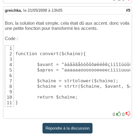
greichka
,
le 21/05/2008 à 13h05
#9
Bon, la solution était simple, cela était dû aux accent. donc voila
une petite fonction pour transformé les accents.
Code :
1
function convert($chaine){

2
3
	$avant = "àáâãäåòóôõöøèéêëçìíîïùúûüÿñÁÂÀÅÃÄÇÉÊÈËÓÔÒØÕÖÚÛÙÜ";  

4
	$apres = "aaaaaaooooooeeeeciiiiuuuuynaaaaaaceeeeoooooouuuu"; 

5
6
	$chaine = strtolower($chaine);

7
	$chaine = strtr($chaine, $avant, $apres);

8
9
	return $chaine;	

10
}

11
12
exemple :

13
0
0
$row['adresse'] = convert($row['adresse']);
14
Répondre à la discussion