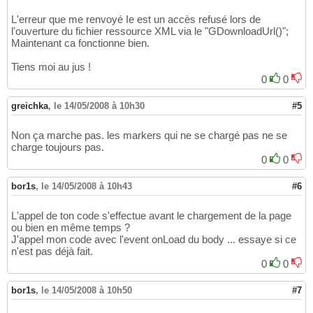
L'erreur que me renvoyé Ie est un accès refusé lors de
l'ouverture du fichier ressource XML via le "GDownloadUrl()";
Maintenant ca fonctionne bien.
Tiens moi au jus !
0
0
greichka
,
le 14/05/2008 à 10h30
#5
Non ça marche pas. les markers qui ne se chargé pas ne se
charge toujours pas.
0
0
bor1s
,
le 14/05/2008 à 10h43
#6
L'appel de ton code s'effectue avant le chargement de la page
ou bien en même temps ?
J'appel mon code avec l'event onLoad du body ... essaye si ce
n'est pas déjà fait.
0
0
bor1s
,
le 14/05/2008 à 10h50
#7