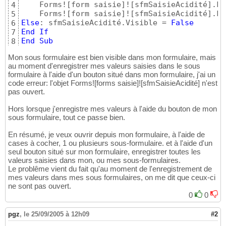
    Forms!
[
form saisie
]
!
[
sfmSaisieAcidité
]
.Fo
4
    Forms!
[
form saisie
]
!
[
sfmSaisieAcidité
]
.Fo
5
Else
: sfmSaisieAcidité.Visible = 
False
6
End
If
7
End
Sub
8
Mon sous formulaire est bien visible dans mon formulaire, mais
au moment d'enregistrer mes valeurs saisies dans le sous
formulaire à l'aide d'un bouton situé dans mon formulaire, j'ai un
code erreur: l'objet Forms![forms saisie]![sfmSaisieAcidité] n'est
pas ouvert.
Hors lorsque j'enregistre mes valeurs à l'aide du bouton de mon
sous formulaire, tout ce passe bien.
En résumé, je veux ouvrir depuis mon formulaire, à l'aide de
cases à cocher, 1 ou plusieurs sous-formulaire. et à l'aide d'un
seul bouton situé sur mon formulaire, enregistrer toutes les
valeurs saisies dans mon, ou mes sous-formulaires.
Le problême vient du fait qu'au moment de l'enregistrement de
mes valeurs dans mes sous formulaires, on me dit que ceux-ci
ne sont pas ouvert.
0
0
pgz
,
le 25/09/2005 à 12h09
#2