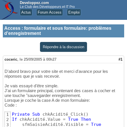
Developpez.com
Le Club des Développeurs et IT Pro
Actus
Forum Access
Emploi
Access
:
formulaire et sous formulaire: problèmes
d'enregistrement
Répondre à la discussion
coceric
,
le 25/09/2005 à 00h27
#1
D'abord bravo pour votre site et merci d'avance pour les
réponses que je vais recevoir.
Je vais essayé d'être simple.
J'ai un formulaire principal, contenant des cases à cocher et
une touche "sauvegarder enregistrement.
Lorsque je coche la case A de mon formulaire:
Code :
Private
Sub
 chkAcidité_Click
(
)
1
If
 chkAcidité.Value = 
True
Then
2
    sfmSaisieAcidité.Visible = 
True
3