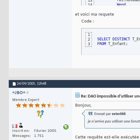
        res.MoveNex
13
Wend
14
'Enleve le der
15
et voici ma requete
    RecupFamille =
16
'libere la mém
17
Code :
Set
 res = 
Noth
18
End
Function
19
1
SELECT
DISTINCT
 T_E
2
FROM
 T_Enfant;
3
24/09/2005,
12h48
=JBO=
Re: DAO impossible d'utiliser u
Membre Expert
Bonjour,
Envoyé par
exter666
je n'arrive pas utiliser une fon
Inscrit en
Février 2005
Messages
1 751
Cette requête est-elle exécutée 