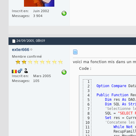
Inscrit en
Juin 2002
Messages
3 904
24/09/2005,
08h59
exter666
Membre confirmé
voici ma fonction mis dans un 
Code :
Inscrit en
Mars 2005
Messages
105
1
Option
Compare
 Data
2
3
Public
Function
 Re
4
Dim
 res 
As
 DAO
5
Dim
 SQL 
As
Str
6
'Selectionne l
7
    SQL = 
"SELECT 
8
Set
 res = Curr
9
'Concatene les
10
While
Not
 
11
        RecupFamil
12