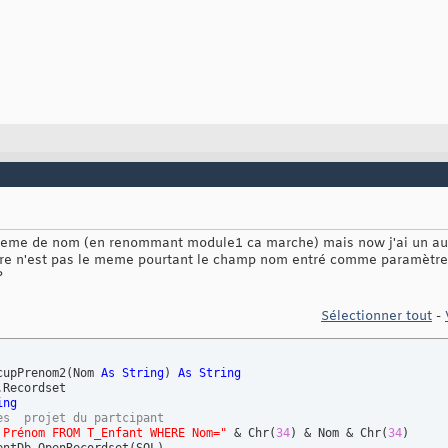
bleme de nom (en renommant module1 ca marche) mais now j'ai un au
ètre n'est pas le meme pourtant le champ nom entré comme paramètre 
?
Sélectionner tout
-
cupPrenom2
(
Nom 
As
String
)
As
String
.Recordset

ing
es  projet du partcipant
 Prénom FROM T_Enfant WHERE Nom="
 & Chr
(
34
)
 & Nom & Chr
(
34
)