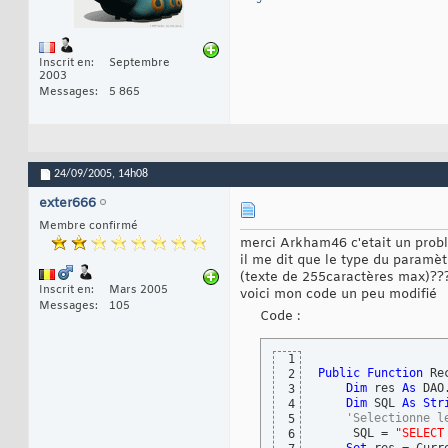
Inscrit en
Septembre
2003
Messages
5 865
24/09/2005,
14h08
exter666
Membre confirmé
merci Arkham46 c'etait un pro
il me dit que le type du param
(texte de 255caractères max)??
Inscrit en
Mars 2005
voici mon code un peu modifié
Messages
105
Code :
1
Public
Function
 Re
2
Dim
 res 
As
 DAO
3
Dim
 SQL 
As
Str
4
'Selectionne l
5
     SQL = 
"SELECT
6