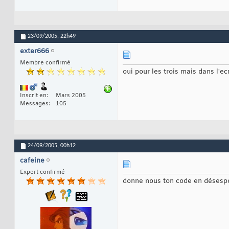
23/09/2005,
22h49
exter666
Membre confirmé
oui pour les trois mais dans l'ec
Inscrit en
Mars 2005
Messages
105
24/09/2005,
00h12
cafeine
Expert confirmé
donne nous ton code en désespoir