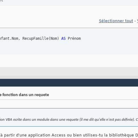
t

nier espace
 Left
(
RecupFamille, Len
(
RecupFamille
)
 - 
1
)
oire
Sélectionner tout
-
ing
nfant.Nom, RecupFamille
(
Nom
)
AS
ne fonction dans un requete
ction VBA ecrite dans un module dans une requete (il me dit qu'elle n'est pas définie)
à partir d'une application Access ou bien utilises-tu la bibliothèque D