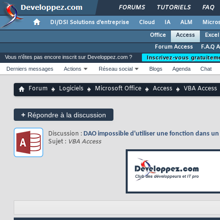
FORUMS
TUTORIELS
FAQ
DI/DSI Solutions d'entreprise
Cloud
IA
ALM
Micros
Office
Access
Excel
Forum Access
F.A.Q 
Vous n'êtes pas encore inscrit sur Developpez.com ?
Inscrivez-vous gratuitem
Derniers messages
Actions
Réseau social
Blogs
Agenda
Chat
Forum
Logiciels
Microsoft Office
Access
VBA Access
+
Répondre à la discussion
Discussion :
DAO impossible d'utiliser une fonction dans un
Sujet :
VBA Access