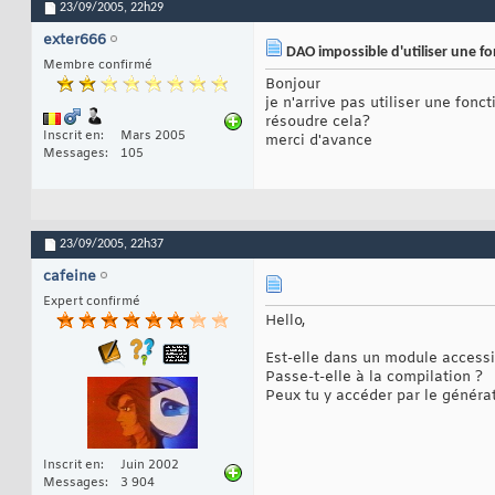
23/09/2005,
22h29
exter666
DAO impossible d'utiliser une f
Membre confirmé
Bonjour
je n'arrive pas utiliser une fon
résoudre cela?
Inscrit en
Mars 2005
merci d'avance
Messages
105
23/09/2005,
22h37
cafeine
Expert confirmé
Hello,
Est-elle dans un module accessi
Passe-t-elle à la compilation ?
Peux tu y accéder par le généra
Inscrit en
Juin 2002
Messages
3 904