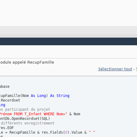
module appelé RecupFamille
Sélectionner tout
-
base

cupFamille
(
Nom 
As
Long
)
As
String
.Recordset

ing
es participant du projet
Prénom FROM T_Enfant WHERE Nom="
 & Nom

entDb.OpenRecordset
(
SQL
)
 différents enregistrement
res.EOF

le = RecupFamille & res.Fields
(
0
)
.Value & 
" "