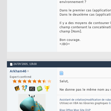
environnement ?
Dans le premier cas (application
Dans le deuxième cas (applicat
Il y a des moyens de contouner
champ contenant la concaténation
champ [Nom].
Bon courage.
=JBO=
24/09/2005,
13h30
Arkham46
Expert confirmé
Salut,
Ne donne pas le même nom au mod
Assistant de création/modification de ruba
Utilisez en VBA les librairies graphiques
G
Blog Office
Mon Site DVP