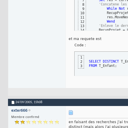
Set
 res = Curr
7
'Concatene les
8
While
Not
 
9
        RecupProje
10
        res.MoveNex
11
Wend
12
'Enleve le der
13
    RecupProjet = 
14
'libere la mém
15
et ma requete est
Set
 res = 
Noth
16
End
Function
17
Code :
1
SELECT
DISTINCT
 T_E
2
FROM
 T_Enfant;
3
24/09/2005,
15h08
exter666
Membre confirmé
en faisant des recherches j'ai t
distinct (mais alors j'ai plusieu