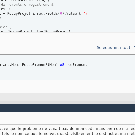
entDb.OpenRecordset
(
SQL
)
 différents enregistrement
res.EOF

t = RecupProjet & res.Fields
(
0
)
.Value & 
";"
t

nier ;
Left
(
RecupProjet, Len
(
RecupProjet
)
 - 
1
)
oire
ing
Sélectionner tout
-
nfant.Nom, RecupPrenom2
(
Nom
)
AS
rouvé que le probleme ne venait pas de mon code mais bien de ma requet
rs fois le nom ce que je ne veux pas). visiblement le distinct et ma me