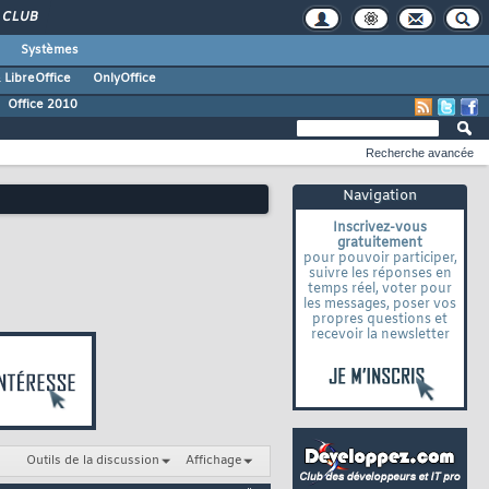
CLUB
Systèmes
 LibreOffice
OnlyOffice
Office 2010
Recherche avancée
Navigation
Inscrivez-vous
gratuitement
pour pouvoir participer,
suivre les réponses en
temps réel, voter pour
les messages, poser vos
propres questions et
recevoir la newsletter
Outils de la discussion
Affichage