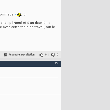
n dommage
).
un champ [Nom] et d'un deuxième
avec cette table de travail, sur le
Répondre avec citation
0
0
#7