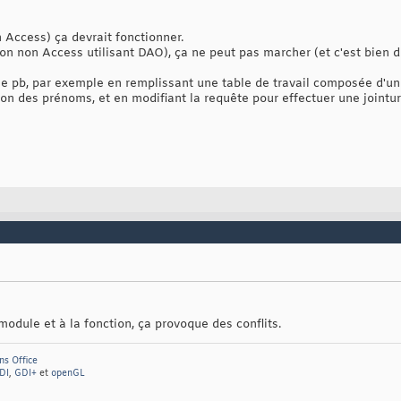
 Access) ça devrait fonctionner.
ion non Access utilisant DAO), ça ne peut pas marcher (et c'est bie
 le pb, par exemple en remplissant une table de travail composée d'
 des prénoms, et en modifiant la requête pour effectuer une jointure 
ule et à la fonction, ça provoque des conflits.
ns Office
DI
,
GDI+
et
openGL