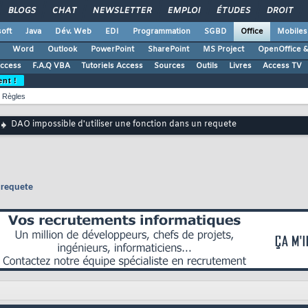
BLOGS
CHAT
NEWSLETTER
EMPLOI
ÉTUDES
DROIT
oft
Java
Dév. Web
EDI
Programmation
SGBD
Office
Mobiles
Word
Outlook
PowerPoint
SharePoint
MS Project
OpenOffice &
Access
F.A.Q VBA
Tutoriels Access
Sources
Outils
Livres
Access TV
ent !
Règles
DAO impossible d'utiliser une fonction dans un requete
 requete