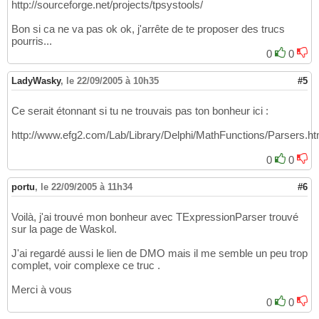
http://sourceforge.net/projects/tpsystools/
Bon si ca ne va pas ok ok, j'arrête de te proposer des trucs
pourris...
0
0
LadyWasky
,
le 22/09/2005 à 10h35
#5
Ce serait étonnant si tu ne trouvais pas ton bonheur ici :
http://www.efg2.com/Lab/Library/Delphi/MathFunctions/Parsers.h
0
0
portu
,
le 22/09/2005 à 11h34
#6
Voilà, j'ai trouvé mon bonheur avec TExpressionParser trouvé
sur la page de Waskol.
J'ai regardé aussi le lien de DMO mais il me semble un peu trop
complet, voir complexe ce truc .
Merci à vous
0
0