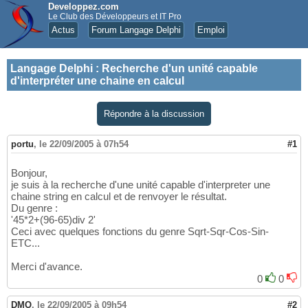
Developpez.com
Le Club des Développeurs et IT Pro
Actus
Forum Langage Delphi
Emploi
Langage Delphi
:
Recherche d'un unité capable
d'interpréter une chaine en calcul
Répondre à la discussion
portu
,
le 22/09/2005 à 07h54
#1
Bonjour,
je suis à la recherche d'une unité capable d'interpreter une
chaine string en calcul et de renvoyer le résultat.
Du genre :
'45*2+(96-65)div 2'
Ceci avec quelques fonctions du genre Sqrt-Sqr-Cos-Sin-
ETC...
Merci d'avance.
0
0
DMO
,
le 22/09/2005 à 09h54
#2