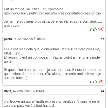
Fut un temps j'ai utilisé FatExpression
http://www.torry.net/vcl/science/expressions/fatexpression.zip
Je ne me souviens plus si ca gère les div et autre Sqr, Sqrt, ....
à essayer.
0
0
portu
,
le 22/09/2005 à 10h08
#3
Oui c'est bien celà que je cherchais. Mais, il ne gère pas DIV,
MOD , etc...
Et aussi , c'est un composant ! j'aurai plutot aimer une simple
unité.
Si quelqu'un à autre chose, je suis preneur. Sinon, je prends ce
qu'on vient de me donner. (Ou alors, je le crée moi même si je
suis en forme ).
0
0
DMO
,
le 22/09/2005 à 10h24
#4
J'ai trouvé un autre "math expression analyzer", mais je ne le
connais pas. Voilà à tout hasard :